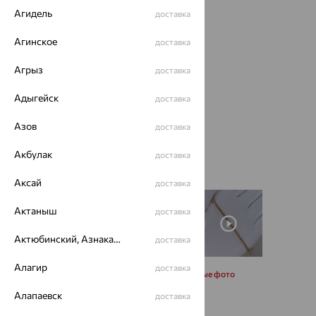
Агидель
доставка
Агинское
доставка
Агрыз
доставка
Адыгейск
доставка
Азов
доставка
Акбулак
доставка
Аксай
доставка
Актаныш
доставка
Актюбинский, Азнакаевский район
доставка
Алагир
доставка
Запросить дополнительные фото
Алапаевск
доставка
Размеры: