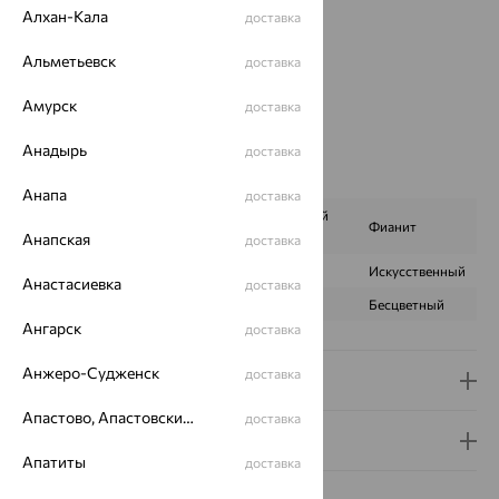
Цвет металла:
Красный
Алхан-Кала
доставка
Проба:
585
Страна происхождения:
РОССИЯ
Альметьевск
доставка
Вставка:
Корунд
Цвет вставки:
Амурск
доставка
Вес металла:
4.273 — 4.28
Анадырь
доставка
Наименование цвета вставки:
Синий
Характеристика вставки:
Анапа
доставка
Корунд сапфировый
ВИД КАМНЯ
Фианит
Анапская
синт.
доставка
ПРОИСХОЖДЕНИЕ
Искусственный
Искусственный
Анастасиевка
доставка
ЦВЕТ
Синий
Бесцветный
Ангарск
доставка
Анжеро-Судженск
доставка
Доставка и оплата
Апастово, Апастовский район
доставка
Гарантия и возврат
Апатиты
доставка