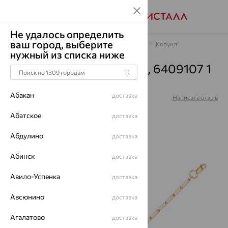
Не удалось определить
ваш город, выберите
Главная
Каталог
Браслеты декоративные
Корунд
нужный из списка ниже
Браслет, золото, корунд, 6409107 1
18 1
Абакан
доставка
Артикул:
6409107 1 18 1
Написать отзыв
Купили 109 раз
Абатское
доставка
Абдулино
доставка
Абинск
доставка
64%
Авило-Успенка
доставка
Авсюнино
доставка
Агалатово
доставка