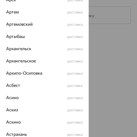
Артем
доставка
Подписаться на рассылку
Артемовский
доставка
Каталог
Артыбаш
доставка
Акции
Архангельск
доставка
Доставка
Архангельское
доставка
Покупателям
Архипо-Осиповка
доставка
О нас
Асбест
доставка
Магазины и доставка
г. Липецк
Асино
доставка
ул. Зегеля, 27/2
еще 3
Аскиз
доставка
Другие города
Аскино
8 (800) 250-02-30
доставка
Заказать звонок
Астрахань
доставка