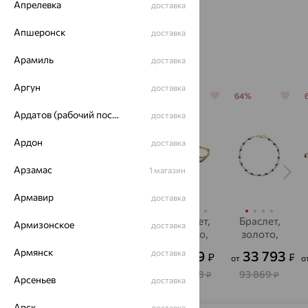
Апрелевка
доставка
Апшеронск
доставка
Похожие изделия
Арамиль
доставка
Аргун
доставка
64%
64%
64%
64%
Ардатов (рабочий поселок)
доставка
Ардон
доставка
Арзамас
1 магазин
Армавир
доставка
Браслет,
браслет,
Браслет,
Браслет,
Армизонское
доставка
золото,
золото,
золото,
золото,
корунд
корунд,
корунд,
корунд,
Армянск
15 912
80 557
99 219
33 793
доставка
₽
₽
₽
₽
от
от
о
MAGIC
SOKOLOV
SOKOLOV
STONES
44 200
223 769
275 608
93 869
₽
₽
₽
₽
Арсеньев
доставка
Арск
доставка