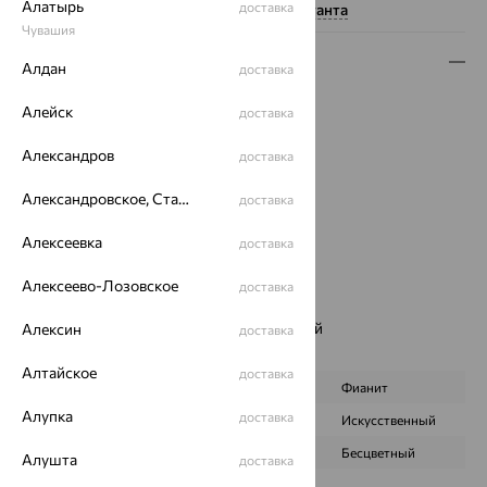
Алатырь
доставка
Нужна помощь консультанта
Чувашия
Описание
Алдан
доставка
Вес:
3.21
Алейск
доставка
Металл:
Серебро
Проба:
925
Александров
доставка
Страна происхождения:
РОССИЯ
Александровское, Ставропольский край
доставка
Вставка:
Аметист
Вид покрытия:
родирование
Алексеевка
доставка
Бренд:
Aquamarine
Цвет вставки:
Алексеево-Лозовское
доставка
Вес металла:
2.93
Наименование цвета вставки:
Фиолетовый
Алексин
доставка
Характеристика вставки:
Алтайское
доставка
ВИД КАМНЯ
Аметист
Фианит
Алупка
доставка
ПРОИСХОЖДЕНИЕ
Натуральный
Искусственный
ЦВЕТ
Фиолетовый
Бесцветный
Алушта
доставка