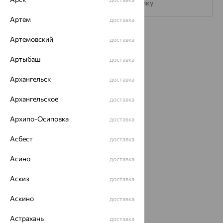
Подписаться на рассылку
Артем
доставка
Каталог
Артемовский
доставка
Акции
Артыбаш
доставка
Магазины
Архангельск
доставка
Покупателям
Архангельское
доставка
О нас
Архипо-Осиповка
доставка
Магазины и доставка
г. Липецк
Асбест
доставка
ул. Зегеля, 27/2
еще 3
Асино
доставка
Другие города
8 (800) 250-02-30
Аскиз
доставка
Заказать звонок
Аскино
доставка
Астрахань
доставка