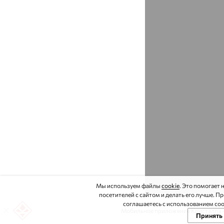
Бикин
доставка
Биробиджан
доставка
Бирск
доставка
Бисерово
доставка
Битца
доставка
Благовещенка
доставка
Благовещенск
доставка
Амурская область
Благовещенск
доставка
республика Башкортостан
Благодарный
Мы используем файлы
доставка
cookie
. Это помогает
посетителей с сайтом и делать его лучше. П
соглашаетесь с использованием coo
Бобров
доставка
Мобильное приложение Кристалла - 
Принять