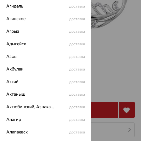
Агидель
доставка
Агинское
доставка
Агрыз
доставка
Адыгейск
доставка
Азов
доставка
Акбулак
доставка
Аксай
доставка
3 948
₽
10 966
Актаныш
₽
доставка
Актюбинский, Азнакаевский район
доставка
Купить
Алагир
доставка
4 платежа по 987
₽
Алапаевск
доставка