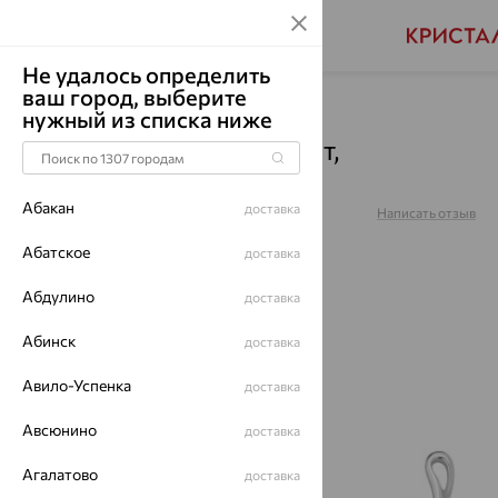
Не удалось определить
ваш город, выберите
Главная
Каталог
Броши
Аметист
нужный из списка ниже
Брошь, серебро, аметист,
7261304А.5
Абакан
доставка
Артикул:
7261304А.5
Написать отзыв
Абатское
доставка
Абдулино
доставка
64%
Абинск
доставка
Авило-Успенка
доставка
Авсюнино
доставка
Агалатово
доставка