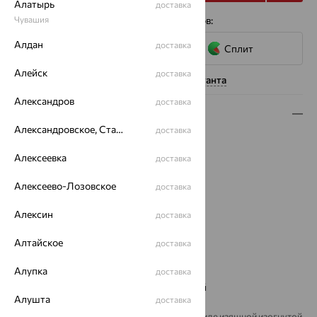
Алатырь
доставка
4 платежа по 8 326
Чувашия
₽
с помощью сервисов:
Алдан
доставка
Сплит
Алейск
доставка
Нужна помощь консультанта
Александров
доставка
Описание
Александровское, Ставропольский край
доставка
Вес:
3.47
Металл:
Золото
Алексеевка
доставка
Цвет металла:
Красный
Алексеево-Лозовское
доставка
Проба:
585
Страна происхождения:
РОССИЯ
Алексин
доставка
Вставка:
Фианит
Бренд:
Aquamarine
Алтайское
доставка
Цвет вставки:
Вес металла:
Алупка
3.39
доставка
Наименование цвета вставки:
Бесцветный
Алушта
доставка
Брошь из золота с фианитами выполнена в виде изящной изогнутой