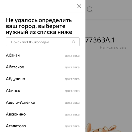
Не удалось определить
ваш город, выберите
Главная
Каталог
Броши
Фианит
нужный из списка ниже
Брошь, золото, фианит, 77363А.1
Артикул:
77363А.1
Написать отзыв
Абакан
доставка
Абатское
доставка
Абдулино
70%
доставка
Абинск
доставка
Авило-Успенка
доставка
Авсюнино
доставка
Агалатово
доставка