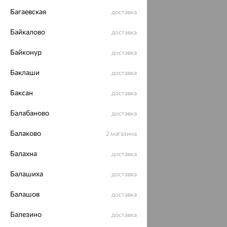
Багаевская
доставка
Разработка сайта —
CUBA
Байкалово
доставка
Байконур
доставка
Баклаши
доставка
Баксан
доставка
Балабаново
доставка
Балаково
2 магазина
Балахна
доставка
Балашиха
доставка
Балашов
доставка
Балезино
доставка