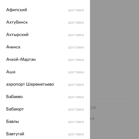
Магазины
Афипский
доставка
Покупателям
Ахтубинск
доставка
О нас
Ахтырский
доставка
Магазины и доставка
г. Липецк
ул. Зегеля, 27/2
Ачинск
доставка
еще 3
Ачхой-Мартан
доставка
Другие города
8 (800) 250-02-30
Аша
доставка
Заказать звонок
аэропорт Шереметьево
доставка
Бабаево
доставка
© ООО «Ювелирный дом «Кристалл»,
2009
– 2026
Бабаюрт
доставка
Архив акций
Архив изделий
Карта сайта
На информационном ресурсе применяются
Бавлы
доставка
рекомендательные технологии
ОГРН 1044800168379
Бавтугай
доставка
Политика конфеденциальности