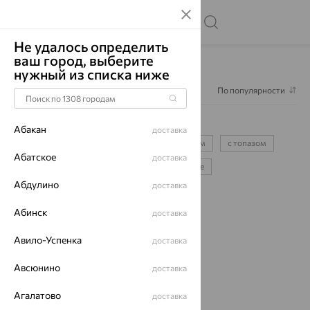
Не удалось определить
ваш город, выберите
Главная
Каталог
Браслеты декоративные
нужный из списка ниже
Фильтр
1
По популярности
Браслеты декоративные
1
Абакан
доставка
красные нить
с жемчугом
с гранатом
с топазом
Абатское
доставка
с бриллиантом
золотые
серебряные
Абдулино
доставка
Абинск
доставка
64%
Авило-Успенка
доставка
Авсюнино
доставка
Агалатово
доставка