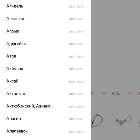
Агидель
доставка
Браслет со шнурком,
Агинское
доставка
серебро, PRESTIGE
29 155
Агрыз
₽
80 987
доставка
₽
Адыгейск
доставка
Азов
доставка
Акбулак
доставка
Популярные товары
Аксай
доставка
Актаныш
64%
64%
64%
доставка
64%
64%
Актюбинский, Азнакаевский район
доставка
Алагир
доставка
Алапаевск
доставка