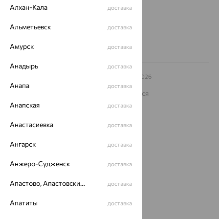
Другие города
Алхан-Кала
доставка
8 (800) 250-02-30
Заказать звонок
Альметьевск
доставка
Амурск
доставка
Анадырь
доставка
© ООО «Ювелирный дом «Кристалл»,
2009
– 2026
Архив акций
Архив изделий
Карта сайта
Анапа
доставка
На информационном ресурсе применяются
рекомендательные технологии
Анапская
доставка
ОГРН 1044800168379
Политика конфеденциальности
Анастасиевка
доставка
Разработка сайта —
CUBA
Ангарск
доставка
Анжеро-Судженск
доставка
Апастово, Апастовский район
доставка
Апатиты
доставка