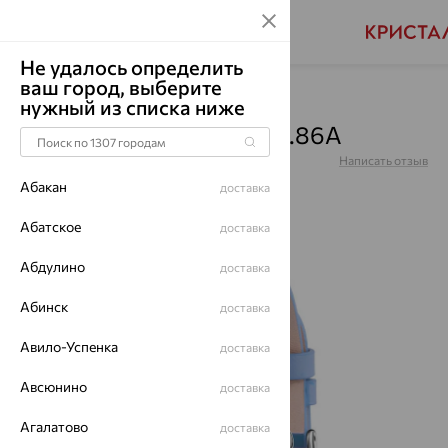
Не удалось определить
ваш город, выберите
Главная
Каталог
Часы
нужный из списка ниже
Часы, серебро, 1010.0.9.86A
Артикул:
1010.0.9.86A
Написать отзыв
Абакан
доставка
Абатское
доставка
Абдулино
64%
доставка
Абинск
доставка
Авило-Успенка
доставка
Авсюнино
доставка
Агалатово
доставка