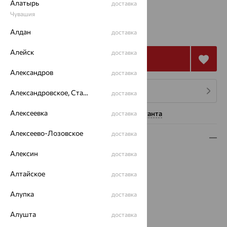
Алатырь
доставка
Чувашия
62 154
₽
Алдан
110 990
доставка
₽
Алейск
доставка
Купить
Александров
доставка
4 платежа по 15 539
₽
Александровское, Ставропольский край
доставка
Алексеевка
Нужна помощь консультанта
доставка
Алексеево-Лозовское
доставка
Описание
Алексин
доставка
Металл:
Серебро
Проба:
925
Алтайское
доставка
Страна происхождения:
РОССИЯ
Для кого:
Женские
Алупка
доставка
Цвет циферблата:
свободный
Алушта
Модель:
1010
доставка
Бренд:
НИКА