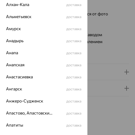
Алхан-Кала
доставка
Вес металла:
7.24 — 7.44
Ремешок:
Цвет и фактура могут отличаться от фото
Альметьевск
доставка
Для кого:
женские
Механизм:
Miyota (CITIZEN) Япония
Амурск
доставка
Тип механизма:
Механический с автоподзаводом
Анадырь
доставка
Стекло:
минеральное с сапфировым напылением
Водонепроницаемость:
1АТМ
Анапа
доставка
Коллекция:
CELEBRITY
Анапская
доставка
Доставка и оплата
Анастасиевка
доставка
Гарантия и возврат
Ангарск
доставка
Анжеро-Судженск
доставка
Апастово, Апастовский район
доставка
Апатиты
доставка
Похожие изделия