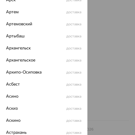
Каталог
Артем
доставка
Акции
Артемовский
доставка
Магазины
Артыбаш
доставка
Покупателям
Архангельск
доставка
О нас
Архангельское
доставка
Магазины и доставка
г. Липецк
ул. Зегеля, 27/2
Архипо-Осиповка
доставка
еще 3
Другие города
Асбест
доставка
8 (800) 250-02-30
Заказать звонок
Асино
доставка
Аскиз
доставка
Аскино
доставка
© ООО «Ювелирный дом «Кристалл»,
2009
– 2026
Астрахань
доставка
Архив акций
Архив изделий
Карта сайта