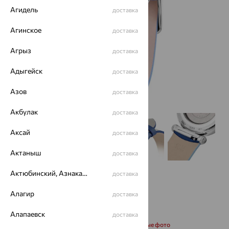
Агидель
доставка
Агинское
доставка
Агрыз
доставка
Адыгейск
доставка
Азов
доставка
Акбулак
доставка
Аксай
доставка
Актаныш
доставка
Актюбинский, Азнакаевский район
доставка
Алагир
доставка
Алапаевск
доставка
Запросить дополнительные фото