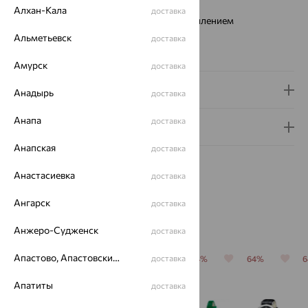
Тип механизма:
Кварцевый
Алхан-Кала
доставка
Стекло:
минеральное с сапфировым напылением
Водонепроницаемость:
1АТМ
Альметьевск
доставка
Коллекция:
VIVA
Амурск
доставка
Доставка и оплата
Анадырь
доставка
Анапа
доставка
Гарантия и возврат
Анапская
доставка
Анастасиевка
доставка
Ангарск
доставка
Похожие изделия
Анжеро-Судженск
доставка
Апастово, Апастовский район
доставка
64%
64%
64%
64%
64%
Апатиты
доставка