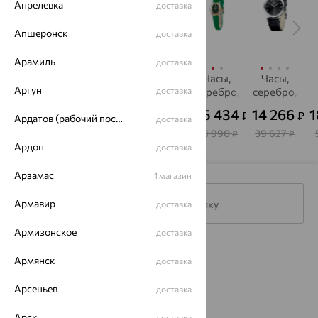
Апрелевка
доставка
Апшеронск
доставка
Арамиль
доставка
Часы,
Часы,
Часы,
Часы,
Часы,
Аргун
серебро,
серебро,
серебро,
доставка
серебро,
серебро,
НИКА
НИКА
фианит,
НИКА
фианит,
к
81 536
67 194
30 010
55 434
14 266
1
₽
₽
₽
₽
₽
Ардатов (рабочий поселок)
НИКА
SOKOLOV
с
доставка
145 600
119 990
53 590
98 990
39 627
₽
₽
₽
₽
₽
Ардон
доставка
Арзамас
1 магазин
Армавир
Подписаться на рассылку
доставка
Армизонское
доставка
Каталог
Армянск
доставка
Акции
Арсеньев
доставка
Магазины
Арск
доставка