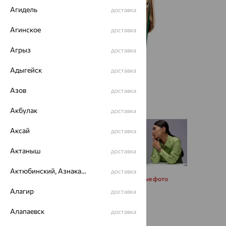
Агидель
доставка
Агинское
доставка
Агрыз
доставка
Адыгейск
доставка
Азов
доставка
Акбулак
доставка
Аксай
доставка
Актаныш
доставка
Актюбинский, Азнакаевский район
доставка
Запросить дополнительные фото
Алагир
доставка
55 944
Алапаевск
₽
доставка
99 900
₽