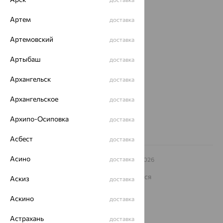
Покупателям
Артем
доставка
О нас
Артемовский
доставка
Магазины и доставка
г. Липецк
ул. Зегеля, 27/2
Артыбаш
доставка
еще 3
Архангельск
доставка
Другие города
8 (800) 250-02-30
Архангельское
доставка
Заказать звонок
Архипо-Осиповка
доставка
Асбест
доставка
Асино
доставка
© ООО «Ювелирный дом «Кристалл»,
2009
– 2026
Архив акций
Архив изделий
Карта сайта
На информационном ресурсе применяются
Аскиз
доставка
рекомендательные технологии
Аскино
ОГРН 1044800168379
доставка
Политика конфеденциальности
Астрахань
доставка
Разработка сайта —
CUBA