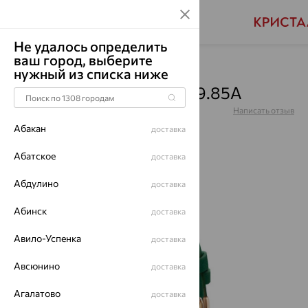
Не удалось определить
ваш город, выберите
Главная
Каталог
Часы
нужный из списка ниже
Часы, серебро, 1308.0.19.85A
Артикул:
1308.0.19.85A
Написать отзыв
Купили 23 раз
Абакан
доставка
Абатское
доставка
Абдулино
доставка
64%
Абинск
доставка
Авило-Успенка
доставка
Авсюнино
доставка
Агалатово
доставка