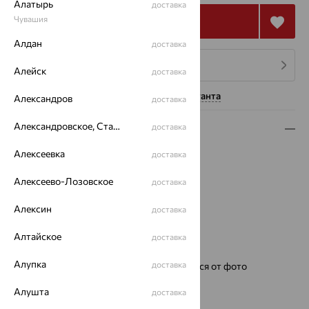
Алатырь
доставка
Чувашия
Купить
Алдан
доставка
4 платежа по 13 986
₽
Алейск
доставка
Нужна помощь консультанта
Александров
доставка
Александровское, Ставропольский край
доставка
Описание
Алексеевка
Металл:
Серебро
доставка
Проба:
585
Алексеево-Лозовское
доставка
Страна происхождения:
РОССИЯ
Для кого:
Женские
Алексин
доставка
Цвет циферблата:
свободный
Модель:
1308
Алтайское
доставка
Бренд:
НИКА
Алупка
доставка
Ремешок:
Цвет и фактура могут отличаться от фото
Для кого:
женские
Алушта
доставка
Механизм:
Ronda Швейцария