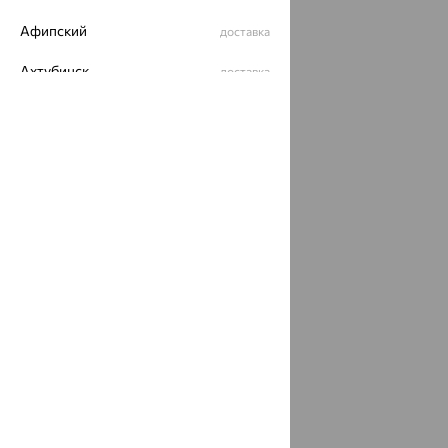
Афипский
доставка
Ахтубинск
доставка
Ахтырский
доставка
Ачинск
доставка
Ачхой-Мартан
доставка
Аша
доставка
аэропорт Шереметьево
доставка
Бабаево
доставка
Бабаюрт
доставка
Бавлы
доставка
Бавтугай
доставка