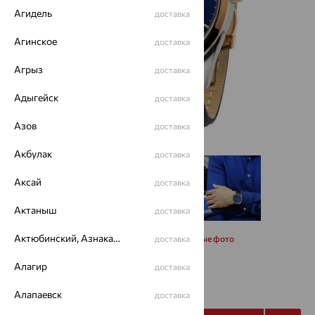
Агидель
доставка
Агинское
доставка
Агрыз
доставка
Адыгейск
доставка
Азов
доставка
Акбулак
доставка
Аксай
доставка
Актаныш
доставка
Актюбинский, Азнакаевский район
Запросить дополнительные фото
доставка
Алагир
доставка
108 074
₽
192 990
₽
Алапаевск
доставка