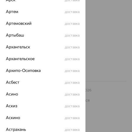
Покупателям
Артем
доставка
О нас
Магазины и доставка
Артемовский
г. Липецк
доставка
ул. Зегеля, 27/2
Артыбаш
еще 3
доставка
Другие города
Архангельск
доставка
8 (800) 250-02-30
Заказать звонок
Архангельское
доставка
Архипо-Осиповка
доставка
Асбест
доставка
© ООО «Ювелирный дом «Кристалл»,
2009
– 2026
Асино
доставка
Архив акций
Архив изделий
Карта сайта
На информационном ресурсе применяются
рекомендательные технологии
Аскиз
доставка
ОГРН 1044800168379
Аскино
доставка
Политика конфеденциальности
Разработка сайта —
CUBA
Астрахань
доставка