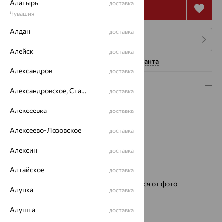
Алатырь
доставка
Купить
Чувашия
Алдан
доставка
4 платежа по 27 019
₽
Алейск
доставка
Нужна помощь консультанта
Александров
доставка
Описание
Александровское, Ставропольский край
доставка
Металл:
Серебро
Алексеевка
доставка
Проба:
585
Страна происхождения:
РОССИЯ
Алексеево-Лозовское
доставка
Для кого:
Мужские
Цвет циферблата:
свободный
Алексин
доставка
Модель:
1316
Алтайское
доставка
Бренд:
НИКА
Ремешок:
Цвет и фактура могут отличаться от фото
Алупка
доставка
Для кого:
мужские
Механизм:
Miyota (CITIZEN) Япония
Алушта
доставка
Тип механизма:
Кварцевый