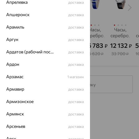
Апрелевка
доставка
Апшеронск
доставка
Арамиль
доставка
Часы,
Часы,
Часы,
Часы,
Часы,
серебро,
серебро,
серебро,
серебро,
серебро,
с
Аргун
доставка
фианит,
НИКА
НИКА
SOKOLOV
фианит,
25 704
55 944
55 434
16 783
12 132
5
₽
₽
₽
₽
₽
НИКА
SOKOLOV
Ардатов (рабочий поселок)
доставка
45 900
99 900
98 990
46 620
33 700
1
₽
₽
₽
₽
₽
Ардон
доставка
Арзамас
1 магазин
Подписаться на рассылку
Армавир
доставка
Армизонское
доставка
Каталог
Армянск
доставка
Акции
Арсеньев
доставка
Магазины
Арск
доставка