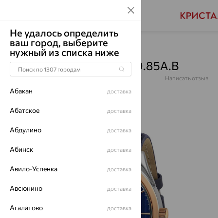
Не удалось определить
ваш город, выберите
Главная
Каталог
Часы
нужный из списка ниже
Часы, серебро, 1316.0.19.85A.B
Артикул:
1316.0.19.85A.B
Написать отзыв
Абакан
доставка
Абатское
доставка
Абдулино
64%
доставка
Абинск
доставка
Авило-Успенка
доставка
Авсюнино
доставка
Агалатово
доставка