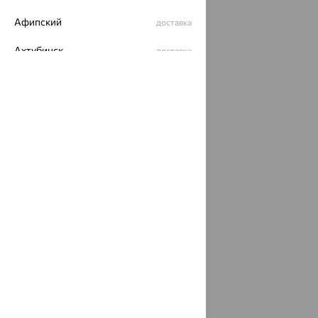
Афипский
доставка
Ахтубинск
доставка
Ахтырский
доставка
Ачинск
доставка
Ачхой-Мартан
доставка
Аша
доставка
аэропорт Шереметьево
доставка
Бабаево
доставка
Бабаюрт
доставка
Бавлы
доставка
Бавтугай
доставка