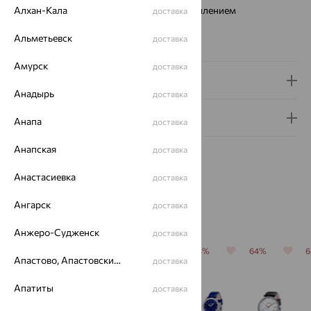
Стекло:
Алхан-Кала
минеральное с сапфировым напылением
доставка
Водонепроницаемость:
1АТМ
Альметьевск
доставка
Коллекция:
Slimline
Амурск
доставка
Доставка и оплата
Анадырь
доставка
Гарантия и возврат
Анапа
доставка
Анапская
доставка
Анастасиевка
доставка
Ангарск
доставка
Похожие изделия
Анжеро-Судженск
доставка
64%
64%
64%
64%
64%
Апастово, Апастовский район
доставка
Апатиты
доставка