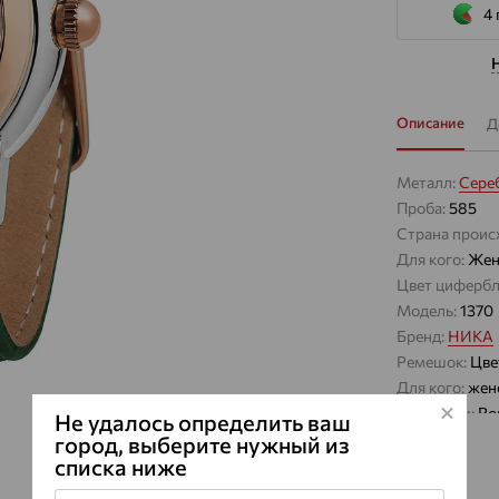
4 
Описание
Д
Металл:
Сере
Проба:
585
Страна проис
Для кого:
Жен
Цвет цифербл
Модель:
1370
Бренд:
НИКА
Ремешок:
Цве
Для кого:
жен
Механизм:
Ro
Не удалось определить ваш
Тип механизм
город, выберите нужный из
списка ниже
Стекло:
минер
Водонепрони