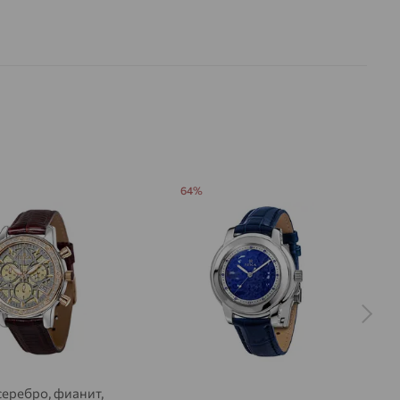
GO
64%
серебро, фианит,