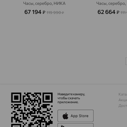
Часы, серебро, НИКА
Часы, серебро
67 194
62 664
₽
₽
119 990
111
₽
Наведите камеру,
Ката
чтобы скачать
Акц
приложение.
Дост