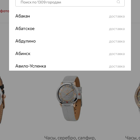
Коллекция:
E
 фото
Абакан
доставка
Абатское
доставка
Абдулино
доставка
Абинск
доставка
Авило-Успенка
доставка
64%
64%
Авсюнино
доставка
Агалатово
доставка
Агидель
доставка
Агинское
доставка
Агрыз
доставка
Часы, серебро, сапфир,
Часы, 