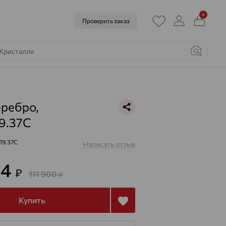
0
Проверить заказ
еребро,
19.37C
.19.37C
Написать отзыв
64
₽
111 900
₽
Купить