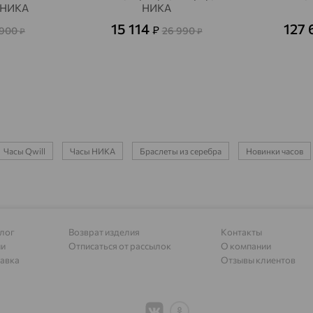
Адыгейск
доставка
, НИКА
НИКА
15 114
127 
₽
Азов
 900
26 990
доставка
₽
₽
Акбулак
доставка
Аксай
доставка
Актаныш
доставка
Актюбинский, Азнакаевский район
доставка
Часы Qwill
Часы НИКА
Браслеты из серебра
Новинки часов
Алагир
доставка
Алапаевск
доставка
Алатырь
доставка
лог
Возврат изделия
Контакты
Чувашия
ии
Отписаться от рассылок
О компании
авка
Отзывы клиентов
Алдан
доставка
Алейск
доставка