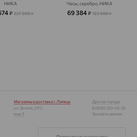
НИКА
Часы, серебро, НИКА
674
69 384
₽
₽
227 990
123 900
₽
₽
Магазины и доставка
г. Липецк
Другие города
ул. Зегеля, 27/2
8 (800) 250-02-30
еще 3
Заказать звонок
Подписаться на рассылку