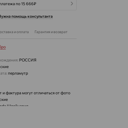
платежа по 15 666
₽
Нужна помощь консультанта
оставка и оплата
Гарантия и возврат
бро
хождения:
РОССИЯ
ские
ата:
перламутр
т и фактура могут отличаться от фото
ские
nda Швейцария
а:
Кварцевый
альное с сапфировым напылением
цаемость:
1АТМ