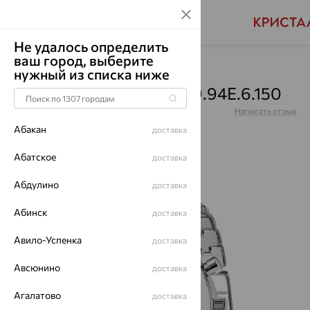
Не удалось определить
ваш город, выберите
Главная
Каталог
Часы
нужный из списка ниже
Часы, серебро, 1806.0.9.94E.6.150
Артикул:
1806.0.9.94E.6.150
Написать отзыв
Абакан
доставка
Абатское
доставка
Абдулино
64%
доставка
Абинск
доставка
Авило-Успенка
доставка
Авсюнино
доставка
Агалатово
доставка