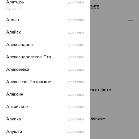
Алатырь
доставка
Нужна помощь консультанта
Чувашия
Алдан
доставка
Описание
Алейск
Металл:
Серебро
доставка
Проба:
925
Александров
доставка
Страна происхождения:
РОССИЯ
Для кого:
Женские
Александровское, Ставропольский край
доставка
Цвет циферблата:
свободный
Модель:
Ландыш №5
Алексеевка
доставка
Бренд:
НИКА
Алексеево-Лозовское
доставка
Вес металла:
47.33
Ремешок:
Цвет и фактура могут отличаться от фото
Алексин
доставка
Для кого:
женские
Механизм:
Ronda Швейцария
Алтайское
доставка
Тип механизма:
Кварцевый
Стекло:
минеральное с сапфировым напылением
Алупка
доставка
Водонепроницаемость:
1АТМ
Алушта
доставка
Коллекция:
EGO