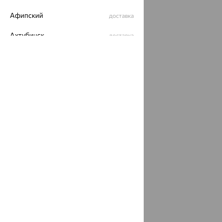
Афипский
доставка
Ахтубинск
доставка
Ахтырский
доставка
Ачинск
доставка
Ачхой-Мартан
доставка
Аша
доставка
аэропорт Шереметьево
доставка
Бабаево
доставка
Бабаюрт
доставка
Бавлы
доставка
Бавтугай
доставка