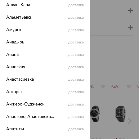
Алхан-Кала
доставка
Доставка и оплата
Альметьевск
доставка
Гарантия и возврат
Амурск
доставка
Анадырь
доставка
Анапа
доставка
Анапская
доставка
Похожие изделия
Анастасиевка
доставка
64%
64%
64%
64%
64%
Ангарск
доставка
Анжеро-Судженск
доставка
Апастово, Апастовский район
доставка
Апатиты
доставка