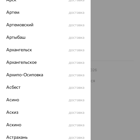
ул. Зегеля, 27/2
еще 3
Артем
доставка
Другие города
Артемовский
доставка
8 (800) 250-02-30
Заказать звонок
Артыбаш
доставка
Архангельск
доставка
Архангельское
доставка
© ООО «Ювелирный дом «Кристалл»,
2009
– 2026
Архипо-Осиповка
Архив акций
Архив изделий
Карта сайта
доставка
На информационном ресурсе применяются
рекомендательные технологии
Асбест
доставка
ОГРН 1044800168379
Асино
Политика конфеденциальности
доставка
Разработка сайта —
CUBA
Аскиз
доставка
Аскино
доставка
Астрахань
доставка