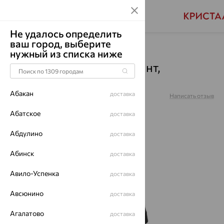
Не удалось определить
ваш город, выберите
Главная
Каталог
Часы
Бриллиант
нужный из списка ниже
Часы, серебро, бриллиант,
0334.1.9.53A
Абакан
доставка
Артикул:
0334.1.9.53A
Написать отзыв
Абатское
доставка
Абдулино
доставка
64%
Абинск
доставка
Авило-Успенка
доставка
Авсюнино
доставка
Агалатово
доставка