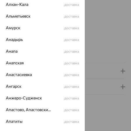
Проба:
925
Алхан-Кала
доставка
Вес металла:
3.94 — 3.99
Бренд:
НИКА
Альметьевск
доставка
Модель:
0334
Амурск
Цвет циферблата:
черный
доставка
Для кого:
Женские
Анадырь
доставка
Вставка:
Бриллиант
Страна происхождения:
РОССИЯ
Анапа
доставка
Коллекция:
VIVA
Анапская
доставка
Доставка и оплата
Анастасиевка
доставка
Ангарск
Гарантия и возврат
доставка
Анжеро-Судженск
доставка
Апастово, Апастовский район
доставка
Апатиты
доставка
Похожие изделия