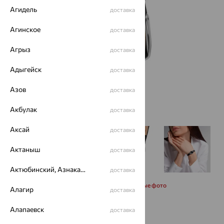
Агидель
доставка
Агинское
доставка
Агрыз
доставка
Адыгейск
доставка
Азов
доставка
Акбулак
доставка
Аксай
доставка
Актаныш
доставка
Актюбинский, Азнакаевский район
доставка
Запросить дополнительные фото
Алагир
доставка
Алапаевск
20 154
доставка
₽
35 990
₽