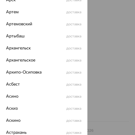
Каталог
Артем
доставка
Акции
Артемовский
доставка
Доставка
Артыбаш
доставка
Покупателям
Архангельск
доставка
О нас
Архангельское
доставка
Магазины и доставка
г. Липецк
ул. Зегеля, 27/2
Архипо-Осиповка
доставка
еще 3
Асбест
Другие города
доставка
8 (800) 250-02-30
Асино
Заказать звонок
доставка
Аскиз
доставка
Аскино
доставка
© ООО «Ювелирный дом «Кристалл»,
2009
– 2026
Астрахань
доставка