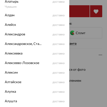
Алатырь
доставка
Чувашия
Купить
Алдан
доставка
4 платежа по 5 039
₽
с помощью сервисов:
Алейск
доставка
Сплит
Александров
доставка
Нужна помощь консультанта
Александровское, Ставропольский край
доставка
Алексеевка
доставка
Описание
Алексеево-Лозовское
доставка
Металл:
Серебро
Ремешок:
Цвет и фактура могут отличаться от фото
Алексин
доставка
Водонепроницаемость:
1АТМ
Стекло:
минеральное с сапфировым напылением
Алтайское
доставка
Тип механизма:
Кварцевый
Механизм:
Алупка
Ronda Швейцария
доставка
Для кого:
женские
Алушта
доставка
Промо:
Монохром