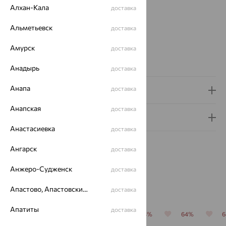
Модель:
0377
Алхан-Кала
доставка
Цвет циферблата:
свободный
Для кого:
Альметьевск
Женские
доставка
Вставка:
Фианит
Амурск
доставка
Страна происхождения:
РОССИЯ
Коллекция:
VIVA
Анадырь
доставка
Анапа
доставка
Доставка и оплата
Анапская
доставка
Гарантия и возврат
Анастасиевка
доставка
Ангарск
доставка
Анжеро-Судженск
доставка
Похожие изделия
Апастово, Апастовский район
доставка
Апатиты
доставка
64%
64%
64%
64%
64%