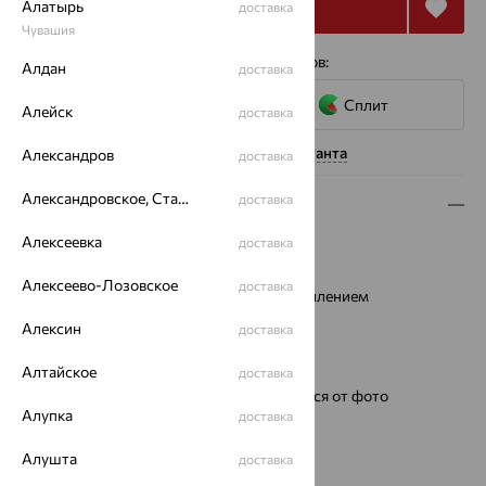
Купить
Алатырь
доставка
Чувашия
4 платежа по 4 899
₽
с помощью сервисов:
Алдан
доставка
Сплит
Алейск
доставка
Нужна помощь консультанта
Александров
доставка
Александровское, Ставропольский край
доставка
Описание
Алексеевка
доставка
Металл:
Серебро
Водонепроницаемость:
1АТМ
Алексеево-Лозовское
доставка
Стекло:
минеральное с сапфировым напылением
Тип механизма:
Кварцевый
Алексин
доставка
Механизм:
Ronda Швейцария
Для кого:
женские
Алтайское
доставка
Ремешок:
Цвет и фактура могут отличаться от фото
Алупка
доставка
Вес металла:
4.09 — 4.28
Проба:
925
Алушта
доставка
Бренд:
НИКА