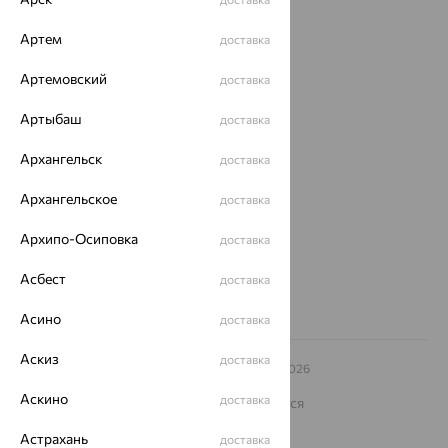
Доставка
Артем
доставка
Покупателям
Артемовский
доставка
О нас
Артыбаш
доставка
Магазины и доставка
г. Липецк
Архангельск
доставка
ул. Зегеля, 27/2
еще 3
Архангельское
доставка
Другие города
8 (800) 250-02-30
Архипо-Осиповка
доставка
Заказать звонок
Асбест
доставка
Асино
доставка
Аскиз
доставка
© ООО «Ювелирный дом «Кристалл»,
2009
– 2026
Архив акций
Архив изделий
Карта сайта
Аскино
доставка
На информационном ресурсе применяются
рекомендательные технологии
Астрахань
доставка
ОГРН 1044800168379