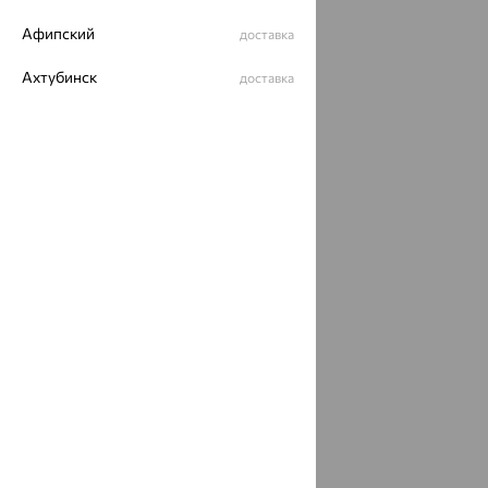
Политика конфеденциальности
Афипский
доставка
Разработка сайта —
CUBA
Ахтубинск
доставка
Ахтырский
доставка
Ачинск
доставка
Ачхой-Мартан
доставка
Аша
доставка
аэропорт Шереметьево
доставка
Бабаево
доставка
Бабаюрт
доставка
Бавлы
доставка
Бавтугай
доставка