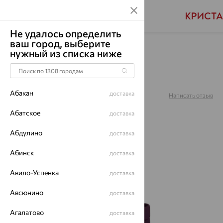
Не удалось определить
ваш город, выберите
Главная
Каталог
Часы
Фианит
нужный из списка ниже
Часы, серебро, фианит,
0377W.2.9.87A
Абакан
доставка
Артикул:
0377W.2.9.87A
Написать отзыв
Абатское
доставка
Абдулино
доставка
64%
Абинск
доставка
Авило-Успенка
доставка
Авсюнино
доставка
Агалатово
доставка