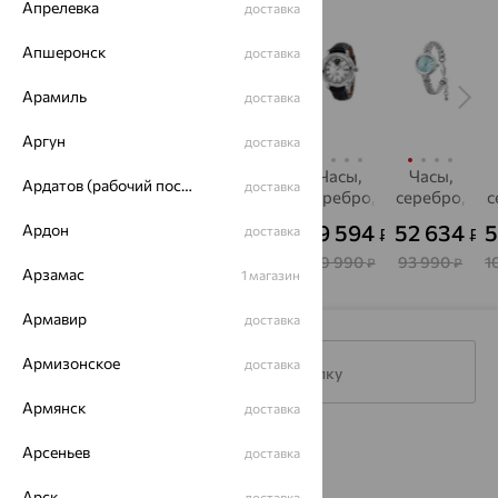
Апрелевка
доставка
Апшеронск
доставка
Арамиль
доставка
Аргун
доставка
Часы,
Часы,
Часы,
Часы,
Часы,
Ардатов (рабочий поселок)
доставка
серебро,
серебро,
серебро,
серебро,
серебро,
с
НИКА
SOKOLOV
НИКА
НИКА
фианит,
43 954
17 622
48 154
89 594
52 634
5
Ардон
доставка
₽
₽
₽
₽
₽
НИКА
78 490
48 951
85 990
159 990
93 990
1
₽
₽
₽
₽
₽
Арзамас
1 магазин
Армавир
доставка
Армизонское
доставка
Подписаться на рассылку
Армянск
доставка
Каталог
Арсеньев
доставка
Акции
Арск
доставка