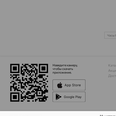
Часы
Наведите камеру,
Ката
чтобы скачать
Акц
приложение.
Дост
ОГРН 1044800168379