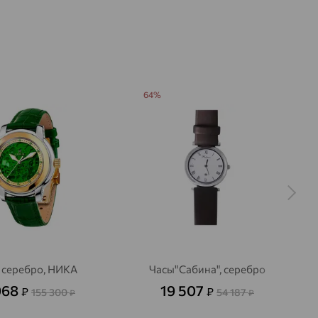
ата:
свободный
ские
ит
хождения:
РОССИЯ
imline
64%
 серебро, НИКА
Часы"Сабина", серебро
968
19 507
₽
₽
155 300
54 187
₽
₽