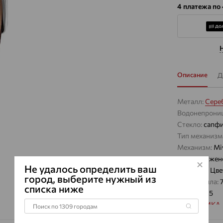
4 платежа по
Описание
Д
Металл:
Сере
Водонепрони
Стекло:
сапф
Тип механизм
Механизм:
Mi
Для кого:
жен
Не удалось определить ваш
Ремешок:
Цве
город, выберите нужный из
Вес металла:
списка ниже
Проба:
925
Бренд:
НИКА
Модель:
1820