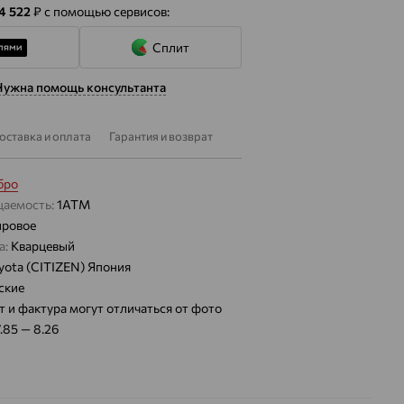
 4 522
₽
с помощью сервисов:
Сплит
Нужна помощь консультанта
оставка и оплата
Гарантия и возврат
бро
цаемость:
1АТМ
ировое
а:
Кварцевый
yota (CITIZEN) Япония
ские
т и фактура могут отличаться от фото
7.85 — 8.26