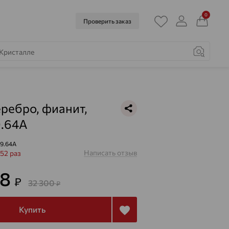
0
Проверить заказ
еребро, фианит,
9.64A
.9.64A
Написать отзыв
52 раз
88
₽
32 300
₽
Купить