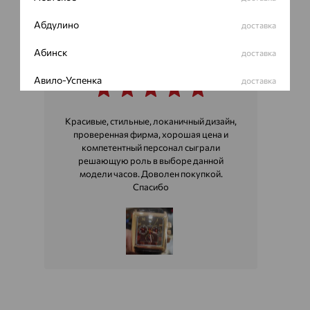
Абдулино
доставка
Даниил
Абинск
доставка
12 января 2024
Авило-Успенка
доставка
Авсюнино
доставка
Красивые, стильные, локаничный дизайн,
проверенная фирма, хорошая цена и
Агалатово
доставка
компетентный персонал сыграли
решающую роль в выборе данной
Агидель
доставка
модели часов. Доволен покупкой.
Спасибо
Агинское
доставка
Агрыз
доставка
Адыгейск
доставка
Азов
доставка
Акбулак
доставка