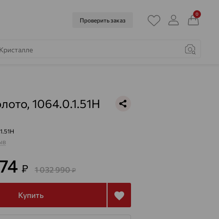
0
Проверить заказ
лото, 1064.0.1.51H
.1.51H
ыв
474
₽
1 032 990
₽
Купить