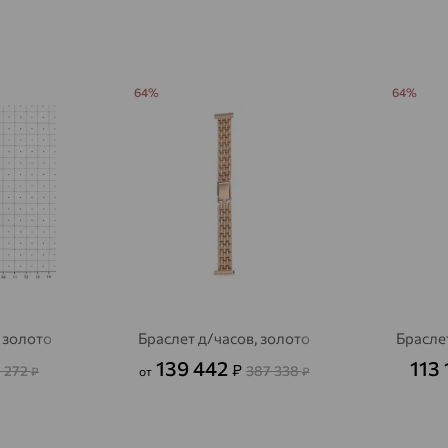
Аксай
доставка
Актаныш
доставка
64%
64%
Актюбинский, Азнакаевский район
доставка
Алагир
доставка
Алапаевск
доставка
Алатырь
доставка
Чувашия
Алдан
доставка
Алейск
доставка
 золото
Браслет д/часов, золото
Брасле
Александров
доставка
139 442
113
₽
 272
387 338
₽
от
₽
Александровское, Ставропольский край
доставка
Алексеевка
доставка