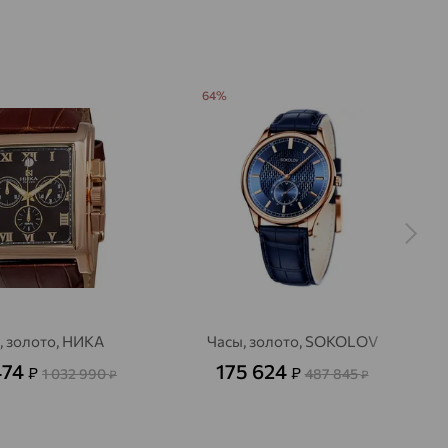
ские
хождения:
РОССИЯ
64%
, золото, НИКА
Часы, золото, SOKOLOV
474
175 624
₽
₽
1 032 990
487 845
₽
₽