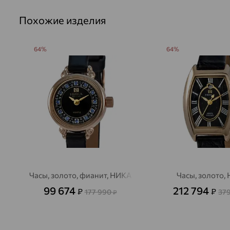
Похожие изделия
64%
64%
Часы, золото, фианит, НИКА
Часы, золото,
99 674
212 794
₽
₽
177 990
37
₽