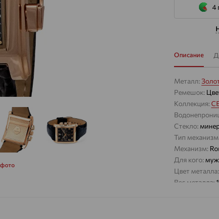
4 
Описание
Д
Металл:
Золо
Ремешок:
Цве
Коллекция:
C
Водонепрони
Стекло:
минер
Тип механизм
Механизм:
Ro
Для кого:
муж
 фото
Цвет металла
Вес металла:
Бренд:
НИКА
Модель:
Апри
Цвет цифербл