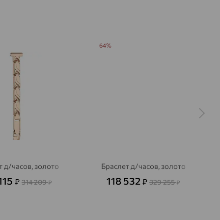
64%
т д/часов, золото
Браслет д/часов, золото
 115
118 532
₽
₽
314 209
329 255
₽
₽