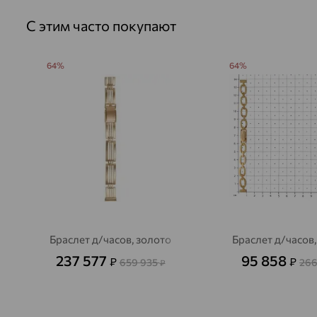
С этим часто покупают
64%
64%
Браслет д/часов, золото
Браслет д/часов,
237 577
95 858
₽
₽
659 935
266
₽