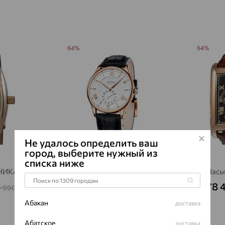
Для кого:
Муж
Страна проис
Проба:
585
Премиум:
Да
64%
64%
Не удалось определить ваш
город, выберите нужный из
списка ниже
 НИКА
Часы, золото, SOKOLOV
Часы
169 031
578 
₽
9 990
469 530
₽
₽
Абакан
доставка
Абатское
доставка