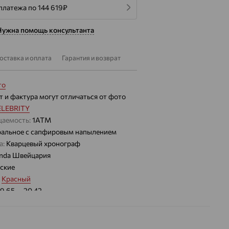
платежа по 144 619
₽
Нужна помощь консультанта
оставка и оплата
Гарантия и возврат
то
т и фактура могут отличаться от фото
ELEBRITY
цаемость:
1АТМ
альное с сапфировым напылением
а:
Кварцевый хронограф
nda Швейцария
ские
:
Красный
19.65 — 20.42
ори
ата:
черный