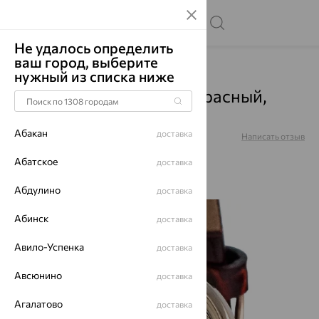
Не удалось определить
ваш город, выберите
Главная
Каталог
Часы
Фианит
нужный из списка ниже
Часы, золото, фианит, красный,
0311.2.1.31H
Абакан
доставка
Артикул:
0311.2.1.31H
Написать отзыв
Абатское
доставка
Абдулино
доставка
64%
Абинск
доставка
Авило-Успенка
доставка
Авсюнино
доставка
Агалатово
доставка