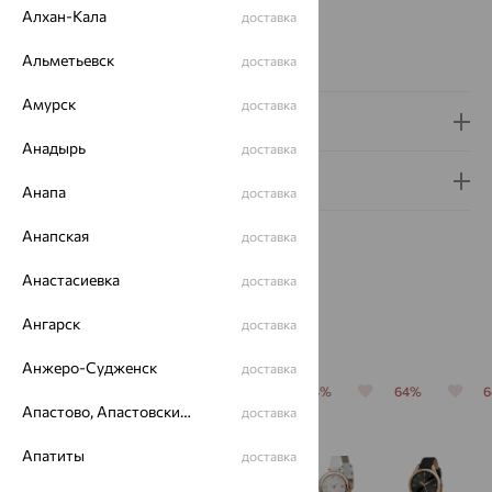
Страна происхождения:
РОССИЯ
Алхан-Кала
доставка
Проба:
585
Альметьевск
Коллекция:
VIVA
доставка
Амурск
доставка
Доставка и оплата
Анадырь
доставка
Гарантия и возврат
Анапа
доставка
Анапская
доставка
Анастасиевка
доставка
Ангарск
Похожие изделия
доставка
Анжеро-Судженск
доставка
64%
64%
64%
64%
64%
Апастово, Апастовский район
доставка
Апатиты
доставка