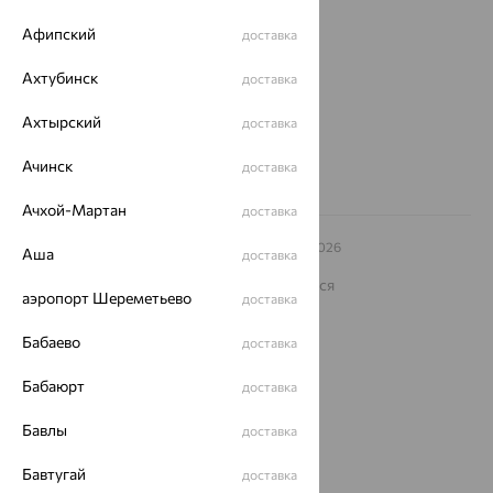
ул. Зегеля, 27/2
Афипский
доставка
еще 3
Ахтубинск
Другие города
доставка
8 (800) 250-02-30
Ахтырский
Заказать звонок
доставка
Ачинск
доставка
Ачхой-Мартан
доставка
© ООО «Ювелирный дом «Кристалл»,
2009
– 2026
Аша
доставка
Архив акций
Архив изделий
Карта сайта
На информационном ресурсе применяются
аэропорт Шереметьево
рекомендательные технологии
доставка
ОГРН 1044800168379
Бабаево
доставка
Политика конфеденциальности
Бабаюрт
Разработка сайта —
CUBA
доставка
Бавлы
доставка
Бавтугай
доставка