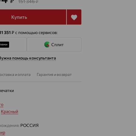
₽
151 346
₽
Купить
11 351
₽
с помощью сервисов:
Сплит
Нужна помощь консультанта
оставка и оплата
Гарантия и возврат
печатки
то
:
Красный
хождения:
РОССИЯ
ир