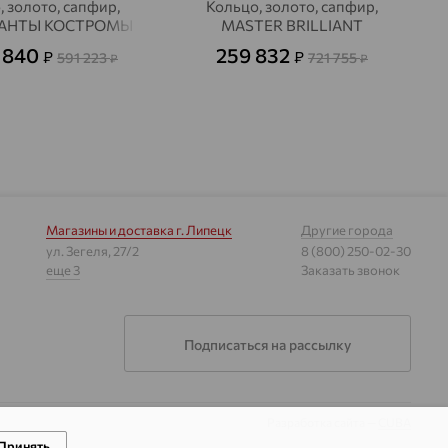
, золото, сапфир,
Кольцо, золото, сапфир,
АНТЫ КОСТРОМЫ
MASTER BRILLIANT
 840
259 832
₽
₽
591 223
721 755
₽
₽
Магазины и доставка
г. Липецк
Другие города
ул. Зегеля, 27/2
8 (800) 250-02-30
еще 3
Заказать звонок
Подписаться на рассылку
Разработка сайта —
CUBA
Принять