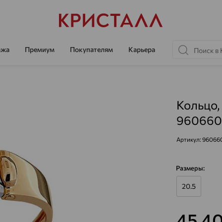
ажа
Премиум
Покупателям
Карьера
Кольцо,
960660
Артикул:
960660
Размеры:
20.5
45 4