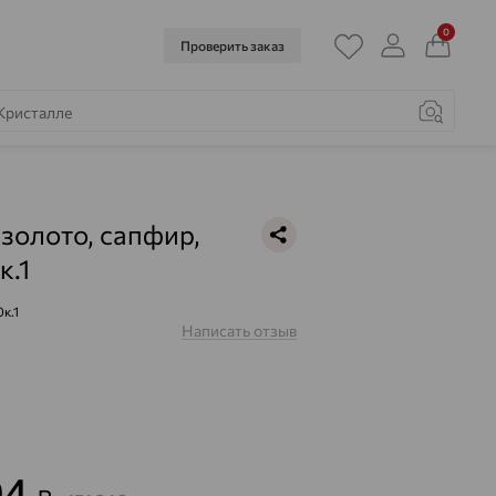
0
Проверить заказ
 золото, сапфир,
к.1
к.1
Написать отзыв
04