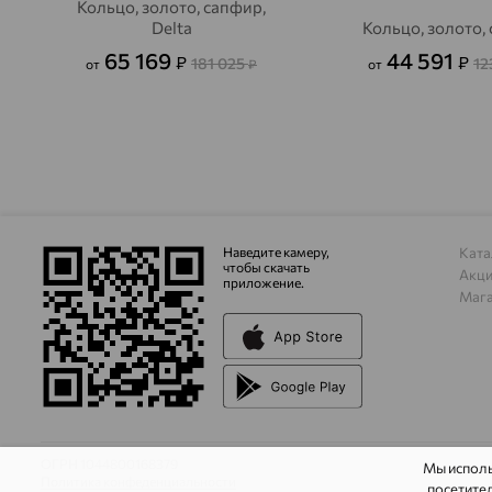
Кольцо, золото, сапфир,
Delta
Кольцо, золото,
65 169
44 591
₽
₽
181 025
12
от
₽
от
Наведите камеру,
Ката
чтобы скачать
Акц
приложение.
Маг
ОГРН 1044800168379
Мы испол
Политика конфеденциальности
посетител