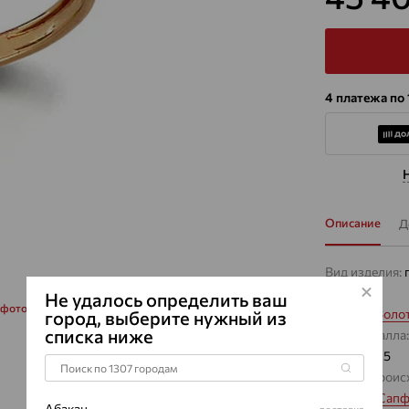
4 платежа по 
Описание
Д
Вид изделия:
Вес:
2.89
Не удалось определить ваш
 фото
Металл:
Золо
город, выберите нужный из
списка ниже
Цвет металла
Проба:
585
Страна проис
Вставка:
Сапф
Абакан