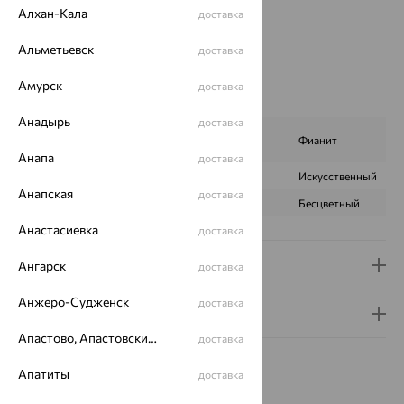
Алхан-Кала
доставка
Бренд:
De Fleur
Цвет вставки:
Альметьевск
доставка
Вес металла:
2.677
Наименование цвета вставки:
Белый
Амурск
доставка
Характеристика вставки:
Анадырь
доставка
Жемчуг
ВИД КАМНЯ
Фианит
культивированный
Анапа
доставка
ПРОИСХОЖДЕНИЕ
Культивированный
Искусственный
Анапская
доставка
ЦВЕТ
Белый
Бесцветный
Анастасиевка
доставка
Доставка и оплата
Ангарск
доставка
Анжеро-Судженск
доставка
Гарантия и возврат
Апастово, Апастовский район
доставка
Апатиты
доставка