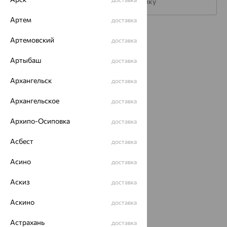
Подписаться на рассылку
Артем
доставка
Каталог
Артемовский
доставка
Акции
Артыбаш
доставка
Магазины
Архангельск
доставка
Покупателям
Архангельское
доставка
О нас
Архипо-Осиповка
доставка
Магазины и доставка
г. Липецк
Асбест
ул. Зегеля, 27/2
доставка
еще 3
Асино
доставка
Другие города
8 (800) 250-02-30
Аскиз
доставка
Заказать звонок
Аскино
доставка
Астрахань
доставка