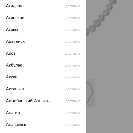
Агидель
доставка
Агинское
доставка
Агрыз
доставка
Адыгейск
доставка
Азов
доставка
Акбулак
доставка
Аксай
доставка
Актаныш
доставка
Актюбинский, Азнакаевский район
доставка
Алагир
доставка
Размеры:
Алапаевск
доставка
50