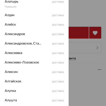
Алатырь
доставка
Калькулятор размера
Чувашия
Алдан
6 115
доставка
₽
16 986
₽
Алейск
доставка
Купить
Александров
доставка
Александровское, Ставропольский край
доставка
4 платежа по 1 529
₽
Алексеевка
доставка
Нужна помощь консультанта
Алексеево-Лозовское
доставка
Описание
Алексин
доставка
Вес:
33.01
Алтайское
доставка
Металл:
Серебро
Проба:
925
Алупка
доставка
Страна происхождения:
РОССИЯ
Алушта
Вставка:
Жемчуг
доставка
Вид покрытия:
родирование