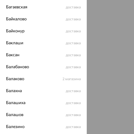
ОГРН 1044800168379
Багаевская
Политика конфеденциальности
доставка
Разработка сайта —
CUBA
Байкалово
доставка
Байконур
доставка
Баклаши
доставка
Баксан
доставка
Балабаново
доставка
Балаково
2 магазина
Балахна
доставка
Балашиха
доставка
Балашов
доставка
Балезино
доставка