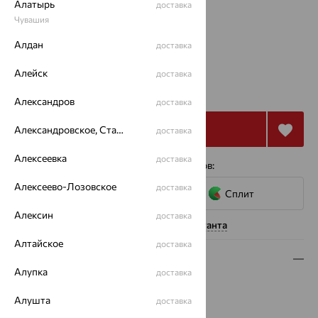
Алатырь
доставка
Чувашия
45
Алдан
доставка
Калькулятор размера
Алейск
доставка
44 535
₽
123 708
₽
Александров
доставка
Купить
Александровское, Ставропольский край
доставка
Алексеевка
доставка
4 платежа по 11 134
₽
с помощью сервисов:
Алексеево-Лозовское
доставка
Сплит
Алексин
доставка
Нужна помощь консультанта
Алтайское
доставка
Описание
Алупка
доставка
Вид изделия:
бусы
Алушта
доставка
Вес:
48.32 — 49.73