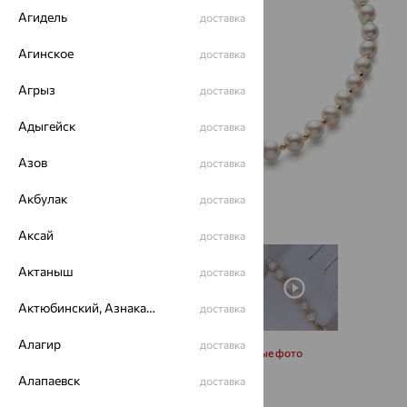
Агидель
доставка
Агинское
доставка
Агрыз
доставка
Адыгейск
доставка
Азов
доставка
Акбулак
доставка
Аксай
доставка
Актаныш
доставка
Актюбинский, Азнакаевский район
доставка
Алагир
доставка
Запросить дополнительные фото
Алапаевск
доставка
Размеры: