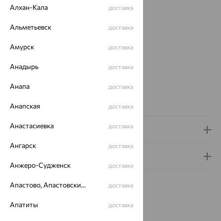
Металл:
Золото
Алхан-Кала
доставка
Цвет металла:
Красный
Проба:
585
Альметьевск
доставка
Страна происхождения:
РОССИЯ
Вставка:
Жемчуг
Амурск
доставка
Дизайн бус:
Круг
Анадырь
доставка
Бренд:
De Fleur
Цвет вставки:
Анапа
доставка
Вес металла:
1.952 — 1.97
Наименование цвета вставки:
Белый
Анапская
доставка
Анастасиевка
доставка
Доставка и оплата
Ангарск
доставка
Гарантия и возврат
Анжеро-Судженск
доставка
Апастово, Апастовский район
доставка
Апатиты
доставка