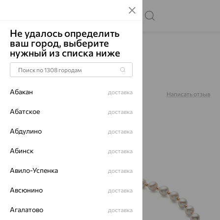
Не удалось определить
ваш город, выберите
Главная
Каталог
Колье
Жемчуг
нужный из списка ниже
Бусы, золото, жемчуг,
01550ZA1D10.45
Абакан
доставка
Артикул:
01550ZA1D10.45
Написать отзыв
Купили 23 раз
Абатское
доставка
Абдулино
доставка
Абинск
доставка
64%
Авило-Успенка
доставка
Авсюнино
доставка
Агалатово
доставка