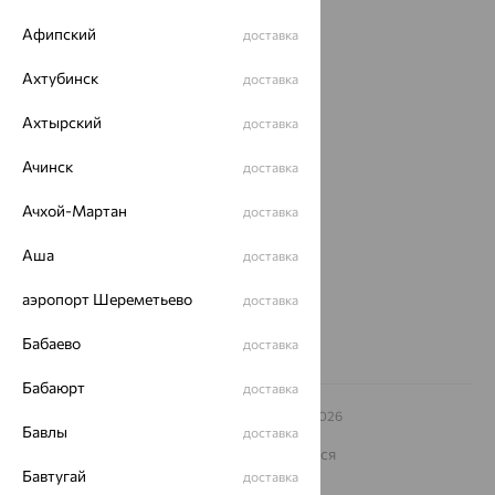
Акции
Афипский
доставка
Магазины
Ахтубинск
доставка
Покупателям
Ахтырский
доставка
О нас
Магазины и доставка
г. Липецк
Ачинск
доставка
ул. Зегеля, 27/2
Ачхой-Мартан
еще 3
доставка
Другие города
Аша
доставка
8 (800) 250-02-30
Заказать звонок
аэропорт Шереметьево
доставка
Бабаево
доставка
Бабаюрт
доставка
© ООО «Ювелирный дом «Кристалл»,
2009
– 2026
Бавлы
доставка
Архив акций
Архив изделий
Карта сайта
На информационном ресурсе применяются
рекомендательные технологии
Бавтугай
доставка