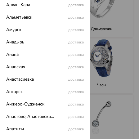
Алхан-Кала
доставка
Альметьевск
доставка
Броши
Для мужчин
Амурск
доставка
Анадырь
доставка
Анапа
доставка
Анапская
доставка
Анастасиевка
доставка
Колье
Часы
Ангарск
доставка
Анжеро-Судженск
доставка
Апастово, Апастовский район
доставка
Апатиты
доставка