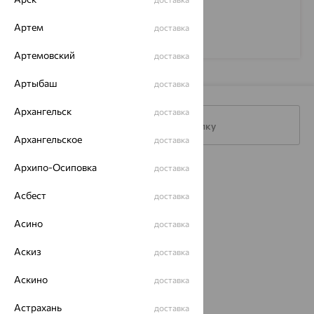
Артем
доставка
Артемовский
доставка
Артыбаш
доставка
Архангельск
доставка
Подписаться на рассылку
Архангельское
доставка
Архипо-Осиповка
доставка
Каталог
Асбест
доставка
Акции
Асино
доставка
Доставка
Аскиз
доставка
Покупателям
О нас
Аскино
доставка
Магазины и доставка
г. Липецк
Астрахань
доставка