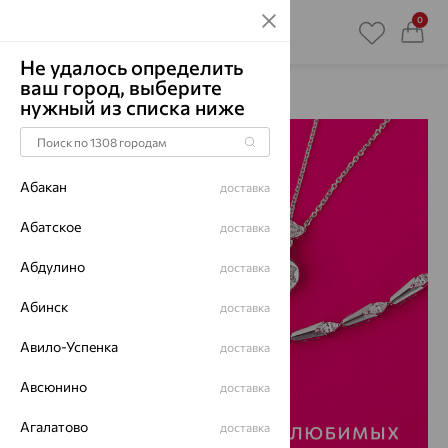
0
Не удалось определить
ваш город, выберите
Главная
Акции
нужный из списка ниже
Абакан
доставка
Абатское
доставка
Абдулино
доставка
Абинск
доставка
Авило-Успенка
доставка
Авсюнино
доставка
Агалатово
доставка