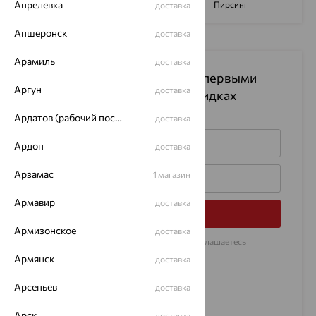
Апрелевка
Помолвочные кольца
Пирсинг
доставка
Апшеронск
доставка
Арамиль
доставка
Подпишитесь на рассылку
и первыми
Аргун
доставка
узнавайте информацию о скидках
на изделия
Ардатов (рабочий поселок)
доставка
Ардон
доставка
Арзамас
1 магазин
Армавир
доставка
Подписаться
Армизонское
доставка
Нажимая на кнопку «Подписаться», Вы соглашаетесь
с
договором оферты
Армянск
доставка
Арсеньев
доставка
Арск
доставка