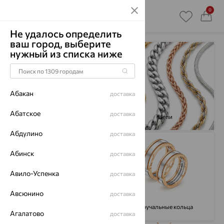
0
Не удалось определить
ваш город, выберите
нужный из списка ниже
Абакан
доставка
Абатское
доставка
Кольца
Цепи
Абдулино
доставка
Абинск
доставка
Авило-Успенка
доставка
Авсюнино
доставка
Серьги
Обручальные кольца
Агалатово
доставка