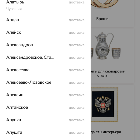
Алатырь
доставка
Чувашия
Для мужчин
Броши
Алдан
доставка
Алейск
доставка
Александров
доставка
Александровское, Ставропольский край
доставка
Алексеевка
доставка
Предметы для сервировки
Пирсинг
стола
Алексеево-Лозовское
доставка
Алексин
доставка
Алтайское
доставка
Алупка
доставка
Колье
Предметы интерьера
Алушта
доставка