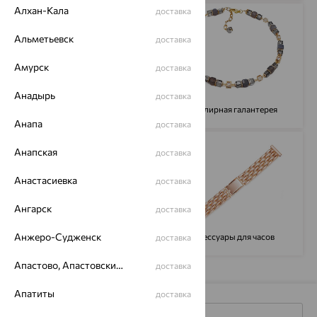
Алхан-Кала
доставка
Альметьевск
доставка
Амурск
доставка
Анадырь
доставка
Сувениры
Ювелирная галантерея
Анапа
доставка
Анапская
доставка
Анастасиевка
доставка
Ангарск
доставка
Анжеро-Судженск
Сопутствующие товары
Аксессуары для часов
доставка
Апастово, Апастовский район
доставка
Апатиты
доставка