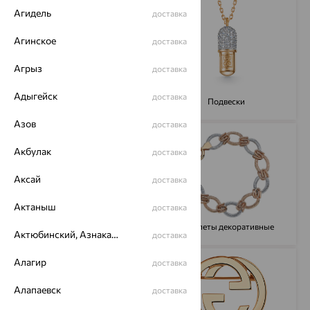
Агидель
доставка
Агинское
доставка
Агрыз
доставка
Адыгейск
доставка
Часы
Подвески
Азов
доставка
Акбулак
доставка
Аксай
доставка
Актаныш
доставка
Браслеты цепочные
Браслеты декоративные
Актюбинский, Азнакаевский район
доставка
Алагир
доставка
Алапаевск
доставка