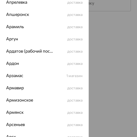
Апрелевка
доставка
Подписаться на рассылку
Апшеронск
доставка
Каталог
Арамиль
доставка
Акции
Аргун
доставка
Доставка
Ардатов (рабочий поселок)
доставка
Покупателям
Ардон
доставка
О нас
Арзамас
1 магазин
Магазины и доставка
г. Липецк
Армавир
ул. Зегеля, 27/2
доставка
еще 3
Армизонское
доставка
Другие города
8 (800) 250-02-30
Армянск
доставка
Заказать звонок
Арсеньев
доставка
Арск
доставка