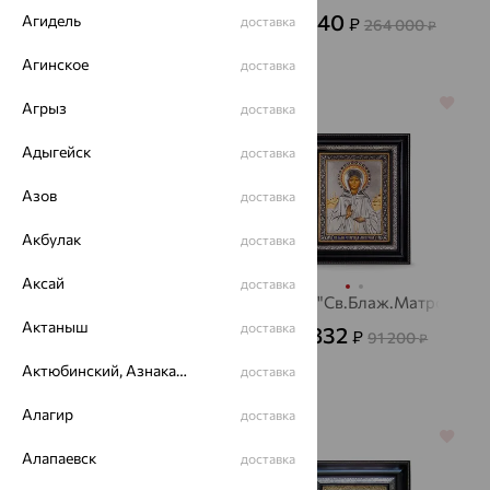
17 100
₽
47 500
₽
95 040
Агидель
доставка
₽
264 000
₽
Агинское
доставка
64%
64%
Агрыз
доставка
Адыгейск
доставка
Азов
доставка
Акбулак
доставка
Аксай
доставка
Икона
Икона"Св.Блаж.Матрона"
Актаныш
доставка
32 832
32 832
₽
₽
91 200
91 200
₽
₽
Актюбинский, Азнакаевский район
доставка
Алагир
доставка
64%
64%
Алапаевск
доставка