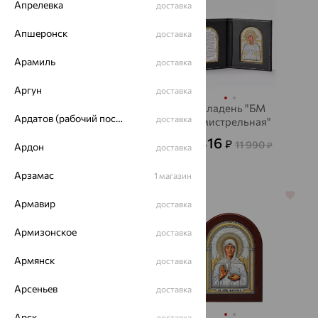
Апрелевка
доставка
Апшеронск
доставка
Арамиль
доставка
Аргун
доставка
Икона "Спаситель"
Складень "БМ
Ардатов (рабочий поселок)
доставка
Семистрельная"
7 793
₽
21 648
от
₽
4 316
₽
11 990
₽
Ардон
доставка
Арзамас
1 магазин
64%
64%
Армавир
доставка
Армизонское
доставка
Армянск
доставка
Арсеньев
доставка
Арск
доставка