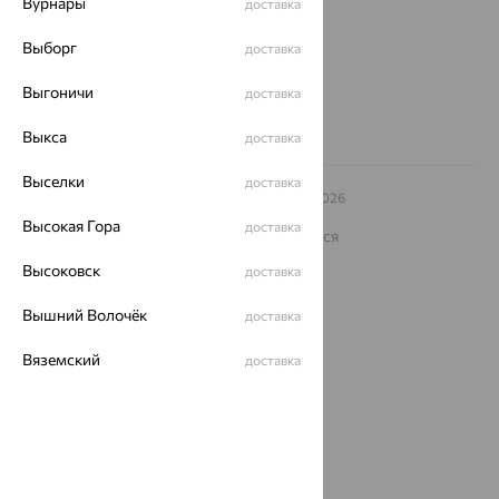
Вурнары
доставка
Другие города
Выборг
доставка
8 (800) 250-02-30
Заказать звонок
Выгоничи
доставка
Выкса
доставка
Выселки
доставка
© ООО «Ювелирный дом «Кристалл»,
2009
– 2026
Архив акций
Архив изделий
Карта сайта
Высокая Гора
доставка
На информационном ресурсе применяются
рекомендательные технологии
Высоковск
доставка
ОГРН 1044800168379
Политика конфеденциальности
Вышний Волочёк
доставка
Разработка сайта —
CUBA
Вяземский
доставка
Вязники
доставка
Вязьма
доставка
Вятские Поляны
доставка