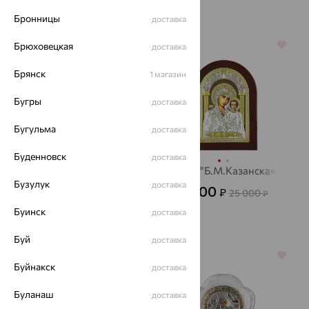
Бронницы
доставка
Брюховецкая
64%
64%
доставка
Брянск
1 магазин
Бугры
доставка
Бугульма
доставка
Буденновск
доставка
Икона "Св.Николай
Икона"Б.М.Казанская"
Чудотворец"
Бузулук
доставка
9 000
₽
25 000
₽
3 888
₽
10 800
от
₽
Буинск
доставка
Буй
доставка
64%
64%
Буйнакск
доставка
Буланаш
доставка