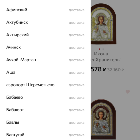
Афипский
доставка
Ахтубинск
доставка
Ахтырский
доставка
Ачинск
доставка
Икона
Икона
"Св.НиколайЧудотворец"
"АнгелХранитель"
Ачхой-Мартан
доставка
3 960
11 578
₽
₽
11 000
32 160
₽
от
₽
Аша
доставка
аэропорт Шереметьево
доставка
64%
64%
Бабаево
доставка
Бабаюрт
доставка
Бавлы
доставка
Бавтугай
доставка