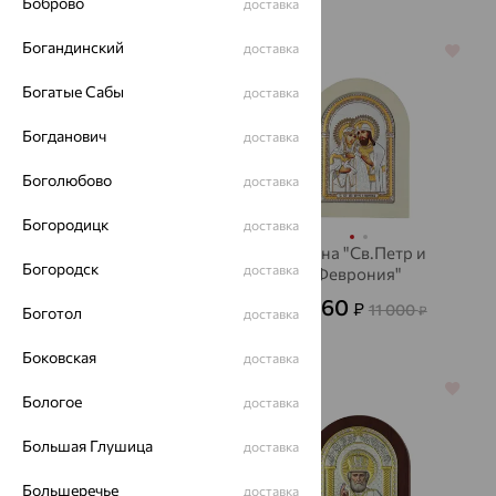
Боброво
доставка
Богандинский
доставка
64%
64%
Богатые Сабы
доставка
Богданович
доставка
Боголюбово
доставка
Богородицк
доставка
Икона "Спаситель"
Икона "Св.Петр и
Богородск
доставка
Феврония"
4 316
₽
11 990
₽
3 960
₽
11 000
₽
Боготол
доставка
Боковская
доставка
64%
64%
Бологое
доставка
Большая Глушица
доставка
Большеречье
доставка