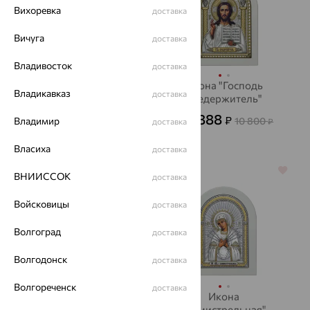
Вихоревка
доставка
Вичуга
доставка
Владивосток
доставка
Икона
Икона "Господь
Владикавказ
доставка
"СвНиколайЧудотворец"
Вседержитель"
2 195
3 888
₽
₽
Владимир
6 098
10 800
₽
доставка
от
₽
Власиха
доставка
64%
64%
ВНИИССОК
доставка
Войсковицы
доставка
Волгоград
доставка
Волгодонск
доставка
Волгореченск
доставка
Икона
Икона
"Владимирская БМ"
"Семистрельная"