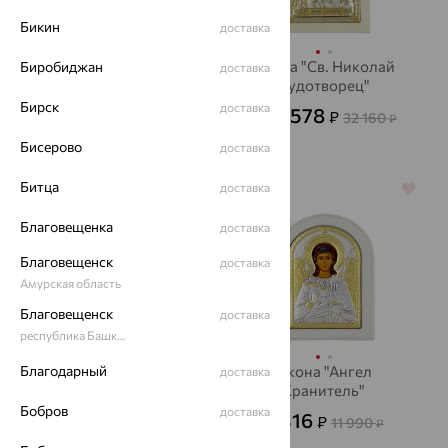
Бикин
доставка
Икона "БМ
Икона "Св. Николай
Биробиджан
доставка
Казанская"
Чудотворец"
Бирск
доставка
5 067
11 578
₽
₽
14 076
32 160
₽
от
₽
Бисерово
доставка
Битца
доставка
64%
64%
Благовещенка
доставка
Благовещенск
доставка
Амурская область
Благовещенск
доставка
республика Башкортостан
Благодарный
Икона "Триптих,
Икона "Ангел
доставка
Спаситель, Покрова
Хранитель"
БМ, Молитва"
Бобров
доставка
4 316
14 057
₽
₽
11 990
39 046
₽
₽