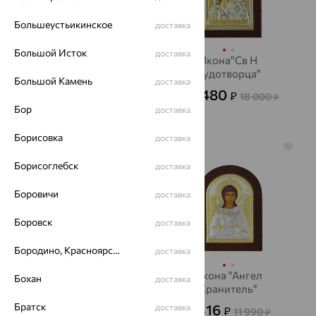
Большеустьикинское
доставка
Большой Исток
доставка
Икона
Икона"Св Н
"АнгелХранитель"
Чудотворца"
Большой Камень
доставка
8 606
6 480
₽
₽
23 905
18 000
от
₽
от
₽
Бор
доставка
Борисовка
доставка
64%
64%
Борисоглебск
доставка
Боровичи
доставка
Боровск
доставка
Бородино, Красноярский край
доставка
Икона "Ангел
Икона "Ангел
Бохан
доставка
Хранитель"
Хранитель"
Братск
12 688
4 316
доставка
₽
₽
35 245
11 990
от
₽
₽