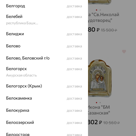
Белгород
доставка
Икона "Св.Георгий
Икона "Св.Николай
Белебей
доставка
Победоносец"
Чудотворец"
республика Башкортостан
2 678
5 580
₽
₽
7 440
15 500
₽
₽
Белиджи
доставка
Белово
доставка
64%
64%
Белово, Беловский г/о
доставка
Белогорск
доставка
Амурская область
Белогорск (Крым)
доставка
Белокаменка
доставка
Складень "БМ
Икона "БМ
Белокуриха
доставка
Казанская"
Казанская"
3 136
3 802
₽
₽
Белоозерский
8 712
10 560
доставка
от
₽
от
₽
Белоостров
доставка