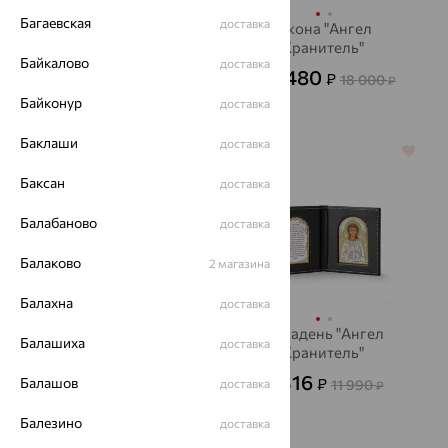
Багаевская
доставка
Триптих, Спаситель,
Икона "Ангел
Казанская БМ,
Хранитель"
Байкалово
доставка
Николай
6 480
2 106
₽
₽
18 000
5 851
от
₽
от
₽
Байконур
доставка
Баклаши
доставка
64%
64%
Баксан
доставка
Балабаново
доставка
Балаково
2 магазина
Балахна
доставка
Икона "Св.Петр и
Складень "Ангел
Балашиха
доставка
Феврония"
Хранитель"
6 480
4 316
Балашов
₽
₽
18 000
доставка
11 990
₽
₽
Балезино
доставка