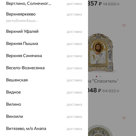
4 918
5 357
₽
Вертлино, Солнечногорский район
₽
13 662
доставка
14 880
₽
от
₽
Верхнеяркеево
доставка
республика Башкортостан
64%
64%
Верхний Уфалей
доставка
Верхняя Пышма
доставка
Верхняя Синячиха
доставка
Весело-Вознесенка
доставка
Вешенская
доставка
Икона
Икона "Спаситель"
"СвМатронаМосковская"
23 048
₽
64 022
₽
Видное
доставка
2 195
₽
6 098
₽
Вилино
доставка
Винзили
доставка
64%
64%
Витязево, м/о Анапа
доставка