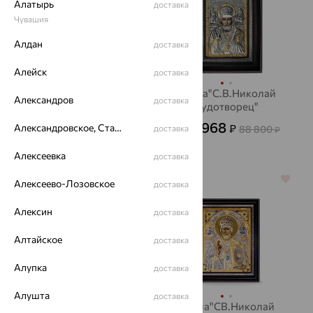
Алатырь
доставка
Чувашия
Алдан
доставка
Алейск
доставка
Икона"Св.Ангел
Икона"С.В.Николай
Александров
доставка
Хранитель"
Чудотворец"
21 600
31 968
₽
Александровское, Ставропольский край
₽
60 000
доставка
88 800
от
₽
от
₽
Алексеевка
доставка
64%
64%
Алексеево-Лозовское
доставка
Алексин
доставка
Алтайское
доставка
Алупка
доставка
Алушта
доставка
Икона"Св.Ангел
Икона"СВ.Николай