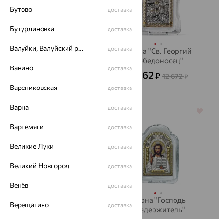
Бутово
доставка
Бутурлиновка
доставка
Валуйки, Валуйский район
доставка
Икона "Ангел
Икона "Св. Георгий
Хранитель"
Победоносец"
Ванино
доставка
7 556
4 562
₽
₽
20 990
12 672
₽
₽
Варениковская
доставка
Варна
доставка
64%
64%
Вартемяги
доставка
Великие Луки
доставка
Великий Новгород
доставка
Венёв
доставка
Икона"Св.Николай
Икона "Господь
Верещагино
доставка
Чудотворец"
Вседержитель"