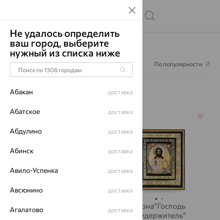
Не удалось определить
ваш город, выберите
Главная
Каталог
Предметы интерьера
нужный из списка ниже
Фильтр
По популярности
Предметы интерьера
578
Абакан
доставка
Абатское
доставка
64%
64%
Абдулино
доставка
Абинск
доставка
Авило-Успенка
доставка
Авсюнино
доставка
Икона"Св.Троица"
Икона"Господь
Агалатово
доставка
Вседержитель"