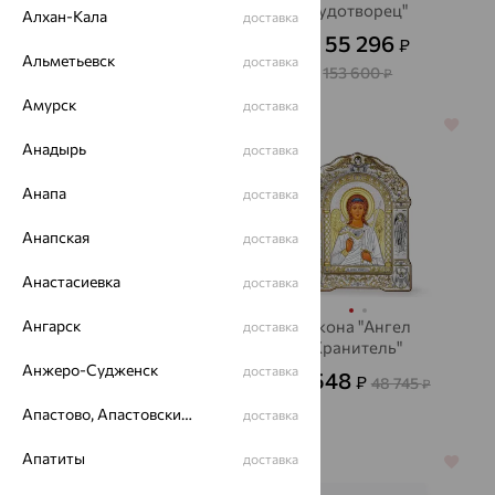
Хранитель"
Чудотворец"
Алхан-Кала
доставка
38 016
55 296
₽
₽
105 600
₽
от
Альметьевск
доставка
153 600
₽
Амурск
доставка
64%
64%
Анадырь
доставка
Анапа
доставка
Анапская
доставка
Анастасиевка
доставка
Ангарск
Икона "Ангел
Икона "Ангел
доставка
Хранитель"
Хранитель"
Анжеро-Судженск
доставка
3 888
17 548
₽
₽
10 800
48 745
от
₽
₽
Апастово, Апастовский район
доставка
Апатиты
доставка
64%
64%