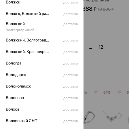
Волжск
доставка
4 676
3 888
₽
₽
12 990
10 800
от
₽
от
₽
Волжск, Волжский район
доставка
Волжский
доставка
Волгоградская область
Показать ещё
Волжский, Волгоградская область
доставка
1
2
3
4
5
6
...
12
Волжский, Красноярский район
доставка
Вологда
доставка
Володарск
Популярные товары
доставка
Волоколамск
доставка
64%
64%
64%
64%
64%
Волосово
доставка
Волхов
доставка
Волховский СНТ
доставка