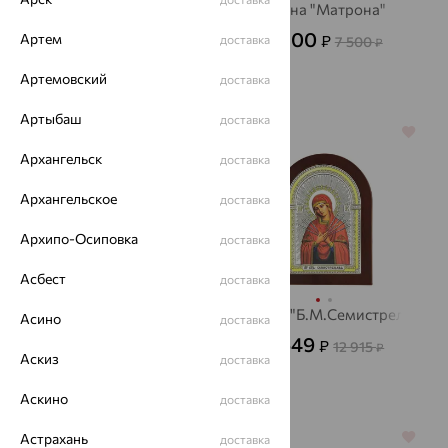
Икона "Николай
Икона "Матрона"
Чудотворец"
2 700
Артем
₽
доставка
7 500
₽
4 316
₽
11 990
₽
Артемовский
доставка
Артыбаш
доставка
64%
64%
Архангельск
доставка
Архангельское
доставка
Архипо-Осиповка
доставка
Асбест
доставка
Икона "Ангел
Икона"Б.М.Семистрельная"
Асино
доставка
Хранитель"
4 649
₽
12 915
₽
Аскиз
4 562
доставка
₽
12 672
₽
Аскино
доставка
Астрахань
64%
64%
доставка