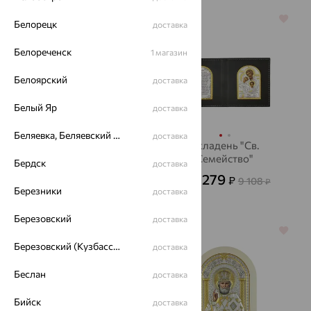
64%
64%
Белорецк
доставка
Белореченск
1 магазин
Белоярский
доставка
Белый Яр
доставка
Беляевка, Беляевский р-он
доставка
Икона "Казанская
Складень "Св.
БМ"
Семейство"
Бердск
доставка
4 458
3 279
₽
₽
12 382
9 108
₽
от
₽
Березники
доставка
Березовский
доставка
64%
64%
Березовский (Кузбасс), Берёзовский г/о
доставка
Беслан
доставка
Бийск
доставка