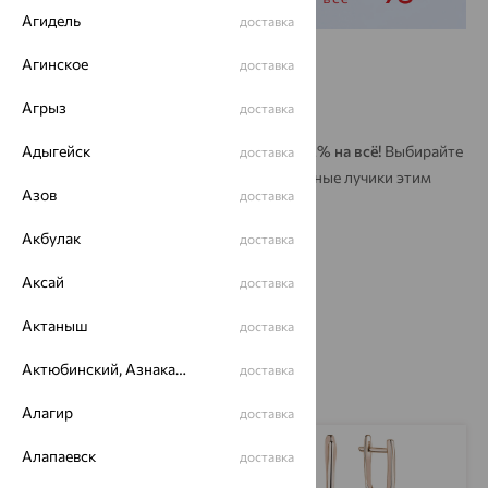
Агидель
доставка
Скидка 62% на всё
Агинское
доставка
Агрыз
21 мая 2026 — 10 июня 2026
доставка
Адыгейск
В «Кристалле» ослепительная акция —
62% на всё!
Выбирайте
доставка
украшения, которые будут ловить солнечные лучики этим
Азов
доставка
летом, и не переживайте о цене.
Акбулак
доставка
Акция действует
до 10 июня.
Аксай
доставка
Полные условия
Актаныш
доставка
Актюбинский, Азнакаевский район
доставка
Алагир
доставка
Алапаевск
доставка