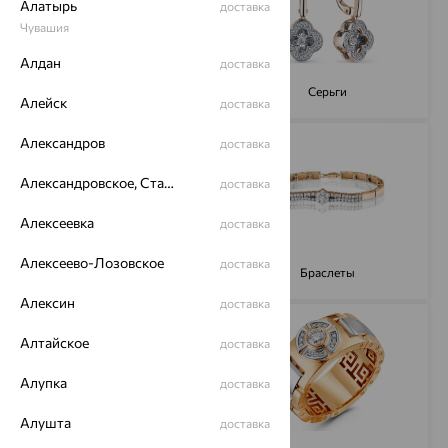
Алатырь
доставка
Чувашия
Алдан
доставка
Кольца
Серьги
Алейск
доставка
Александров
доставка
Александровское, Ставропольский край
доставка
Алексеевка
доставка
Алексеево-Лозовское
доставка
Подвески
Браслеты
Алексин
доставка
Алтайское
доставка
Алупка
доставка
Алушта
доставка