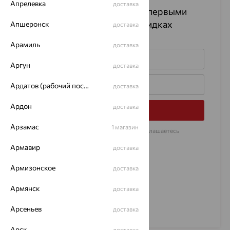
Апрелевка
доставка
Подпишитесь на рассылку
и первыми
узнавайте информацию о скидках
Апшеронск
доставка
на изделия
Арамиль
доставка
Аргун
доставка
Ардатов (рабочий поселок)
доставка
Ардон
доставка
Подписаться
Арзамас
1 магазин
Нажимая на кнопку «Подписаться», Вы соглашаетесь
с
договором оферты
Армавир
доставка
Армизонское
доставка
Армянск
доставка
Арсеньев
доставка
Арск
доставка