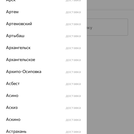
Артем
доставка
Артемовский
доставка
Подписаться на рассылку
Артыбаш
доставка
Архангельск
Каталог
доставка
Акции
Архангельское
доставка
Доставка
Архипо-Осиповка
доставка
Покупателям
Асбест
доставка
О нас
Асино
доставка
Магазины и доставка
г. Липецк
Аскиз
доставка
ул. Зегеля, 27/2
еще 3
Аскино
доставка
Другие города
Астрахань
доставка
8 (800) 250-02-30