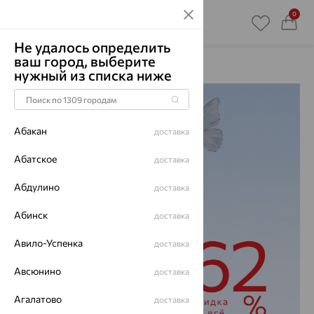
0
Не удалось определить
ваш город, выберите
Главная
Акции
нужный из списка ниже
Абакан
доставка
Абатское
доставка
Абдулино
доставка
Абинск
доставка
Авило-Успенка
доставка
Авсюнино
доставка
Агалатово
доставка