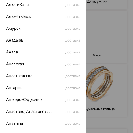
Броши
Для мужчин
Алхан-Кала
доставка
Альметьевск
доставка
Амурск
доставка
Анадырь
доставка
Анапа
доставка
Колье
Часы
Анапская
доставка
Анастасиевка
доставка
Ангарск
доставка
Анжеро-Судженск
доставка
Цепи
Обручальные кольца
Апастово, Апастовский район
доставка
Апатиты
доставка