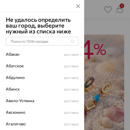
0
Не удалось определить
ваш город, выберите
Главная
Акции
нужный из списка ниже
Абакан
доставка
Абатское
доставка
Абдулино
доставка
Абинск
доставка
Авило-Успенка
доставка
Авсюнино
доставка
Агалатово
доставка