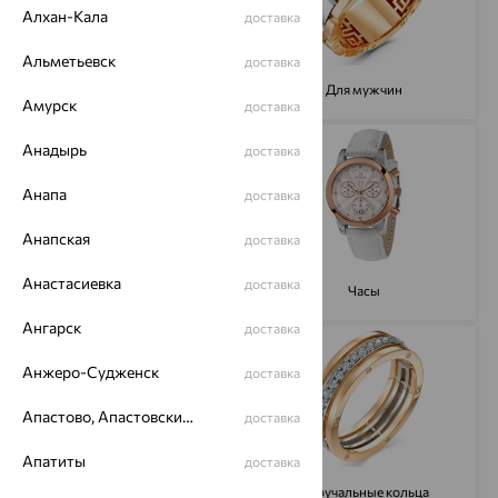
Алхан-Кала
доставка
Альметьевск
доставка
Броши
Для мужчин
Амурск
доставка
Анадырь
доставка
Анапа
доставка
Анапская
доставка
Анастасиевка
доставка
Колье
Часы
Ангарск
доставка
Анжеро-Судженск
доставка
Апастово, Апастовский район
доставка
Апатиты
доставка
Цепи
Обручальные кольца