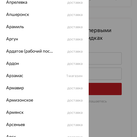
Апрелевка
доставка
Апшеронск
доставка
Арамиль
доставка
Подпишитесь на рассылку
и первыми
узнавайте информацию о скидках
Аргун
доставка
на изделия
Ардатов (рабочий поселок)
доставка
Ардон
доставка
Арзамас
1 магазин
Армавир
доставка
Подписаться
Армизонское
доставка
Нажимая на кнопку «Подписаться», Вы соглашаетесь
с
договором оферты
Армянск
доставка
Арсеньев
доставка
Арск
доставка