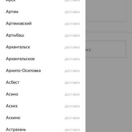
Артем
доставка
Артемовский
доставка
Артыбаш
доставка
Архангельск
доставка
Подписаться на рассылку
Архангельское
доставка
Каталог
Архипо-Осиповка
доставка
Акции
Асбест
доставка
Магазины
Асино
доставка
Покупателям
Аскиз
доставка
О нас
Аскино
доставка
Магазины и доставка
г. Липецк
Астрахань
доставка
ул. Зегеля, 27/2