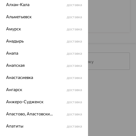
Алхан-Кала
доставка
Альметьевск
доставка
Амурск
доставка
Анадырь
доставка
Анапа
доставка
Подписаться на рассылку
Анапская
доставка
Анастасиевка
доставка
Каталог
Ангарск
доставка
Акции
Анжеро-Судженск
доставка
Магазины
Апастово, Апастовский район
доставка
Покупателям
Апатиты
доставка
О нас