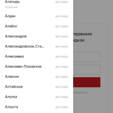
Алатырь
доставка
Чувашия
Алдан
доставка
Алейск
доставка
Подпишитесь на рассылку
и первыми
Александров
доставка
узнавайте информацию о скидках
на изделия
Александровское, Ставропольский край
доставка
Алексеевка
доставка
Алексеево-Лозовское
доставка
Алексин
доставка
Подписаться
Алтайское
доставка
Нажимая на кнопку «Подписаться», Вы соглашаетесь
с
договором оферты
Алупка
доставка
Алушта
доставка