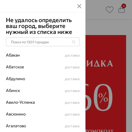
0
Не удалось определить
ваш город, выберите
Главная
Акции
нужный из списка ниже
Абакан
доставка
Абатское
доставка
Абдулино
доставка
Абинск
доставка
Авило-Успенка
доставка
Авсюнино
доставка
Агалатово
доставка