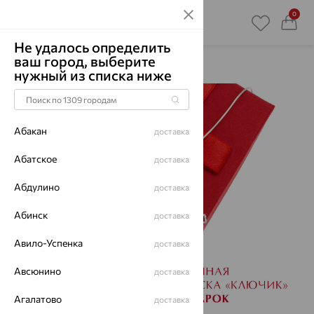
0
Не удалось определить
ваш город, выберите
Главная
Акции
нужный из списка ниже
Абакан
доставка
Абатское
доставка
Абдулино
доставка
Абинск
доставка
Авило-Успенка
доставка
Авсюнино
доставка
Агалатово
доставка