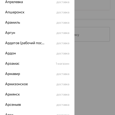
Апрелевка
доставка
Апшеронск
доставка
Арамиль
доставка
Аргун
доставка
Подписаться на рассылку
Ардатов (рабочий поселок)
доставка
Каталог
Ардон
доставка
Акции
Арзамас
1 магазин
Доставка
Армавир
доставка
Покупателям
Армизонское
доставка
О нас
Армянск
доставка
Магазины и доставка
г. Липецк
Арсеньев
доставка
ул. Зегеля, 27/2
еще 3
Арск
доставка