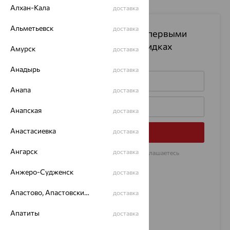
Алхан-Кала
доставка
Альметьевск
доставка
Подпишитесь на рассылку
и первыми
узнавайте информацию о скидках
Амурск
доставка
на изделия
Анадырь
доставка
Анапа
доставка
Анапская
доставка
Анастасиевка
доставка
Подписаться
Ангарск
доставка
Нажимая на кнопку «Подписаться», Вы соглашаетесь
с
договором оферты
Анжеро-Судженск
доставка
Апастово, Апастовский район
доставка
Апатиты
доставка