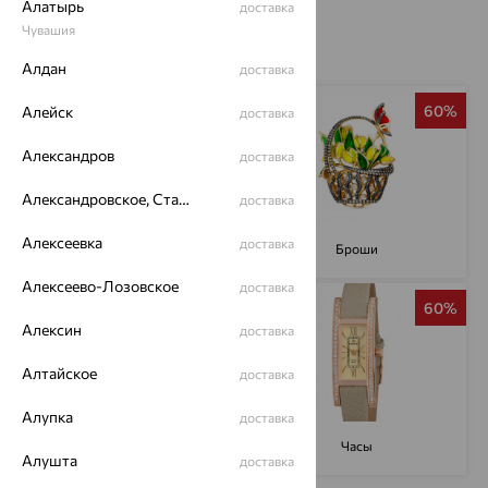
Алатырь
доставка
Чувашия
Алдан
доставка
60%
60%
Алейск
доставка
Александров
доставка
Александровское, Ставропольский край
доставка
Алексеевка
доставка
Кольца
Броши
Алексеево-Лозовское
доставка
60%
60%
Алексин
доставка
Алтайское
доставка
Алупка
доставка
Серьги
Часы
Алушта
доставка