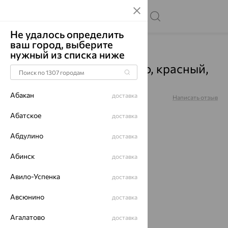
Не удалось определить
ваш город, выберите
Главная
Каталог
Аксессуары для часов
нужный из списка ниже
Браслет д/часов, золото, красный,
50057
Абакан
доставка
Артикул:
50057
Написать отзыв
Абатское
доставка
Абдулино
доставка
до 62%
Абинск
доставка
Авило-Успенка
доставка
Авсюнино
доставка
Агалатово
доставка