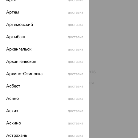
Магазины и доставка
г. Липецк
ул. Зегеля, 27/2
Артем
доставка
еще 3
Артемовский
доставка
Другие города
8 (800) 250-02-30
Артыбаш
доставка
Заказать звонок
Архангельск
доставка
Архангельское
доставка
© ООО «Ювелирный дом «Кристалл»,
2009
– 2026
Архипо-Осиповка
доставка
Архив акций
Архив изделий
Карта сайта
На информационном ресурсе применяются
Асбест
доставка
рекомендательные технологии
ОГРН 1044800168379
Асино
доставка
Политика конфеденциальности
Аскиз
Разработка сайта —
CUBA
доставка
Аскино
доставка
Астрахань
доставка