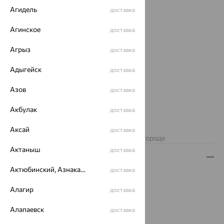
Агидель
доставка
Агинское
доставка
Агрыз
доставка
Адыгейск
доставка
Азов
доставка
Акбулак
доставка
Нет в наличии
Аксай
доставка
Изделие недоступно для заказа в вашем городе
Актаныш
доставка
Описание
Актюбинский, Азнакаевский район
доставка
Вид изделия:
браслеты
Вес:
5.65 — 7.13
Алагир
доставка
Металл:
Золото
Алапаевск
Цвет металла:
Красный
доставка
Проба:
585