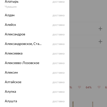
Алатырь
доставка
Страна происхождения:
РОССИЯ
Чувашия
Ширина ушка:
6 мм
Алдан
Вес металла:
5.7 — 6.58
доставка
Алейск
доставка
Доставка и оплата
Александров
доставка
Гарантия и возврат
Александровское, Ставропольский край
доставка
Алексеевка
доставка
Алексеево-Лозовское
доставка
Алексин
доставка
Похожие изделия
Алтайское
доставка
64%
64%
64%
64%
64%
Алупка
доставка
Алушта
доставка