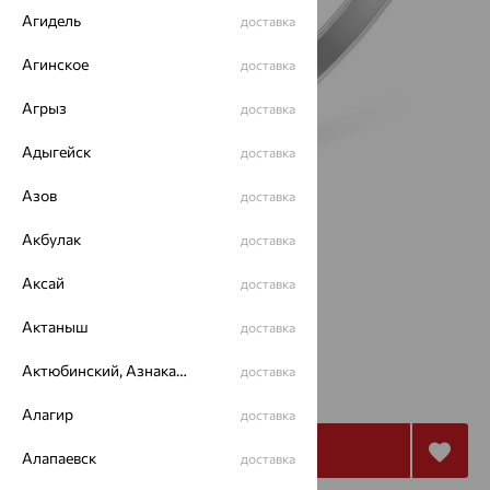
Агидель
доставка
Агинское
доставка
Агрыз
доставка
Адыгейск
доставка
Азов
доставка
Акбулак
доставка
Размеры:
Аксай
доставка
19.5
Актаныш
доставка
от 4 517
Актюбинский, Азнакаевский район
доставка
₽
12 546
₽
Алагир
доставка
Купить
Алапаевск
доставка