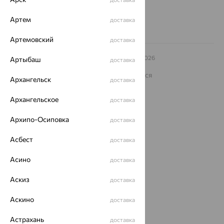
Заказать звонок
Артем
доставка
Артемовский
доставка
© ООО «Ювелирный дом «Кристалл»,
2009
– 2026
Артыбаш
доставка
Архив акций
Архив изделий
Карта сайта
На информационном ресурсе применяются
Архангельск
доставка
рекомендательные технологии
ОГРН 1044800168379
Архангельское
доставка
Политика конфеденциальности
Архипо-Осиповка
доставка
Разработка сайта —
CUBA
Асбест
доставка
Асино
доставка
Аскиз
доставка
Аскино
доставка
Астрахань
доставка