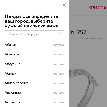
Не удалось определить
ваш город, выберите
Главная
Каталог
Браслеты декоративные
нужный из списка ниже
Браслет, серебро, 14001111757
Артикул:
14001111757
Написать отзыв
Абакан
доставка
Абатское
доставка
Абдулино
64%
доставка
Абинск
доставка
Авило-Успенка
доставка
Авсюнино
доставка
Агалатово
доставка