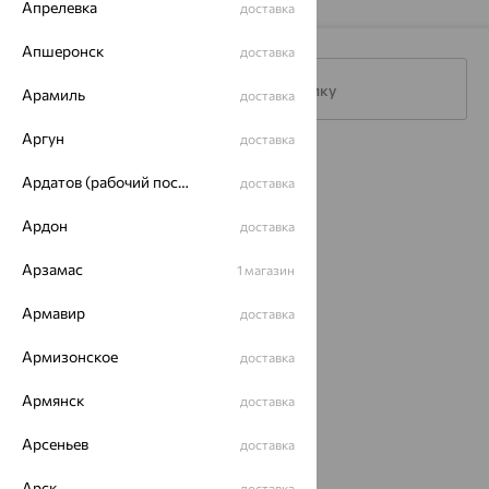
Апрелевка
доставка
Апшеронск
доставка
Подписаться на рассылку
Арамиль
доставка
Аргун
доставка
Каталог
Ардатов (рабочий поселок)
доставка
Акции
Ардон
доставка
Магазины
Арзамас
1 магазин
Покупателям
Армавир
доставка
О нас
Армизонское
доставка
Магазины и доставка
г. Липецк
ул. Зегеля, 27/2
Армянск
доставка
еще 3
Арсеньев
доставка
Другие города
8 (800) 250-02-30
Арск
доставка