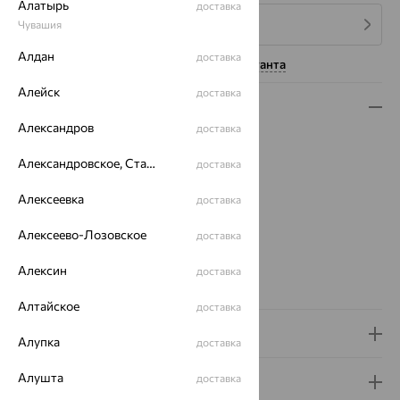
Алатырь
доставка
4 платежа по 1 129
₽
Чувашия
Алдан
доставка
Нужна помощь консультанта
Алейск
доставка
Описание
Александров
доставка
Вид изделия:
жесткие
Вес:
5.6 — 5.73
Александровское, Ставропольский край
доставка
Металл:
Серебро
Алексеевка
доставка
Проба:
925
Страна происхождения:
РОССИЯ
Алексеево-Лозовское
доставка
Вид покрытия:
родирование
Бренд:
EFREMOV
Алексин
доставка
Вес металла:
5.6 — 5.73
Алтайское
доставка
Доставка и оплата
Алупка
доставка
Алушта
доставка
Гарантия и возврат