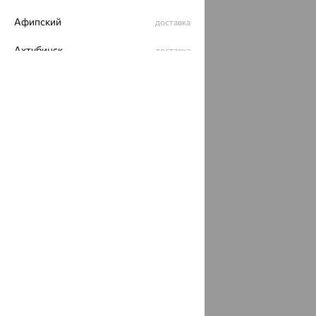
Афипский
доставка
Ахтубинск
доставка
Ахтырский
доставка
Ачинск
доставка
Ачхой-Мартан
доставка
Аша
доставка
аэропорт Шереметьево
доставка
Бабаево
доставка
Бабаюрт
доставка
Бавлы
доставка
Бавтугай
доставка