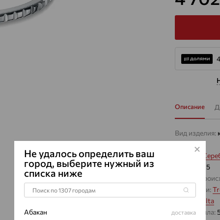
4
Описание
Д
Вид изделия:
Вес:
5.83
Не удалось определить ваш
Металл:
Сере
город, выберите нужный из
Проба:
925
списка ниже
Страна проис
Коллекции:
Tr
Бренд:
Delta
Абакан
Вес металла:
доставка