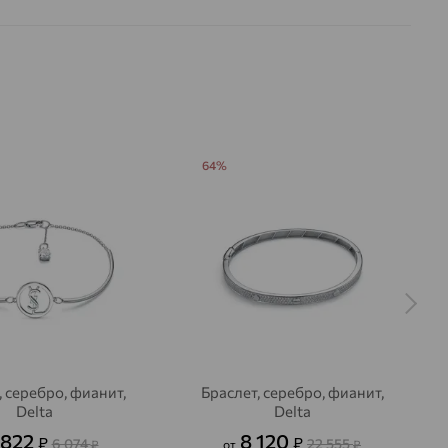
64%
, серебро, фианит,
Браслет, серебро, фианит,
Delta
Delta
 822
8 120
₽
₽
6 074
22 555
₽
от
₽