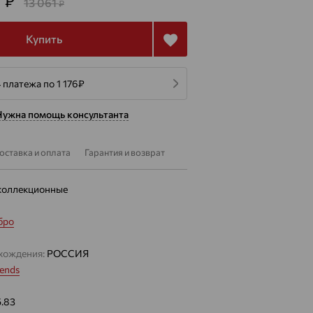
₽
13 061
₽
Купить
 платежа по 1 176
₽
Нужна помощь консультанта
оставка и оплата
Гарантия и возврат
коллекционные
бро
хождения:
РОССИЯ
ends
5.83