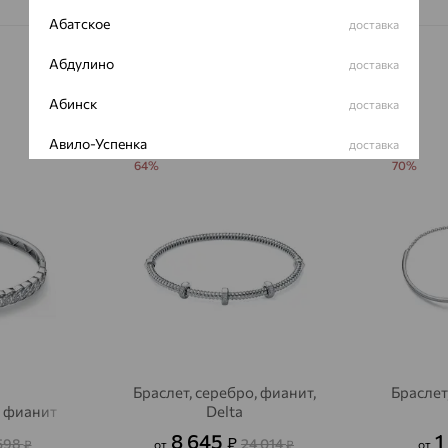
Абатское
доставка
Абдулино
доставка
Абинск
доставка
Авило-Успенка
доставка
64%
70%
Авсюнино
доставка
Агалатово
доставка
Агидель
доставка
Агинское
доставка
Агрыз
доставка
Адыгейск
доставка
Браслет, серебро, фианит,
Браслет
, фианит
Delta
Азов
доставка
8 645
1
₽
598
24 014
₽
от
₽
от