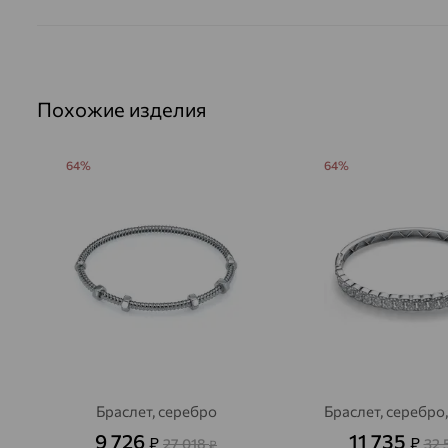
Похожие изделия
64%
64%
Браслет, серебро
Браслет, серебро
9 726
11 735
₽
₽
27 018
32 
₽