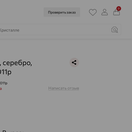
0
Проверить заказ
, серебро,
11р
011р
Написать отзыв
a
2