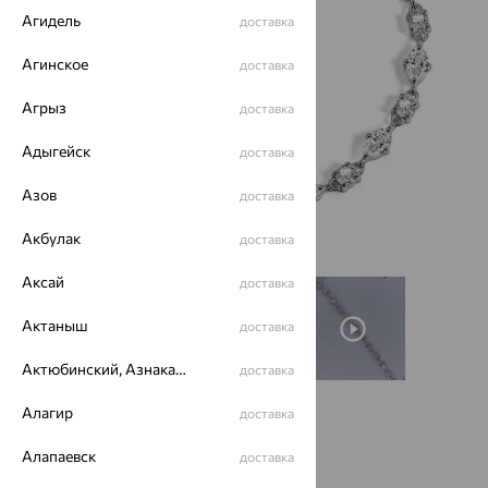
Агидель
доставка
Агинское
доставка
Агрыз
доставка
Адыгейск
доставка
Азов
доставка
Акбулак
доставка
Аксай
доставка
Актаныш
доставка
Актюбинский, Азнакаевский район
доставка
Алагир
доставка
Размеры:
Алапаевск
доставка
18
19