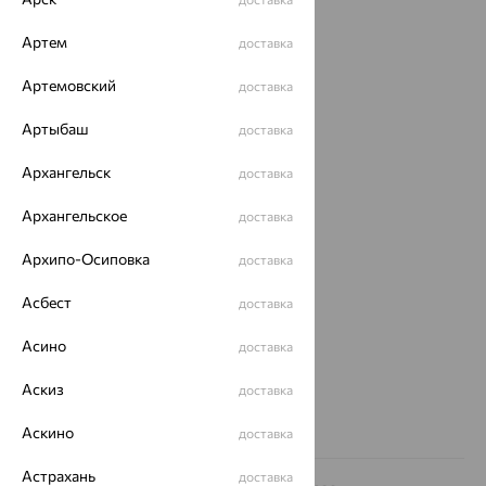
Каталог
Артем
доставка
Акции
Артемовский
доставка
Доставка
Артыбаш
доставка
Покупателям
Архангельск
доставка
О нас
Архангельское
доставка
Магазины и доставка
г. Липецк
Архипо-Осиповка
доставка
ул. Зегеля, 27/2
еще 3
Асбест
доставка
Другие города
Асино
8 (800) 250-02-30
доставка
Заказать звонок
Аскиз
доставка
Аскино
доставка
Астрахань
доставка