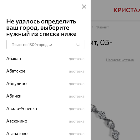
Не удалось определить
ваш город, выберите
Главная
Каталог
Браслеты декоративные
Фианит
нужный из списка ниже
Браслет, серебро, фианит, 05-
5921/00КЦ-00
Абакан
доставка
Артикул:
05-5921/00КЦ-00
Написать отзыв
Абатское
доставка
Абдулино
доставка
64%
Абинск
доставка
Авило-Успенка
доставка
Авсюнино
доставка
Агалатово
доставка