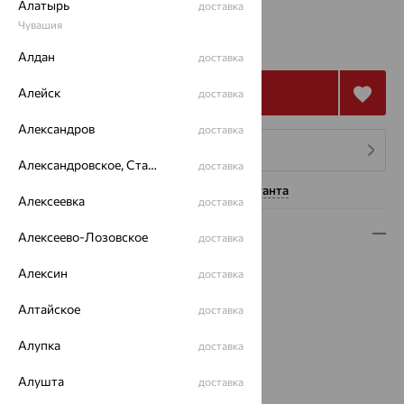
Алатырь
доставка
5 534
Чувашия
₽
15 372
₽
Алдан
доставка
Купить
Алейск
доставка
Александров
доставка
4 платежа по 1 384
₽
Александровское, Ставропольский край
доставка
Нужна помощь консультанта
Алексеевка
доставка
Описание
Алексеево-Лозовское
доставка
Вид изделия:
коллекционные
Алексин
доставка
Вес:
5.78 — 6.45
Металл:
Алтайское
Серебро
доставка
Проба:
925
Алупка
доставка
Страна происхождения:
РОССИЯ
Вставка:
Фианит
Алушта
доставка
Коллекции:
New Silver