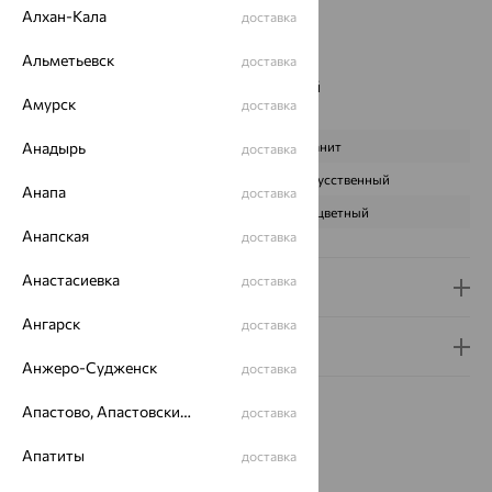
Цвет вставки:
Алхан-Кала
доставка
Вес металла:
4.485 — 5.155
Альметьевск
Новинка:
Да
доставка
Наименование цвета вставки:
Бесцветный
Амурск
доставка
Характеристика вставки:
Анадырь
ВИД КАМНЯ
Фианит
доставка
ПРОИСХОЖДЕНИЕ
Искусственный
Анапа
доставка
ЦВЕТ
Бесцветный
Анапская
доставка
Анастасиевка
доставка
Доставка и оплата
Ангарск
доставка
Гарантия и возврат
Анжеро-Судженск
доставка
Апастово, Апастовский район
доставка
Апатиты
доставка