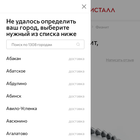
Не удалось определить
ваш город, выберите
Главная
Каталог
Браслеты декоративные
Фианит
нужный из списка ниже
Браслет, серебро, фианит,
с7707584
Абакан
доставка
Артикул:
с7707584
Написать отзыв
Абатское
доставка
Абдулино
доставка
Абинск
доставка
64%
Авило-Успенка
доставка
Авсюнино
доставка
Агалатово
доставка