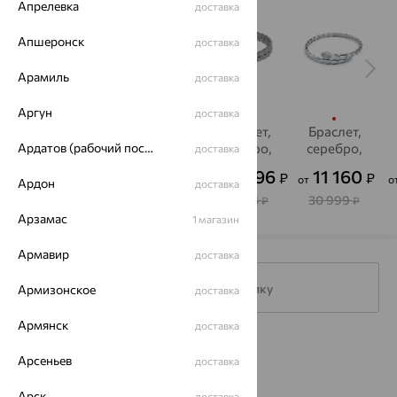
Апрелевка
доставка
Апшеронск
доставка
Арамиль
доставка
Аргун
доставка
Браслет,
Браслет,
Браслет,
Браслет,
серебро,
серебро,
Ардатов (рабочий поселок)
серебро,
серебро,
доставка
фианит
фианит
фианит
фианит
14 766
20 170
32 196
11 160
₽
₽
₽
₽
от
от
от
о
Ардон
доставка
41 018
56 029
89 434
30 999
₽
₽
₽
₽
Арзамас
1 магазин
Армавир
доставка
Подписаться на рассылку
Армизонское
доставка
Армянск
доставка
Каталог
Арсеньев
доставка
Акции
Арск
доставка