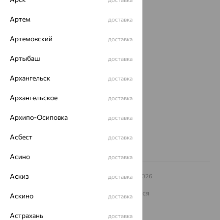
Доставка
Артем
доставка
Покупателям
Артемовский
доставка
О нас
Артыбаш
доставка
Магазины и доставка
г. Липецк
ул. Зегеля, 27/2
Архангельск
доставка
еще 3
Архангельское
доставка
Другие города
8 (800) 250-02-30
Архипо-Осиповка
доставка
Заказать звонок
Асбест
доставка
Асино
доставка
Аскиз
© ООО «Ювелирный дом «Кристалл»,
2009
– 2026
доставка
Архив акций
Архив изделий
Карта сайта
На информационном ресурсе применяются
Аскино
доставка
рекомендательные технологии
ОГРН 1044800168379
Астрахань
доставка