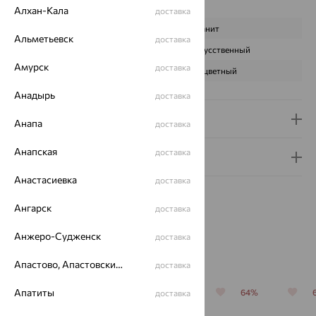
Характеристика вставки:
Алхан-Кала
доставка
ВИД КАМНЯ
Фианит
Альметьевск
доставка
ПРОИСХОЖДЕНИЕ
Искусственный
Амурск
доставка
ЦВЕТ
Бесцветный
Анадырь
доставка
Доставка и оплата
Анапа
доставка
Анапская
доставка
Гарантия и возврат
Анастасиевка
доставка
Ангарск
доставка
Анжеро-Судженск
доставка
Похожие изделия
Апастово, Апастовский район
доставка
Апатиты
64%
64%
64%
64%
доставка