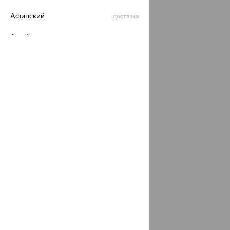
Политика конфеденциальности
Афипский
доставка
Разработка сайта —
CUBA
Ахтубинск
доставка
Ахтырский
доставка
Ачинск
доставка
Ачхой-Мартан
доставка
Аша
доставка
аэропорт Шереметьево
доставка
Бабаево
доставка
Бабаюрт
доставка
Бавлы
доставка
Бавтугай
доставка