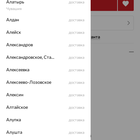
Алатырь
доставка
Купить
Чувашия
Алдан
доставка
4 платежа по 1 996
₽
Алейск
доставка
Нужна помощь консультанта
Александров
доставка
Описание
Александровское, Ставропольский край
доставка
Вид изделия:
коллекционные
Алексеевка
доставка
Вес:
10.17 — 12.24
Металл:
Серебро
Алексеево-Лозовское
доставка
Проба:
925
Страна происхождения:
РОССИЯ
Алексин
доставка
Вставка:
Фианит
Коллекции:
Snake
Алтайское
доставка
Бренд:
Delta
Алупка
доставка
Цвет вставки:
Вес металла:
10.12 — 12.19
Алушта
доставка
Наименование цвета вставки:
Бесцветный