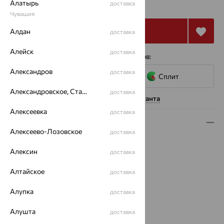
11 583
₽
Алатырь
доставка
32 174
₽
Чувашия
Купить
Алдан
доставка
Алейск
доставка
4 платежа по 2 896
₽
с помощью сервисов:
Александров
доставка
Сплит
Александровское, Ставропольский край
доставка
Нужна помощь консультанта
Алексеевка
доставка
Описание
Алексеево-Лозовское
доставка
Вид изделия:
декоративные
Алексин
доставка
Вес:
12.49
Металл:
Серебро
Алтайское
доставка
Проба:
925
Страна происхождения:
РОССИЯ
Алупка
доставка
Вставка:
Микс полудрагоценных камней
Вид покрытия:
родирование
Алушта
доставка
Бренд:
INTALIA