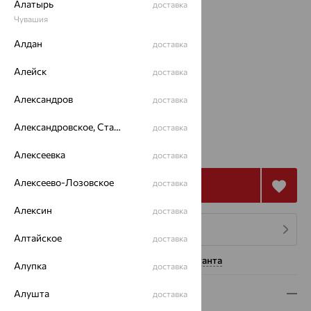
Алатырь
доставка
Чувашия
Алдан
доставка
Размеры:
Алейск
доставка
17
18
Александров
доставка
Александровское, Ставропольский край
доставка
от 2 358
₽
6 551
₽
Алексеевка
доставка
Алексеево-Лозовское
доставка
Купить
Алексин
доставка
4 платежа по 590
₽
Алтайское
доставка
Нужна помощь консультанта
Алупка
доставка
Описание
Алушта
доставка