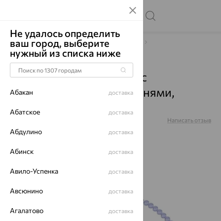
Не удалось определить
ваш город, выберите
Главная
Каталог
Браслеты декоративные
нужный из списка ниже
Микс с полудрагоценными камнями
Браслет, серебро, микс с
полудрагоценными камнями,
Абакан
доставка
92050182
Абатское
доставка
Артикул:
92050182
Написать отзыв
Купили 48 раз
Абдулино
доставка
Абинск
доставка
Авило-Успенка
доставка
64%
Авсюнино
доставка
Агалатово
доставка