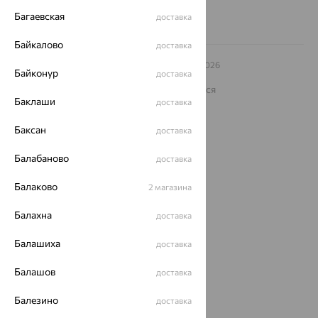
Багаевская
доставка
Байкалово
доставка
© ООО «Ювелирный дом «Кристалл»,
2009
– 2026
Байконур
доставка
Архив акций
Архив изделий
Карта сайта
На информационном ресурсе применяются
рекомендательные технологии
Баклаши
доставка
ОГРН 1044800168379
Баксан
доставка
Политика конфеденциальности
Разработка сайта —
CUBA
Балабаново
доставка
Балаково
2 магазина
Балахна
доставка
Балашиха
доставка
Балашов
доставка
Балезино
доставка