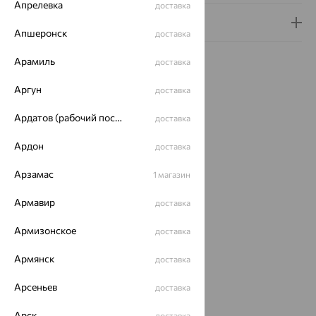
Апрелевка
доставка
Гарантия и возврат
Апшеронск
доставка
Арамиль
доставка
Аргун
доставка
Идеальный комплект
Ардатов (рабочий поселок)
доставка
Ардон
доставка
64%
Арзамас
1 магазин
Армавир
доставка
Армизонское
доставка
Армянск
доставка
Колье,
Арсеньев
доставка
серебро,
микс с
Арск
доставка