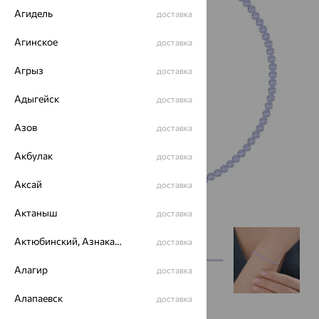
Агидель
доставка
Агинское
доставка
Агрыз
доставка
Адыгейск
доставка
Азов
доставка
Акбулак
доставка
Аксай
доставка
Актаныш
доставка
Актюбинский, Азнакаевский район
доставка
Алагир
доставка
Алапаевск
доставка