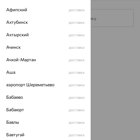
Афипский
доставка
Подписаться на рассылку
Ахтубинск
доставка
Ахтырский
доставка
Каталог
Ачинск
доставка
Акции
Ачхой-Мартан
доставка
Магазины
Аша
доставка
Покупателям
аэропорт Шереметьево
доставка
О нас
Бабаево
Магазины и доставка
г. Липецк
доставка
ул. Зегеля, 27/2
Бабаюрт
доставка
еще 3
Другие города
Бавлы
доставка
8 (800) 250-02-30
Заказать звонок
Бавтугай
доставка