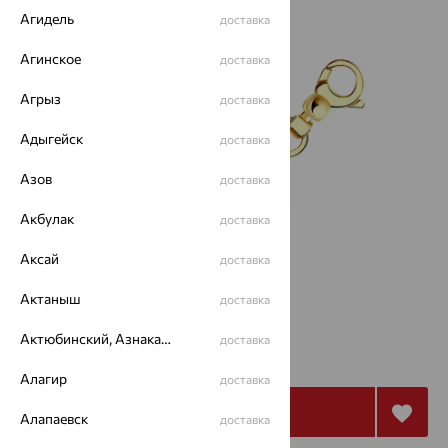
Агидель
доставка
Агинское
доставка
Агрыз
доставка
Адыгейск
доставка
Азов
доставка
Акбулак
доставка
Размеры:
Аксай
доставка
19
Актаныш
доставка
6 470
Актюбинский, Азнакаевский район
доставка
₽
17 971
₽
Алагир
доставка
Купить
Алапаевск
доставка