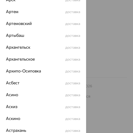
О нас
Артем
доставка
Магазины и доставка
г. Липецк
Артемовский
доставка
ул. Зегеля, 27/2
еще 3
Артыбаш
доставка
Другие города
8 (800) 250-02-30
Архангельск
доставка
Заказать звонок
Архангельское
доставка
Архипо-Осиповка
доставка
Асбест
доставка
© ООО «Ювелирный дом «Кристалл»,
2009
– 2026
Архив акций
Архив изделий
Карта сайта
Асино
доставка
На информационном ресурсе применяются
рекомендательные технологии
Аскиз
доставка
ОГРН 1044800168379
Политика конфеденциальности
Аскино
доставка
Разработка сайта —
CUBA
Астрахань
доставка