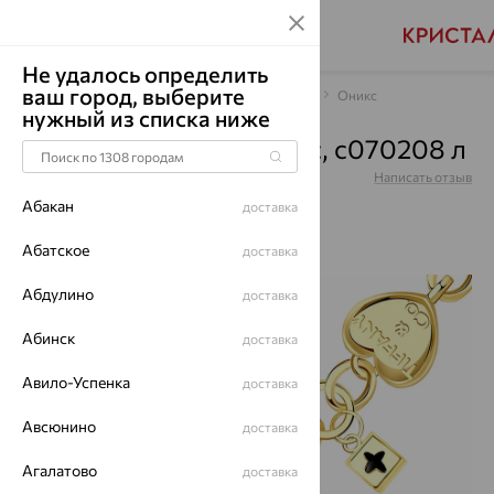
Не удалось определить
ваш город, выберите
Главная
Каталог
Браслеты декоративные
Оникс
нужный из списка ниже
Браслет, серебро, оникс, с070208 л
Артикул:
с070208 л
Написать отзыв
Абакан
доставка
Абатское
доставка
Абдулино
64%
доставка
Абинск
доставка
Авило-Успенка
доставка
Авсюнино
доставка
Агалатово
доставка