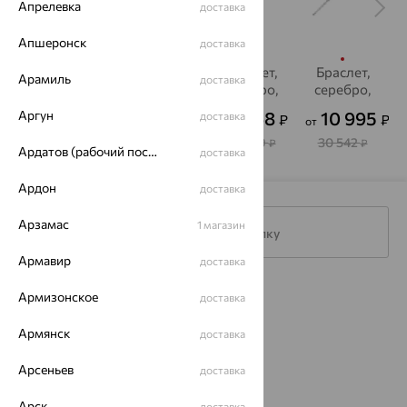
Апрелевка
доставка
Апшеронск
доставка
Браслет,
Браслет,
Браслет,
Браслет,
Арамиль
доставка
серебро,
серебро,
серебро,
серебро,
оникс
оникс
оникс
оникс
30 024
10 739
9 968
10 995
Аргун
доставка
₽
₽
₽
₽
от
от
от
83 399
29 831
27 689
30 542
₽
₽
₽
₽
Ардатов (рабочий поселок)
доставка
Ардон
доставка
Арзамас
1 магазин
Подписаться на рассылку
Армавир
доставка
Каталог
Армизонское
доставка
Акции
Армянск
доставка
Доставка
Арсеньев
доставка
Покупателям
Арск
доставка