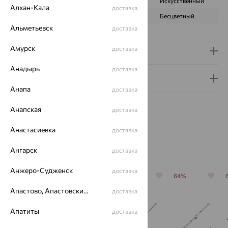
ПРОИСХОЖДЕНИЕ
Натуральный
Искусственный
Алхан-Кала
доставка
ЦВЕТ
Черный
Бесцветный
Альметьевск
доставка
Амурск
доставка
Доставка и оплата
Анадырь
доставка
Гарантия и возврат
Анапа
доставка
Анапская
доставка
Анастасиевка
доставка
Похожие изделия
Ангарск
доставка
Анжеро-Судженск
доставка
64%
64%
64%
64%
Апастово, Апастовский район
доставка
Апатиты
доставка