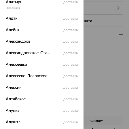
Алатырь
доставка
4 платежа по 1 618
₽
Чувашия
Алдан
доставка
Нужна помощь консультанта
Алейск
доставка
Описание
Александров
доставка
Вид изделия:
коллекционные
Вес:
8.32
Александровское, Ставропольский край
доставка
Металл:
Серебро
Алексеевка
доставка
Проба:
925
Страна происхождения:
РОССИЯ
Алексеево-Лозовское
доставка
Вставка:
Оникс
Коллекции:
New Silver
Алексин
доставка
Цвет вставки:
Вес металла:
7.86
Алтайское
доставка
Наименование цвета вставки:
Черный
Алупка
доставка
Характеристика вставки:
ВИД КАМНЯ
Оникс
Фианит
Алушта
доставка