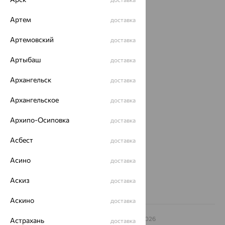
Каталог
Артем
доставка
Акции
Артемовский
доставка
Магазины
Артыбаш
доставка
Покупателям
Архангельск
доставка
О нас
Архангельское
доставка
Магазины и доставка
г. Липецк
ул. Зегеля, 27/2
Архипо-Осиповка
доставка
еще 3
Асбест
доставка
Другие города
8 (800) 250-02-30
Асино
доставка
Заказать звонок
Аскиз
доставка
Аскино
доставка
© ООО «Ювелирный дом «Кристалл»,
2009
– 2026
Астрахань
доставка