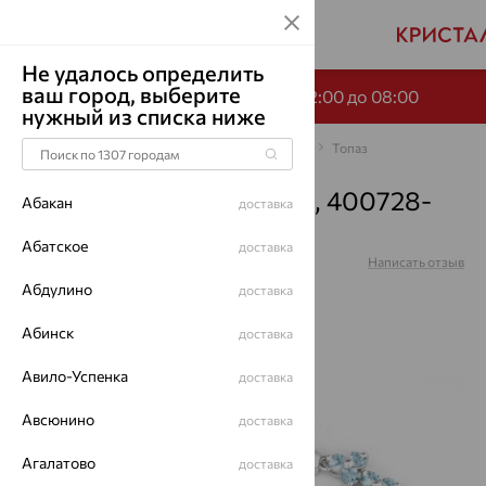
Не удалось определить
ваш город, выберите
-65% по промокоду НОЧЬ с 22:00 до 08:00
нужный из списка ниже
Главная
Каталог
Браслеты декоративные
Топаз
Браслет, серебро, топаз, 400728-
Абакан
доставка
002-0019
Абатское
доставка
Артикул:
400728-002-0019
Написать отзыв
Абдулино
доставка
Абинск
доставка
Авило-Успенка
доставка
64%
Авсюнино
доставка
Агалатово
доставка