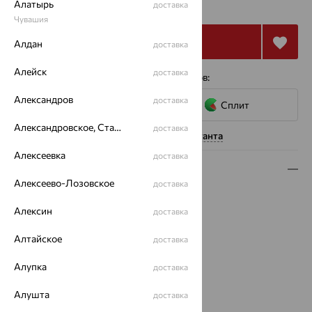
₽
Алатырь
29 326
доставка
₽
Чувашия
Купить
Алдан
доставка
Алейск
доставка
4 платежа по 2 639
₽
с помощью сервисов:
Александров
доставка
Сплит
Александровское, Ставропольский край
доставка
Нужна помощь консультанта
Алексеевка
доставка
Описание
Алексеево-Лозовское
доставка
Вид изделия:
декоративные
Алексин
Вес:
13.33
доставка
Металл:
Серебро
Алтайское
доставка
Проба:
925
Страна происхождения:
РОССИЯ
Алупка
доставка
Вставка:
Топаз
Вид покрытия:
родирование
Алушта
доставка
Бренд:
INTALIA