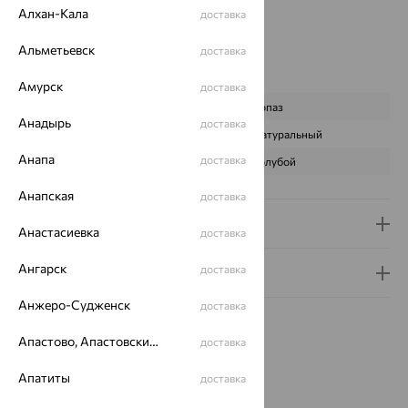
Алхан-Кала
Цвет вставки:
доставка
Вес металла:
11.45
Альметьевск
доставка
Наименование цвета вставки:
Голубой
Характеристика вставки:
Амурск
доставка
ВИД КАМНЯ
Топаз
Анадырь
доставка
ПРОИСХОЖДЕНИЕ
Натуральный
Анапа
доставка
ЦВЕТ
Голубой
Анапская
доставка
Доставка и оплата
Анастасиевка
доставка
Ангарск
доставка
Гарантия и возврат
Анжеро-Судженск
доставка
Апастово, Апастовский район
доставка
Апатиты
доставка
Похожие изделия