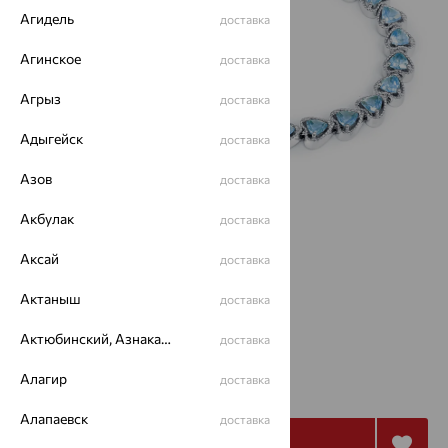
Агидель
доставка
Агинское
доставка
Агрыз
доставка
Адыгейск
доставка
Азов
доставка
Акбулак
доставка
Аксай
доставка
Размеры:
Актаныш
доставка
21
Актюбинский, Азнакаевский район
доставка
от 9 913
Алагир
доставка
₽
27 537
₽
Алапаевск
доставка
Купить