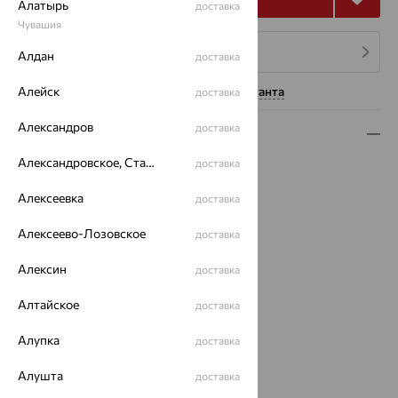
Алатырь
доставка
Чувашия
4 платежа по 2 478
₽
Алдан
доставка
Алейск
Нужна помощь консультанта
доставка
Александров
доставка
Описание
Александровское, Ставропольский край
доставка
Вид изделия:
декоративные
Вес:
10.69 — 11.09
Алексеевка
доставка
Металл:
Серебро
Проба:
925
Алексеево-Лозовское
доставка
Страна происхождения:
РОССИЯ
Алексин
Вставка:
Топаз
доставка
Вид покрытия:
родирование
Алтайское
доставка
Бренд:
INTALIA
Цвет вставки:
Алупка
доставка
Вес металла:
9.61 — 10.01
Наименование цвета вставки:
Голубой
Алушта
доставка
Характеристика вставки: