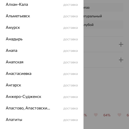
Алхан-Кала
доставка
ВИД КАМНЯ
Топаз
Альметьевск
ПРОИСХОЖДЕНИЕ
доставка
Натуральный
ЦВЕТ
Голубой
Амурск
доставка
Анадырь
доставка
Доставка и оплата
Анапа
доставка
Гарантия и возврат
Анапская
доставка
Анастасиевка
доставка
Ангарск
доставка
Анжеро-Судженск
доставка
Похожие изделия
Апастово, Апастовский район
доставка
64%
64%
64%
64%
64%
Апатиты
доставка