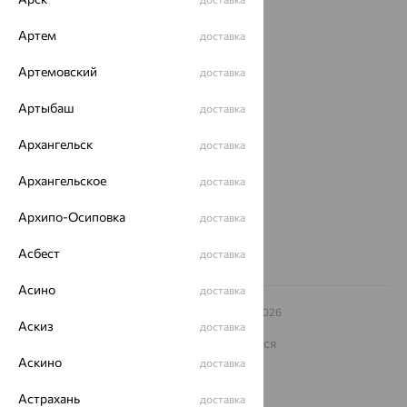
Магазины
Артем
доставка
Покупателям
Артемовский
О нас
доставка
Магазины и доставка
г. Липецк
Артыбаш
доставка
ул. Зегеля, 27/2
еще 3
Архангельск
доставка
Другие города
Архангельское
доставка
8 (800) 250-02-30
Заказать звонок
Архипо-Осиповка
доставка
Асбест
доставка
Асино
доставка
© ООО «Ювелирный дом «Кристалл»,
2009
– 2026
Аскиз
Архив акций
Архив изделий
Карта сайта
доставка
На информационном ресурсе применяются
рекомендательные технологии
Аскино
доставка
ОГРН 1044800168379
Астрахань
Политика конфеденциальности
доставка