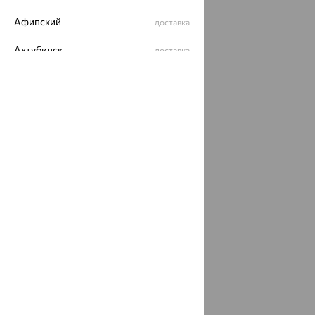
Разработка сайта —
CUBA
Афипский
доставка
Ахтубинск
доставка
Ахтырский
доставка
Ачинск
доставка
Ачхой-Мартан
доставка
Аша
доставка
аэропорт Шереметьево
доставка
Бабаево
доставка
Бабаюрт
доставка
Бавлы
доставка
Бавтугай
доставка