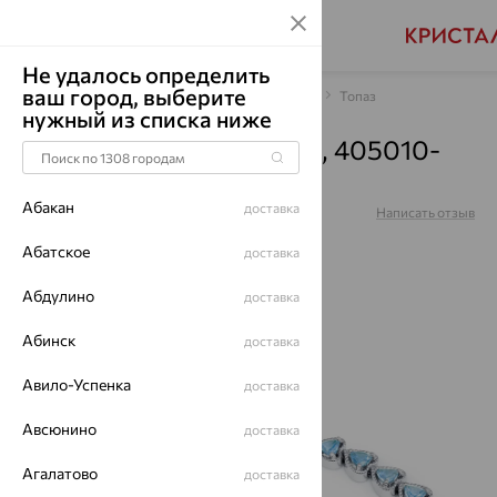
Не удалось определить
ваш город, выберите
Главная
Каталог
Браслеты декоративные
Топаз
нужный из списка ниже
Браслет, серебро, топаз, 405010-
002-0019
Абакан
доставка
Артикул:
405010-002-0019
Написать отзыв
Абатское
доставка
Абдулино
доставка
64%
Абинск
доставка
Авило-Успенка
доставка
Авсюнино
доставка
Агалатово
доставка