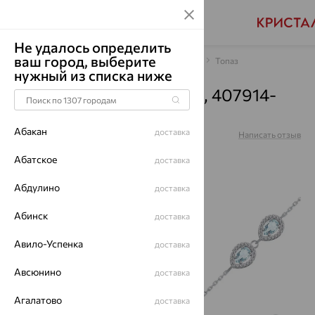
Не удалось определить
ваш город, выберите
Главная
Каталог
Браслеты декоративные
Топаз
нужный из списка ниже
Браслет, серебро, топаз, 407914-
002-0019
Абакан
доставка
Артикул:
407914-002-0019
Написать отзыв
Абатское
доставка
Абдулино
доставка
64%
Абинск
доставка
Авило-Успенка
доставка
Авсюнино
доставка
Агалатово
доставка