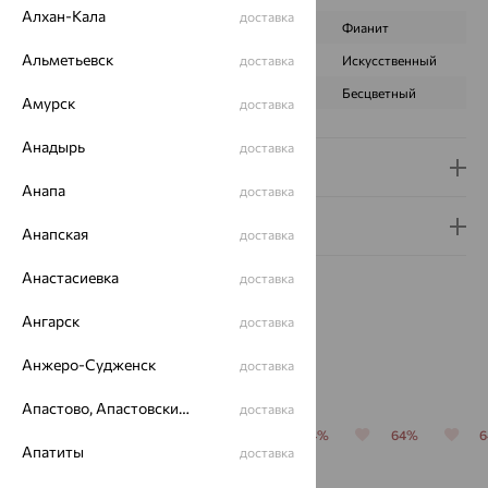
Алхан-Кала
доставка
ВИД КАМНЯ
Топаз
Фианит
Альметьевск
ПРОИСХОЖДЕНИЕ
Натуральный
доставка
Искусственный
ЦВЕТ
Голубой
Бесцветный
Амурск
доставка
Анадырь
доставка
Доставка и оплата
Анапа
доставка
Гарантия и возврат
Анапская
доставка
Анастасиевка
доставка
Ангарск
доставка
Анжеро-Судженск
доставка
Похожие изделия
Апастово, Апастовский район
доставка
64%
64%
64%
64%
64%
Апатиты
доставка