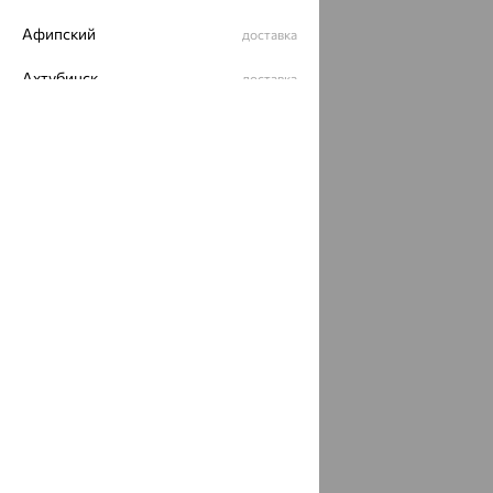
Разработка сайта —
CUBA
Афипский
доставка
Ахтубинск
доставка
Ахтырский
доставка
Ачинск
доставка
Ачхой-Мартан
доставка
Аша
доставка
аэропорт Шереметьево
доставка
Бабаево
доставка
Бабаюрт
доставка
Бавлы
доставка
Бавтугай
доставка