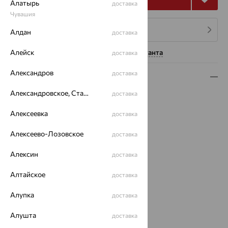
Алатырь
доставка
Чувашия
4 платежа по 1 374
₽
Алдан
доставка
Алейск
Нужна помощь консультанта
доставка
Александров
доставка
Описание
Александровское, Ставропольский край
доставка
Вид изделия:
декоративные
Вес:
5.45
Алексеевка
доставка
Металл:
Серебро
Проба:
925
Алексеево-Лозовское
доставка
Страна происхождения:
РОССИЯ
Алексин
Вставка:
Топаз
доставка
Вид покрытия:
родирование
Алтайское
доставка
Бренд:
INTALIA
Цвет вставки:
Алупка
доставка
Вес металла:
4.46
Наименование цвета вставки:
Голубой
Алушта
доставка
Характеристика вставки: