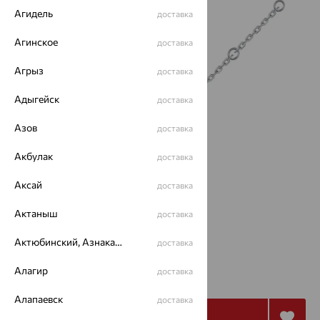
Агидель
доставка
Агинское
доставка
Агрыз
доставка
Адыгейск
доставка
Азов
доставка
Акбулак
доставка
Аксай
доставка
Размеры:
Актаныш
доставка
21
Актюбинский, Азнакаевский район
доставка
5 494
Алагир
доставка
₽
15 260
₽
Алапаевск
доставка
Купить