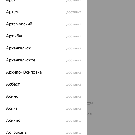
Магазины
Артем
доставка
Покупателям
Артемовский
О нас
доставка
Магазины и доставка
г. Липецк
Артыбаш
доставка
ул. Зегеля, 27/2
еще 3
Архангельск
доставка
Другие города
Архангельское
доставка
8 (800) 250-02-30
Заказать звонок
Архипо-Осиповка
доставка
Асбест
доставка
Асино
доставка
© ООО «Ювелирный дом «Кристалл»,
2009
– 2026
Аскиз
Архив акций
Архив изделий
Карта сайта
доставка
На информационном ресурсе применяются
рекомендательные технологии
Аскино
доставка
ОГРН 1044800168379
Астрахань
Политика конфеденциальности
доставка