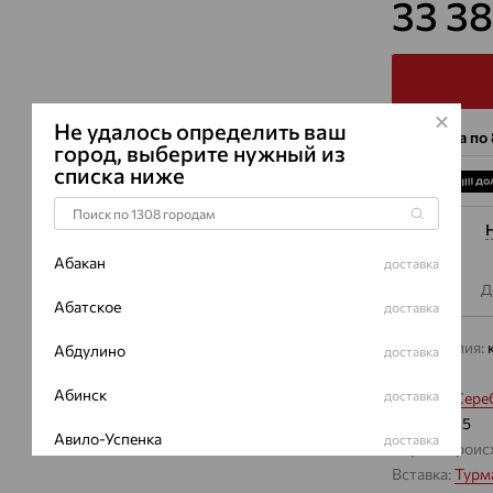
33 3
Не удалось определить ваш
4 платежа по
город, выберите нужный из
списка ниже
Абакан
доставка
Описание
Д
Абатское
доставка
Вид изделия:
Абдулино
доставка
Вес:
9.84
Абинск
доставка
Металл:
Сере
Проба:
925
Авило-Успенка
доставка
Страна проис
Вставка:
Турм
Авсюнино
доставка