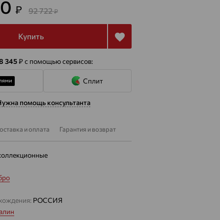
80
₽
92 722
₽
Купить
 8 345
₽
с помощью сервисов:
Сплит
Нужна помощь консультанта
оставка и оплата
Гарантия и возврат
коллекционные
бро
хождения:
РОССИЯ
алин