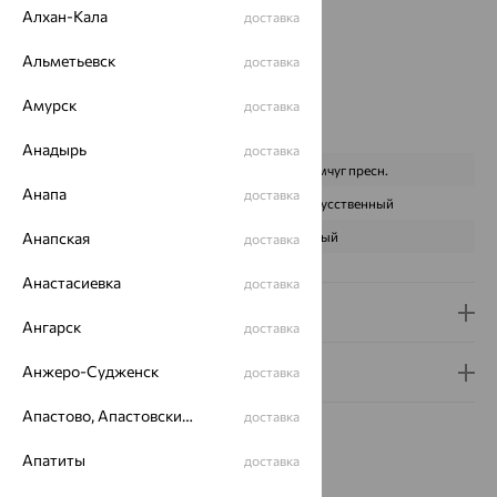
Бренд:
SOKOLOV
Алхан-Кала
доставка
Цвет вставки:
Вес металла:
3.06 — 3.21
Альметьевск
доставка
Новинка:
Да
Амурск
доставка
Наименование цвета вставки:
Белый
Характеристика вставки:
Анадырь
доставка
ВИД КАМНЯ
Жемчуг пресн.
Анапа
доставка
ПРОИСХОЖДЕНИЕ
Искусственный
Анапская
ЦВЕТ
Белый
доставка
Анастасиевка
доставка
Доставка и оплата
Ангарск
доставка
Анжеро-Судженск
Гарантия и возврат
доставка
Апастово, Апастовский район
доставка
Апатиты
доставка