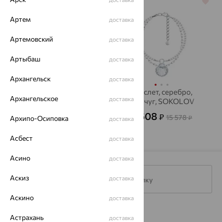
64%
64%
Артем
доставка
Артемовский
доставка
Артыбаш
доставка
Архангельск
доставка
Браслет, серебро,
Браслет, серебро,
Архангельское
доставка
жемчуг, SOKOLOV
жемчуг, SOKOLOV
3 397
5 608
₽
₽
9 437
15 578
Архипо-Осиповка
от
₽
₽
доставка
Асбест
доставка
Асино
доставка
Аскиз
доставка
Подписаться на рассылку
Аскино
доставка
Каталог
Астрахань
доставка