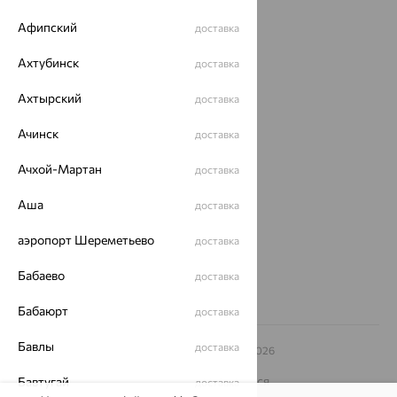
Акции
Афипский
доставка
Доставка
Ахтубинск
доставка
Покупателям
Ахтырский
доставка
О нас
Ачинск
доставка
Магазины и доставка
г. Липецк
Ачхой-Мартан
ул. Зегеля, 27/2
доставка
еще 3
Аша
доставка
Другие города
8 (800) 250-02-30
аэропорт Шереметьево
доставка
Заказать звонок
Бабаево
доставка
Бабаюрт
доставка
Бавлы
доставка
© ООО «Ювелирный дом «Кристалл»,
2009
– 2026
Архив акций
Архив изделий
Карта сайта
На информационном ресурсе применяются
Бавтугай
доставка
рекомендательные технологии