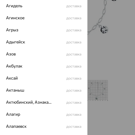
Агидель
доставка
Агинское
доставка
Агрыз
доставка
Адыгейск
доставка
Азов
доставка
Акбулак
доставка
Аксай
доставка
Актаныш
доставка
Актюбинский, Азнакаевский район
доставка
Алагир
доставка
Размеры:
Алапаевск
17
18
доставка