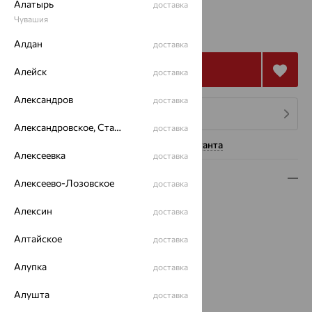
Алатырь
доставка
от 4 402
Чувашия
₽
12 227
₽
Алдан
доставка
Купить
Алейск
доставка
Александров
доставка
4 платежа по 1 101
₽
Александровское, Ставропольский край
доставка
Нужна помощь консультанта
Алексеевка
доставка
Описание
Алексеево-Лозовское
доставка
Вид изделия:
коллекционные
Алексин
доставка
Вес:
3.73 — 3.88
Металл:
Серебро
Алтайское
доставка
Проба:
925
Алупка
доставка
Страна происхождения:
РОССИЯ
Вставка:
Жемчуг
Алушта
доставка
Коллекции:
EXPRESS YOURSELF