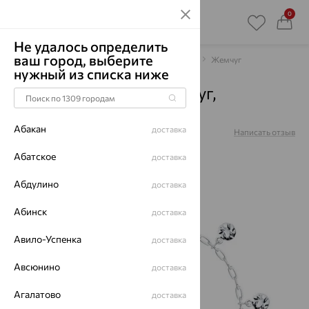
0
Не удалось определить
ваш город, выберите
Главная
Каталог
Браслеты декоративные
Жемчуг
нужный из списка ниже
Браслет, серебро, жемчуг,
92050197
Абакан
доставка
Артикул:
92050197
Написать отзыв
Абатское
доставка
Абдулино
доставка
64%
Абинск
доставка
Авило-Успенка
доставка
Авсюнино
доставка
Агалатово
доставка