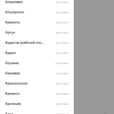
Апрелевка
доставка
Идеальный комплект
Апшеронск
доставка
64%
Арамиль
доставка
Аргун
доставка
Ардатов (рабочий поселок)
доставка
Ардон
доставка
Арзамас
1 магазин
Колье, серебро,
жемчуг, SOKOLOV
Армавир
доставка
5 417
₽
15 046
от
₽
Армизонское
доставка
Армянск
доставка
Похожие изделия
Арсеньев
доставка
Арск
доставка