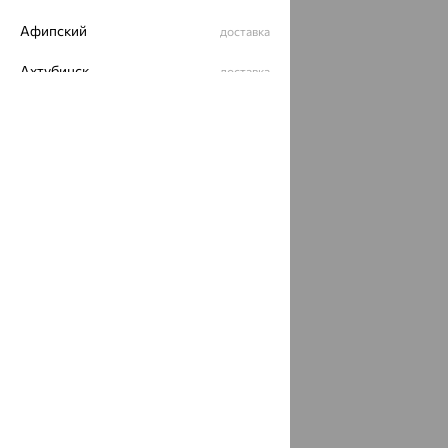
Афипский
доставка
Ахтубинск
доставка
Ахтырский
доставка
Ачинск
доставка
Ачхой-Мартан
доставка
Аша
доставка
аэропорт Шереметьево
доставка
Бабаево
доставка
Бабаюрт
доставка
Бавлы
доставка
Бавтугай
доставка