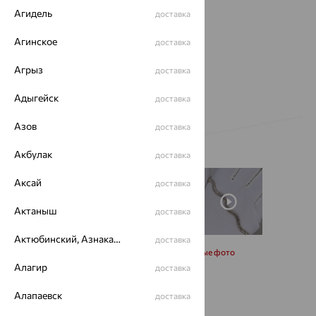
Агидель
доставка
Агинское
доставка
Агрыз
доставка
Адыгейск
доставка
Азов
доставка
Акбулак
доставка
Аксай
доставка
Актаныш
доставка
Актюбинский, Азнакаевский район
доставка
Запросить дополнительные фото
Алагир
доставка
Размеры:
Алапаевск
доставка
19