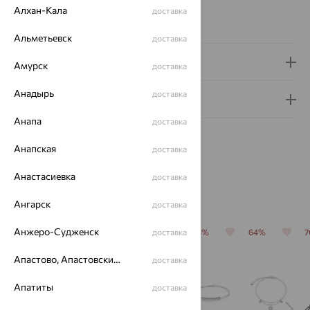
Виды дизайна браслетов:
Глидерные
Алхан-Кала
доставка
Вес металла:
5.5 — 5.52
Альметьевск
доставка
Доставка и оплата
Амурск
доставка
Анадырь
доставка
Гарантия и возврат
Анапа
доставка
Анапская
доставка
Анастасиевка
доставка
Похожие изделия
Ангарск
доставка
Анжеро-Судженск
64%
64%
64%
доставка
64%
64%
Апастово, Апастовский район
доставка
Апатиты
доставка