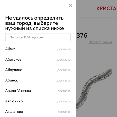
Не удалось определить
ваш город, выберите
Главная
Каталог
Браслеты декоративные
нужный из списка ниже
Браслет, золото, 01Б720376
Артикул:
01Б720376
Написать отзыв
Абакан
доставка
Абатское
доставка
Абдулино
доставка
64%
Абинск
доставка
Авило-Успенка
доставка
Авсюнино
доставка
Агалатово
доставка