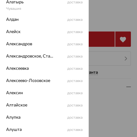
Алатырь
доставка
Чувашия
от 53 440
Алдан
доставка
₽
148 445
₽
Алейск
доставка
Купить
Александров
доставка
Александровское, Ставропольский край
доставка
4 платежа по 13 360
₽
Алексеевка
доставка
Нужна помощь консультанта
Алексеево-Лозовское
доставка
Описание
Алексин
доставка
Вид изделия:
декоративные
Алтайское
Вес:
5.5 — 5.52
доставка
Металл:
Золото
Алупка
доставка
Цвет металла:
Белый
Проба:
585
Алушта
доставка
Страна происхождения:
РОССИЯ