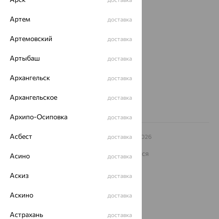
О нас
Артем
доставка
Магазины и доставка
г. Липецк
ул. Зегеля, 27/2
Артемовский
доставка
еще 3
Артыбаш
доставка
Другие города
8 (800) 250-02-30
Архангельск
доставка
Заказать звонок
Архангельское
доставка
Архипо-Осиповка
доставка
Асбест
© ООО «Ювелирный дом «Кристалл»,
доставка
2009
– 2026
Архив акций
Архив изделий
Карта сайта
На информационном ресурсе применяются
Асино
доставка
рекомендательные технологии
Аскиз
ОГРН 1044800168379
доставка
Политика конфеденциальности
Аскино
доставка
Разработка сайта —
CUBA
Астрахань
доставка