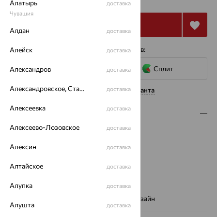
₽
Алатырь
доставка
Чувашия
Купить
Алдан
доставка
4 платежа по 7 652
₽
с помощью сервисов:
Алейск
доставка
Сплит
Александров
доставка
Александровское, Ставропольский край
доставка
Нужна помощь консультанта
Алексеевка
доставка
Описание
Алексеево-Лозовское
доставка
Вид изделия:
декоративные
Вес:
3.15 — 3.3
Алексин
доставка
Металл:
Золото
Цвет металла:
Белый
Алтайское
доставка
Проба:
585
Алупка
доставка
Страна происхождения:
РОССИЯ
Виды дизайна браслетов:
Европейский дизайн
Алушта
доставка