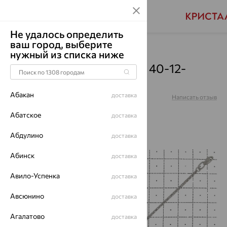
Не удалось определить
ваш город, выберите
Главная
Каталог
Браслеты декоративные
нужный из списка ниже
Браслет, золото, белый, 40-12-
0000-80760
Абакан
доставка
Артикул:
40-12-0000-80760
Написать отзыв
Купили 92 раз
Абатское
доставка
Абдулино
доставка
Абинск
доставка
64%
Авило-Успенка
доставка
Авсюнино
доставка
Агалатово
доставка