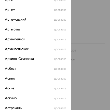
ул. Зегеля, 27/2
еще 3
Артем
доставка
Другие города
8 (800) 250-02-30
Артемовский
доставка
Заказать звонок
Артыбаш
доставка
Архангельск
доставка
Архангельское
доставка
© ООО «Ювелирный дом «Кристалл»,
2009
– 2026
Архив акций
Архив изделий
Карта сайта
Архипо-Осиповка
На информационном ресурсе применяются
доставка
рекомендательные технологии
Асбест
доставка
ОГРН 1044800168379
Политика конфеденциальности
Асино
доставка
Разработка сайта —
CUBA
Аскиз
доставка
Аскино
доставка
Астрахань
доставка