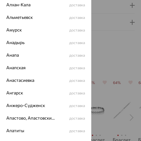
Алхан-Кала
Доставка и оплата
доставка
Альметьевск
доставка
Гарантия и возврат
Амурск
доставка
Анадырь
доставка
Анапа
доставка
Похожие изделия
Анапская
доставка
Анастасиевка
доставка
64%
64%
64%
64%
64%
Ангарск
доставка
Анжеро-Судженск
доставка
Апастово, Апастовский район
доставка
Апатиты
доставка
браслет,
Браслет,
Браслет,
Браслет,
Браслет,
Б