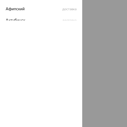
Афипский
доставка
Ахтубинск
доставка
Ахтырский
доставка
Ачинск
доставка
Ачхой-Мартан
доставка
Аша
доставка
аэропорт Шереметьево
доставка
Бабаево
доставка
Бабаюрт
доставка
Бавлы
доставка
Бавтугай
доставка