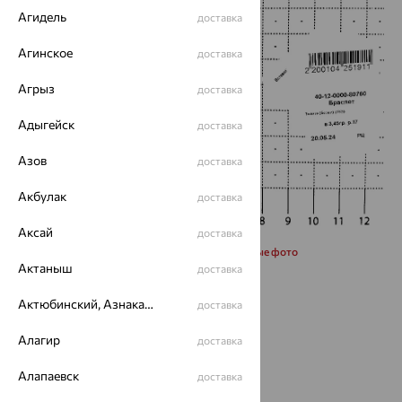
Агидель
доставка
Агинское
доставка
Агрыз
доставка
Адыгейск
доставка
Азов
доставка
Акбулак
доставка
Аксай
доставка
Запросить дополнительные фото
Актаныш
доставка
Размеры:
Актюбинский, Азнакаевский район
доставка
17
Алагир
доставка
Алапаевск
доставка
от 30 607
₽
85 019