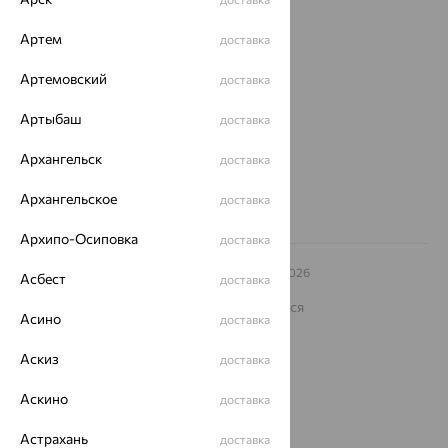
О нас
Артем
доставка
Магазины и доставка
г. Липецк
ул. Зегеля, 27/2
Артемовский
доставка
еще 3
Артыбаш
Другие города
доставка
8 (800) 250-02-30
Архангельск
Заказать звонок
доставка
Архангельское
доставка
Архипо-Осиповка
доставка
© ООО «Ювелирный дом «Кристалл»,
2009
– 2026
Асбест
доставка
Архив акций
Архив изделий
Карта сайта
На информационном ресурсе применяются
Асино
рекомендательные технологии
доставка
ОГРН 1044800168379
Аскиз
доставка
Политика конфеденциальности
Аскино
Разработка сайта —
CUBA
доставка
Астрахань
доставка