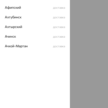
Афипский
доставка
Ахтубинск
доставка
Ахтырский
доставка
Ачинск
доставка
Ачхой-Мартан
доставка
Аша
доставка
аэропорт Шереметьево
доставка
Бабаево
доставка
Бабаюрт
доставка
Бавлы
доставка
Бавтугай
доставка