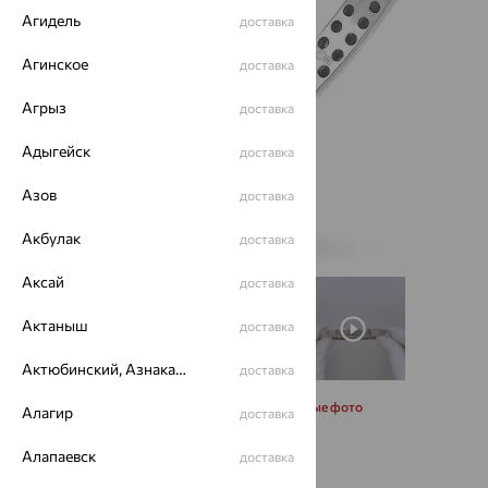
Агидель
доставка
Агинское
доставка
Агрыз
доставка
Адыгейск
доставка
Азов
доставка
Акбулак
доставка
Аксай
доставка
Актаныш
доставка
Актюбинский, Азнакаевский район
доставка
Запросить дополнительные фото
Алагир
доставка
Алапаевск
доставка
Размеры: