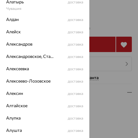
Алатырь
доставка
17
18
19
Чувашия
Алдан
доставка
от 150 747
₽
418 743
₽
Алейск
доставка
Александров
Купить
доставка
Александровское, Ставропольский край
доставка
4 платежа по 37 687
₽
Алексеевка
доставка
Нужна помощь консультанта
Алексеево-Лозовское
доставка
Описание
Алексин
доставка
Вид изделия:
жесткие
Алтайское
доставка
Вес:
13.41 — 15.8
Алупка
Металл:
Золото
доставка
Цвет металла:
Белый
Алушта
доставка
Проба:
585