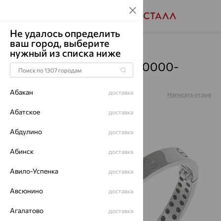
Не удалось определить
ваш город, выберите
Главная
Каталог
Браслеты декоративные
нужный из списка ниже
Браслет, золото, 46-1Д-0000-
29655
Абакан
доставка
Артикул:
46-1Д-0000-29655
Написать отзыв
Абатское
доставка
Абдулино
доставка
64%
Абинск
доставка
Авило-Успенка
доставка
Авсюнино
доставка
Агалатово
доставка