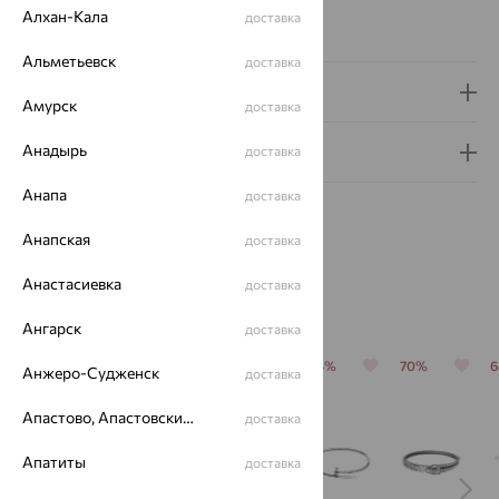
Страна происхождения:
РОССИЯ
Алхан-Кала
доставка
Вес металла:
13.41 — 15.8
Альметьевск
доставка
Доставка и оплата
Амурск
доставка
Анадырь
Гарантия и возврат
доставка
Анапа
доставка
Анапская
доставка
Анастасиевка
доставка
Похожие изделия
Ангарск
доставка
64%
64%
70%
64%
70%
Анжеро-Судженск
доставка
Апастово, Апастовский район
доставка
Апатиты
доставка