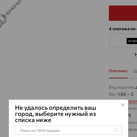
4 платежа по
Описание
Д
Вид изделия:
Вес:
1.93 — 2
Металл:
Золо
Не удалось определить ваш
Цвет металла
город, выберите нужный из
Проба:
585
списка ниже
Страна проис
Виды дизайна