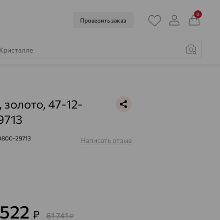
0
Проверить заказ
 золото, 47-12-
9713
0800-29713
Написать отзыв
 522
₽
61 741
₽