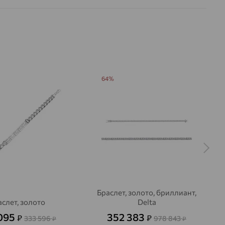
64%
Браслет, золото, бриллиант,
аслет, золото
Delta
 095
352 383
₽
₽
333 596
978 843
₽
₽