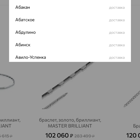
Абакан
доставка
Абатское
доставка
Абдулино
доставка
Абинск
доставка
64%
64%
Авило-Успенка
доставка
Авсюнино
доставка
Агалатово
доставка
Агидель
доставка
Агинское
доставка
Агрыз
риллиант,
браслет, золото, бриллиант,
доставка
LIANT
MASTER BRILLIANT
Бр
Адыгейск
доставка
102 060
120
₽
6 615
283 499
₽
₽