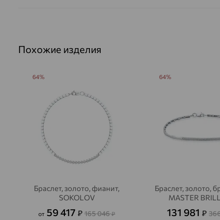
Похожие изделия
64%
64%
Браслет, золото, фианит,
Браслет, золото, б
SOKOLOV
MASTER BRIL
59 417
131 981
₽
₽
165 046
36
от
₽