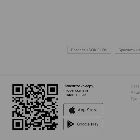
Браслеты SOKOLOV
Браслеты из
Наведите камеру,
Ката
чтобы скачать
Акц
приложение.
Дост