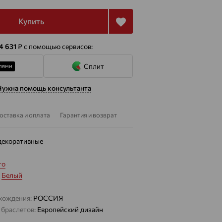
Купить
 4 631
₽
с помощью сервисов:
Сплит
Нужна помощь консультанта
оставка и оплата
Гарантия и возврат
декоративные
то
:
Белый
хождения:
РОССИЯ
 браслетов:
Европейский дизайн