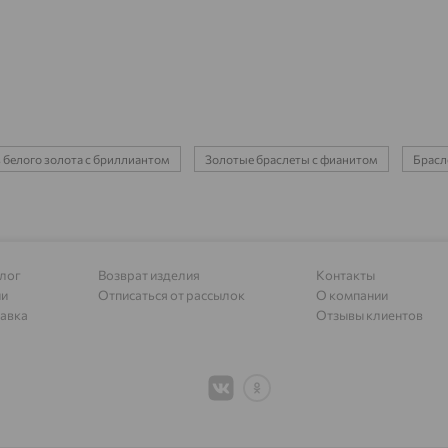
Азов
доставка
Акбулак
доставка
Аксай
доставка
Актаныш
доставка
 белого золота с бриллиантом
Золотые браслеты с фианитом
Брасле
Актюбинский, Азнакаевский район
доставка
Алагир
доставка
Алапаевск
доставка
лог
Возврат изделия
Контакты
Алатырь
доставка
ии
Отписаться от рассылок
О компании
Чувашия
авка
Отзывы клиентов
Алдан
доставка
Алейск
доставка
Александров
доставка