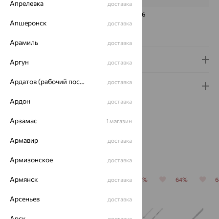
Апрелевка
доставка
ЧИСТОТА
3/6
Апшеронск
доставка
Сертификаты на камни
Арамиль
доставка
Доставка и оплата
Аргун
доставка
Ардатов (рабочий поселок)
доставка
Гарантия и возврат
Ардон
доставка
Арзамас
1 магазин
Армавир
доставка
Похожие изделия
Армизонское
доставка
Армянск
64%
64%
64%
доставка
64%
64%
Арсеньев
доставка
Арск
доставка