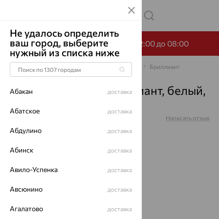
Не удалось определить
ваш город, выберите
-65% по промокоду НОЧЬ с 22:00 до 08:00
нужный из списка ниже
Главная
Каталог
Браслеты декоративные
Бриллиант
Браслет, золото, бриллиант, белый,
Абакан
доставка
06-0017
Абатское
доставка
Артикул:
06-0017
Написать отзыв
Абдулино
доставка
Абинск
доставка
Авило-Успенка
64%
доставка
Авсюнино
доставка
Агалатово
доставка