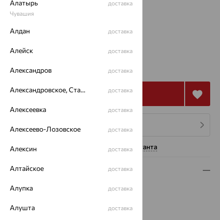
Алатырь
доставка
Размеры:
Чувашия
Алдан
17
доставка
Алейск
доставка
151 632
₽
421 200
₽
Александров
доставка
Александровское, Ставропольский край
доставка
Купить
Алексеевка
доставка
4 платежа по 37 908
₽
Алексеево-Лозовское
доставка
Нужна помощь консультанта
Алексин
доставка
Алтайское
доставка
Описание
Алупка
Вид изделия:
декоративные
доставка
Вес:
7.2
Алушта
доставка
Металл:
Золото