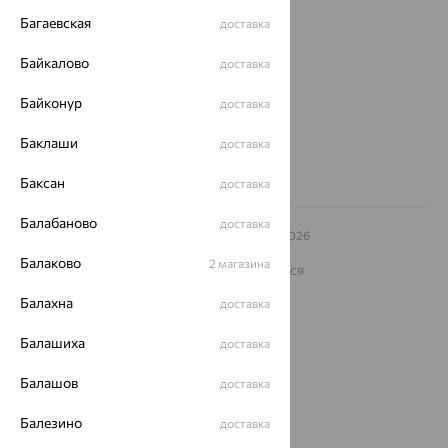
Магазины и доставка
г. Липецк
Багаевская
доставка
ул. Зегеля, 27/2
еще 3
Байкалово
доставка
Другие города
Байконур
8 (800) 250-02-30
доставка
Заказать звонок
Баклаши
доставка
Баксан
доставка
Балабаново
доставка
© ООО «Ювелирный дом «Кристалл»,
2009
– 2026
Архив акций
Архив изделий
Карта сайта
Балаково
2 магазина
На информационном ресурсе применяются
рекомендательные технологии
Балахна
доставка
ОГРН 1044800168379
Политика конфеденциальности
Балашиха
доставка
Разработка сайта —
CUBA
Балашов
доставка
Балезино
доставка