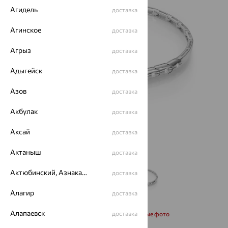
Агидель
доставка
Агинское
доставка
Агрыз
доставка
Адыгейск
доставка
Азов
доставка
Акбулак
доставка
Аксай
доставка
Актаныш
доставка
Актюбинский, Азнакаевский район
доставка
Алагир
доставка
Алапаевск
доставка
Запросить дополнительные фото