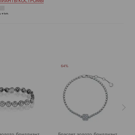
ЛИАНТЫ КОСТРОМЫ
9.139
 цвета вставки:
Бесцветный
а вставки:
Я
Бриллиант
ДЕНИЕ
Натуральный
Бесцветный
0,254
64%
ВО
17
РАНКИ
Круглая
57
3/6
на камни
 золото, бриллиант,
Браслет, золото, бриллиант,