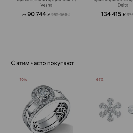
Vesna
Delta
90 744
134 415
₽
₽
252 066
37
от
₽
С этим часто покупают
70%
64%