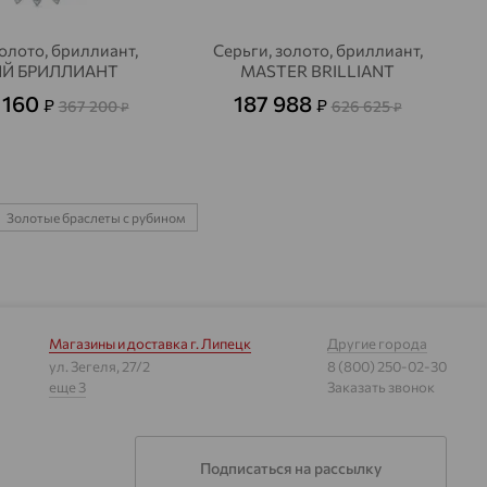
золото, бриллиант,
Серьги, золото, бриллиант,
Й БРИЛЛИАНТ
MASTER BRILLIANT
 160
187 988
₽
₽
367 200
626 625
₽
₽
Золотые браслеты с рубином
Магазины и доставка
г. Липецк
Другие города
ул. Зегеля, 27/2
8 (800) 250-02-30
еще 3
Заказать звонок
Подписаться на рассылку