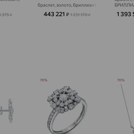
браслет, золото, бриллиант
БРИЛЛИ
Авсюнино
доставка
443 221
1 393
₽
3 375
1 231 170
₽
₽
Агалатово
доставка
Агидель
доставка
Агинское
доставка
Агрыз
доставка
Адыгейск
доставка
Азов
доставка
70%
70%
Акбулак
доставка
Аксай
доставка
Актаныш
доставка
Актюбинский, Азнакаевский район
доставка