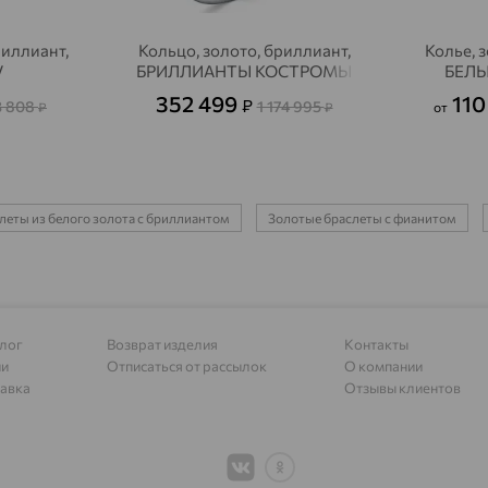
Алагир
доставка
риллиант,
Кольцо, золото, бриллиант,
Колье, 
Алапаевск
доставка
V
БРИЛЛИАНТЫ КОСТРОМЫ
БЕЛЫ
Алатырь
доставка
352 499
110
₽
3 808
1 174 995
₽
₽
от
Чувашия
Алдан
доставка
Алейск
доставка
леты из белого золота с бриллиантом
Золотые браслеты с фианитом
Александров
доставка
Александровское, Ставропольский край
доставка
Алексеевка
доставка
лог
Возврат изделия
Контакты
ии
Отписаться от рассылок
О компании
Алексеево-Лозовское
доставка
авка
Отзывы клиентов
Алексин
доставка
Алтайское
доставка