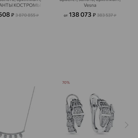
АНТЫ КОСТРОМЫ
Vesna
 508
138 073
₽
₽
3 870 855
383 537
₽
от
₽
70%