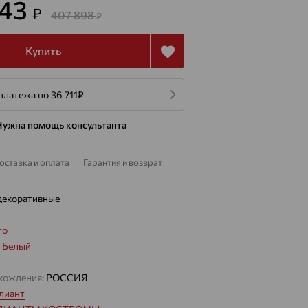
843
₽
407 898
₽
Купить
платежа по 36 711
₽
Нужна помощь консультанта
оставка и оплата
Гарантия и возврат
декоративные
то
:
Белый
хождения:
РОССИЯ
лиант