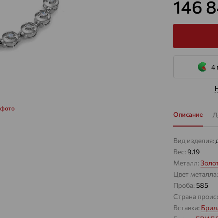
146 
4 
 фото
Описание
Д
Вид изделия:
Вес:
9.19
Металл:
Золо
Цвет металла
Проба:
585
Страна проис
Вставка:
Брил