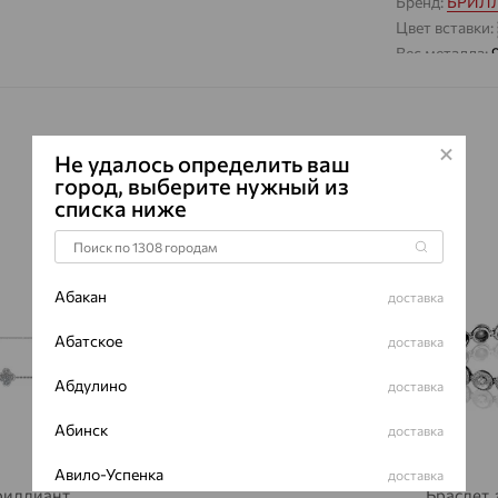
Бренд:
БРИЛ
Цвет вставки:
Вес металла:
Наименование
Характеристик
ВИД КАМН
Не удалось определить ваш
ПРОИСХОЖ
город, выберите нужный из
списка ниже
ЦВЕТ
ВЕС
64%
64%
КОЛИЧЕСТ
Абакан
доставка
ФОРМА ОГ
Абатское
ГРАНЕЙ
доставка
ЧИСТОТА
Абдулино
доставка
Сертификаты 
Абинск
доставка
Авило-Успенка
доставка
риллиант,
Браслет,