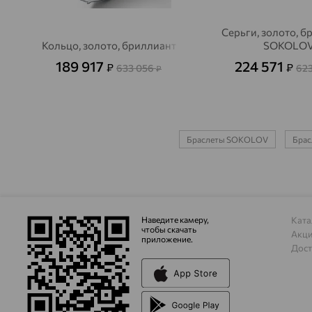
Серьги, золото, б
Кольцо, золото, бриллиант
SOKOLO
189 917
224 571
₽
₽
633 056
62
₽
Браслеты SOKOLOV
Брас
Наведите камеру,
Ката
чтобы скачать
Акц
приложение.
Дост