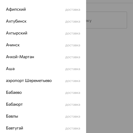
Афипский
доставка
Подписаться на рассылку
Ахтубинск
доставка
Ахтырский
доставка
Каталог
Ачинск
доставка
Акции
Ачхой-Мартан
доставка
Доставка
Аша
доставка
Покупателям
аэропорт Шереметьево
доставка
О нас
Бабаево
доставка
Магазины и доставка
г. Липецк
ул. Зегеля, 27/2
Бабаюрт
доставка
еще 3
Бавлы
доставка
Другие города
8 (800) 250-02-30
Бавтугай
доставка
Заказать звонок