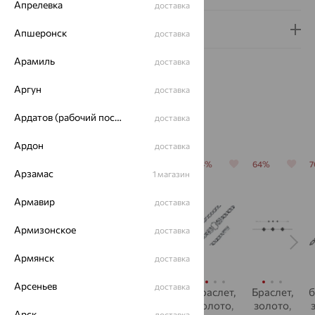
Апрелевка
доставка
Гарантия и возврат
Апшеронск
доставка
Арамиль
доставка
Аргун
доставка
Ардатов (рабочий поселок)
доставка
Похожие изделия
Ардон
доставка
70%
64%
64%
64%
64%
Арзамас
1 магазин
Армавир
доставка
Армизонское
доставка
Армянск
доставка
Арсеньев
доставка
Браслет,
Браслет,
Браслет,
Браслет,
Браслет,
б
золото,
золото,
золото,
золото,
золото,
Арск
доставка