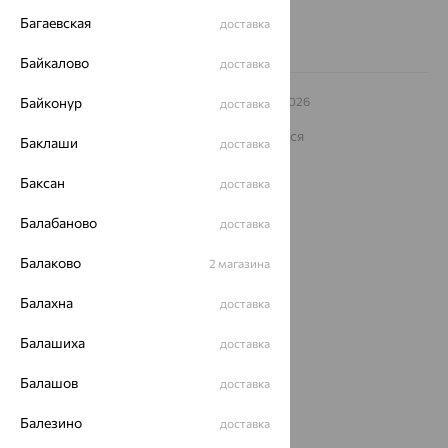
Багаевская
доставка
Байкалово
доставка
© ООО «Ювелирный дом «Кристалл»,
Байконур
2009
– 2026
доставка
Архив акций
Архив изделий
Карта сайта
На информационном ресурсе применяются
Баклаши
доставка
рекомендательные технологии
ОГРН 1044800168379
Баксан
доставка
Политика конфеденциальности
Балабаново
доставка
Разработка сайта —
CUBA
Балаково
2 магазина
Балахна
доставка
Балашиха
доставка
Балашов
доставка
Балезино
доставка