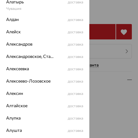
Алатырь
доставка
103 231
Чувашия
₽
286 754
₽
Алдан
доставка
Купить
Алейск
доставка
Александров
доставка
4 платежа по 25 808
₽
Александровское, Ставропольский край
доставка
Нужна помощь консультанта
Алексеевка
доставка
Описание
Алексеево-Лозовское
доставка
Вид изделия:
декоративные
Алексин
доставка
Вес:
5.07
Металл:
Алтайское
Золото
доставка
Цвет металла:
Белый
Алупка
доставка
Проба:
585
Страна происхождения:
РОССИЯ
Алушта
доставка
Вставка:
Бриллиант