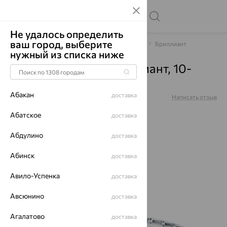
Не удалось определить
ваш город, выберите
Главная
Каталог
Браслеты декоративные
Бриллиант
нужный из списка ниже
Браслет, золото, бриллиант, 10-
220348-00-48
Абакан
доставка
Артикул:
10-220348-00-48
Написать отзыв
Абатское
доставка
Абдулино
доставка
64%
Абинск
доставка
Авило-Успенка
доставка
Авсюнино
доставка
Агалатово
доставка