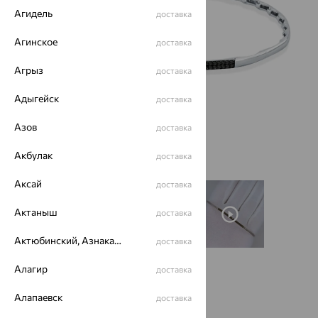
Агидель
доставка
Агинское
доставка
Агрыз
доставка
Адыгейск
доставка
Азов
доставка
Акбулак
доставка
Аксай
доставка
Актаныш
доставка
Актюбинский, Азнакаевский район
доставка
Алагир
доставка
Размеры:
Алапаевск
доставка
18.5