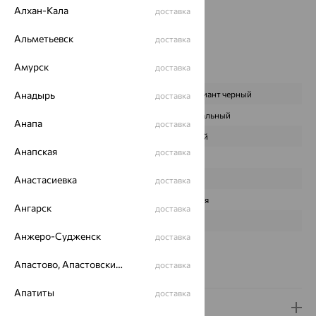
Бренд:
MASTER BRILLIANT
Алхан-Кала
доставка
Цвет вставки:
Альметьевск
Вес металла:
5.014
доставка
Наименование цвета вставки:
Черный
Амурск
доставка
Характеристика вставки:
Анадырь
ВИД КАМНЯ
Бриллиант черный
доставка
ПРОИСХОЖДЕНИЕ
Натуральный
Анапа
доставка
ЦВЕТ
Черный
Анапская
доставка
ВЕС
0,278
Анастасиевка
КОЛИЧЕСТВО
64
доставка
ФОРМА ОГРАНКИ
Круглая
Ангарск
доставка
ГРАНЕЙ
57
Анжеро-Судженск
доставка
ЧИСТОТА
7/9
Апастово, Апастовский район
доставка
Сертификаты на камни
Апатиты
доставка
Доставка и оплата