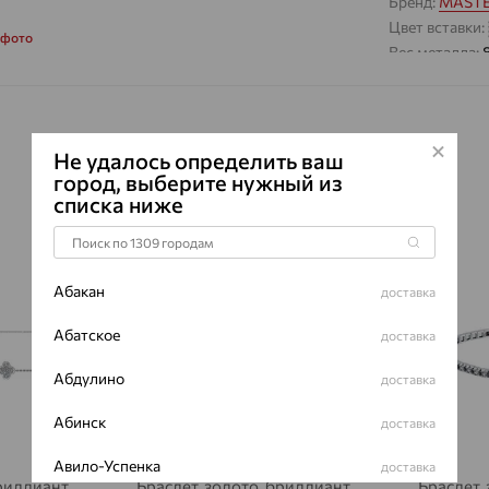
Бренд:
MASTE
Цвет вставки:
 фото
Вес металла:
Новинка:
Да
Наименование
Премиум:
Да
Характеристик
Не удалось определить ваш
город, выберите нужный из
ВИД КАМН
списка ниже
ПРОИСХОЖ
64%
64%
ЦВЕТ
ВЕС
Абакан
доставка
КОЛИЧЕСТ
Абатское
доставка
ФОРМА ОГ
Абдулино
доставка
ГРАНЕЙ
ЧИСТОТА
Абинск
доставка
Сертификаты 
Авило-Успенка
доставка
риллиант,
Браслет, золото, бриллиант,
Браслет,