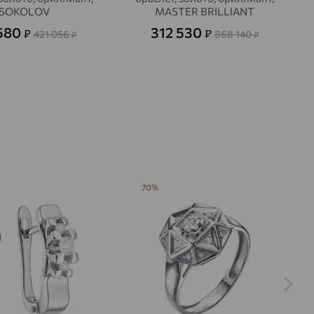
SOKOLOV
MASTER BRILLIANT
 580
312 530
₽
₽
421 056
868 140
₽
₽
70%