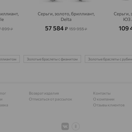
Алагир
доставка
риллиант,
Серьги, золото, бриллиант,
Серьги, 
Алапаевск
доставка
yle
Delta
ЮЗ 
Алатырь
доставка
57 584
109 
₽
7 899
159 955
₽
₽
Чувашия
Алдан
доставка
Алейск
доставка
риллиантом
Золотые браслеты с фианитом
Золотые браслеты с руби
Александров
доставка
Александровское, Ставропольский край
доставка
Алексеевка
доставка
лог
Возврат изделия
Контакты
ии
Отписаться от рассылок
О компании
Алексеево-Лозовское
доставка
авка
Отзывы клиентов
Алексин
доставка
Алтайское
доставка