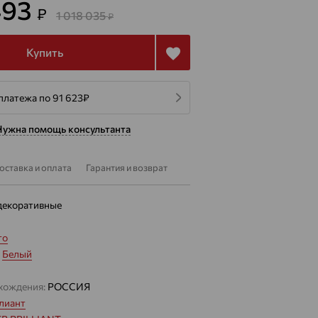
493
₽
1 018 035
₽
Купить
платежа по 91 623
₽
Нужна помощь консультанта
оставка и оплата
Гарантия и возврат
декоративные
то
:
Белый
хождения:
РОССИЯ
лиант