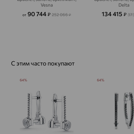
Vesna
Delta
90 744
134 415
₽
₽
252 066
37
от
₽
С этим часто покупают
64%
64%