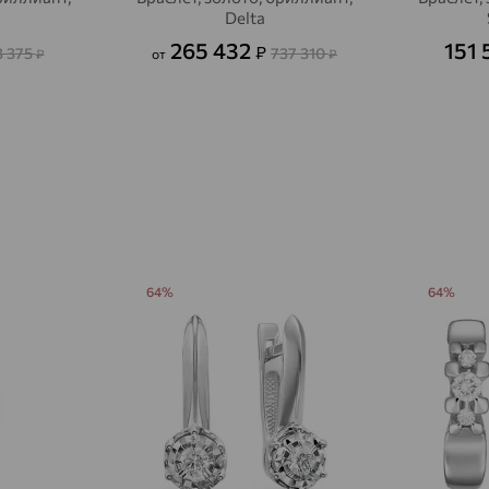
Delta
Авсюнино
доставка
265 432
151
₽
3 375
737 310
₽
от
₽
Агалатово
доставка
Агидель
доставка
Агинское
доставка
Агрыз
доставка
Адыгейск
доставка
Азов
доставка
64%
64%
Акбулак
доставка
Аксай
доставка
Актаныш
доставка
Актюбинский, Азнакаевский район
доставка