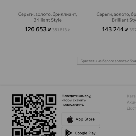
Серьги, золото, бриллиант,
Серьги, золото, б
Brilliant Style
Brilliant St
126 653
143 244
₽
₽
351 813
39
₽
Браслеты из белого золота с б
Наведите камеру,
Ката
чтобы скачать
Акц
приложение.
Дост