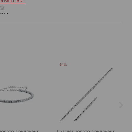
R BRILLIANT
8.143
 цвета вставки:
Бесцветный
а вставки:
Я
Бриллиант
ДЕНИЕ
Натуральный
64%
Бесцветный
1,387
ВО
47
РАНКИ
Круглая
57
3/5
на камни
 золото, бриллиант,
браслет, золото, бриллиант,