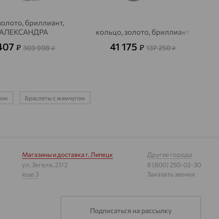
золото, бриллиант,
АЛЕКСАНДРА
кольцо, золото, бриллиант
407
41 175
₽
₽
303 908
137 250
₽
₽
ном
Браслеты с жемчугом
Магазины и доставка
г. Липецк
Другие города
ул. Зегеля, 27/2
8 (800) 250-02-30
еще 3
Заказать звонок
Подписаться на рассылку