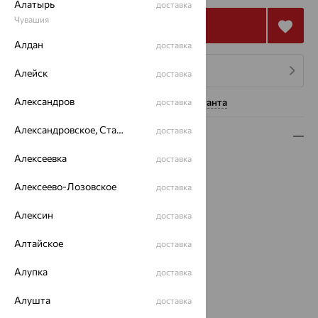
Алатырь
доставка
Чувашия
Купить
Алдан
доставка
4 платежа по 29 385
₽
Алейск
доставка
Александров
Нужна помощь консультанта
доставка
Александровское, Ставропольский край
доставка
Описание
Алексеевка
доставка
Вид изделия:
декоративные
Вес:
4.37
Алексеево-Лозовское
доставка
Металл:
Золото
Цвет металла:
Белый
Алексин
доставка
Проба:
585
Алтайское
Страна происхождения:
РОССИЯ
доставка
Вставка:
Бриллиант
Алупка
доставка
Бренд:
MASTER BRILLIANT
Цвет вставки:
Алушта
доставка
Вес металла:
4.281