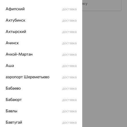
Подписаться на рассылку
Афипский
доставка
Ахтубинск
доставка
Каталог
Ахтырский
доставка
Акции
Ачинск
доставка
Доставка
Ачхой-Мартан
доставка
Покупателям
О нас
Аша
доставка
Магазины и доставка
г. Липецк
аэропорт Шереметьево
доставка
ул. Зегеля, 27/2
еще 3
Бабаево
доставка
Другие города
Бабаюрт
доставка
8 (800) 250-02-30
Заказать звонок
Бавлы
доставка
Бавтугай
доставка