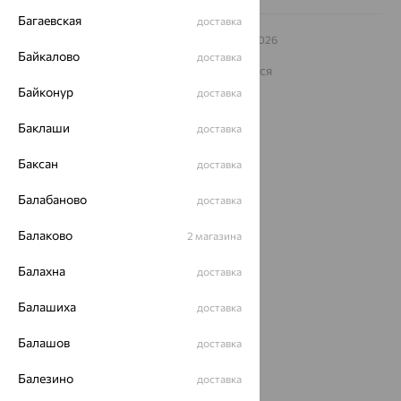
Багаевская
доставка
© ООО «Ювелирный дом «Кристалл»,
2009
– 2026
Архив акций
Архив изделий
Карта сайта
Байкалово
доставка
На информационном ресурсе применяются
рекомендательные технологии
Байконур
доставка
ОГРН 1044800168379
Политика конфеденциальности
Баклаши
доставка
Разработка сайта —
CUBA
Баксан
доставка
Балабаново
доставка
Балаково
2 магазина
Балахна
доставка
Балашиха
доставка
Балашов
доставка
Балезино
доставка