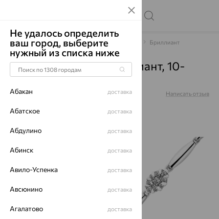
Не удалось определить
ваш город, выберите
Главная
Каталог
Браслеты декоративные
Бриллиант
нужный из списка ниже
Браслет, золото, бриллиант, 10-
220409-00-00
Абакан
доставка
Артикул:
10-220409-00-00
Написать отзыв
Абатское
доставка
Абдулино
доставка
64%
Абинск
доставка
Авило-Успенка
доставка
Авсюнино
доставка
Агалатово
доставка