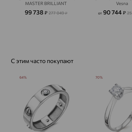
MASTER BRILLIANT
Vesna
99 738
90 744
₽
₽
277 049
25
₽
от
С этим часто покупают
64%
70%