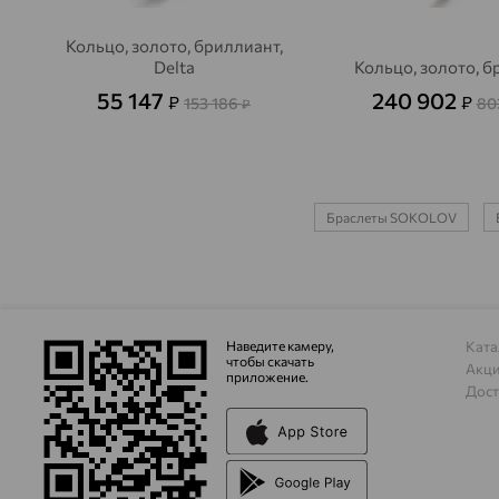
Кольцо, золото, бриллиант,
Delta
Кольцо, золото, 
55 147
240 902
₽
₽
153 186
80
₽
Браслеты SOKOLOV
Наведите камеру,
Ката
чтобы скачать
Акц
приложение.
Дост