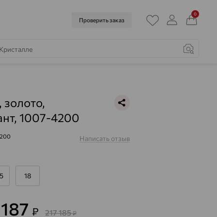
0
Проверить заказ
, золото,
нт, 1007-4200
4200
Написать отзыв
.5
18
 187
₽
217 185
₽