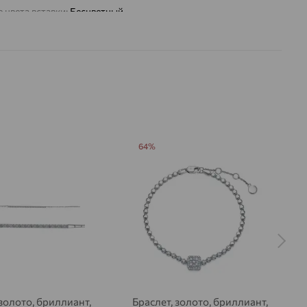
 цвета вставки:
Бесцветный
а вставки:
Я
Бриллиант
ДЕНИЕ
Натуральный
Бесцветный
0,167
ВО
3
64%
РАНКИ
Круглая
57
3/5
на камни
 золото, бриллиант,
Браслет, золото, бриллиант,