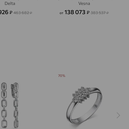
Delta
Vesna
926
138 073
₽
₽
463 682
383 537
₽
от
₽
70%