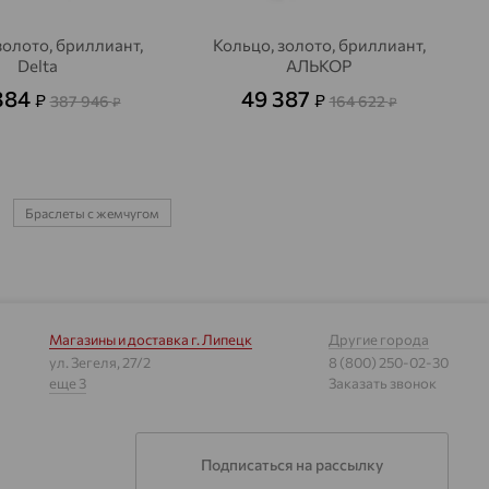
золото, бриллиант,
Кольцо, золото, бриллиант,
Delta
АЛЬКОР
384
49 387
₽
₽
387 946
164 622
₽
₽
Браслеты с жемчугом
Магазины и доставка
г. Липецк
Другие города
ул. Зегеля, 27/2
8 (800) 250-02-30
еще 3
Заказать звонок
Подписаться на рассылку