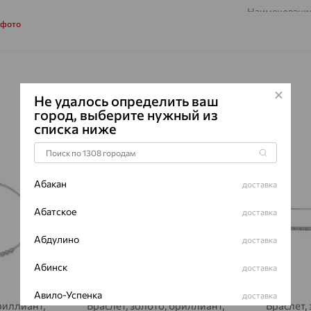
Наименование
 фото
Характеристик
ВИД КАМН
ПРОИСХОЖ
ЦВЕТ
Не удалось определить ваш
город, выберите нужный из
ВЕС
списка ниже
КОЛИЧЕСТ
64%
64%
ФОРМА ОГ
ГРАНЕЙ
Абакан
доставка
ЧИСТОТА
Абатское
доставка
Сертификаты 
Абдулино
доставка
Абинск
доставка
Авило-Успенка
доставка
риллиант,
Браслет, золото, бриллиант,
Браслет,