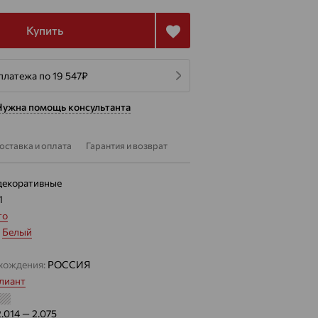
Купить
платежа по 19 547
₽
Нужна помощь консультанта
оставка и оплата
Гарантия и возврат
декоративные
1
то
:
Белый
хождения:
РОССИЯ
лиант
2.014 — 2.075