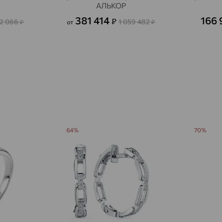
АЛЬКОР
Авсюнино
доставка
381 414
166 
₽
2 066
1 059 482
₽
от
₽
Агалатово
доставка
Агидель
доставка
Агинское
доставка
Агрыз
доставка
Адыгейск
доставка
Азов
доставка
64%
70%
Акбулак
доставка
Аксай
доставка
Актаныш
доставка
Актюбинский, Азнакаевский район
доставка