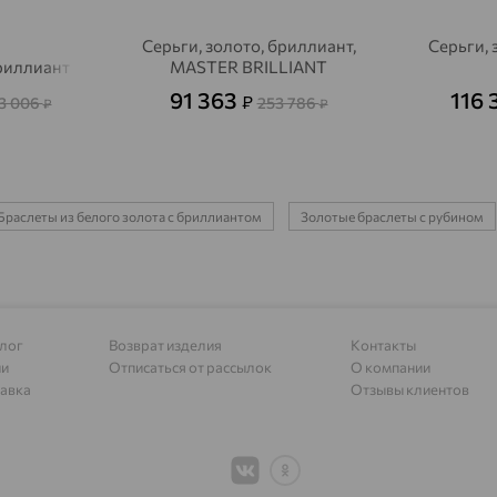
Алагир
доставка
Серьги, золото, бриллиант,
Серьги, 
Алапаевск
доставка
бриллиант
MASTER BRILLIANT
Алатырь
доставка
91 363
116 
₽
3 006
253 786
₽
₽
Чувашия
Алдан
доставка
Алейск
доставка
Браслеты из белого золота с бриллиантом
Золотые браслеты с рубином
Александров
доставка
Александровское, Ставропольский край
доставка
Алексеевка
доставка
лог
Возврат изделия
Контакты
ии
Отписаться от рассылок
О компании
Алексеево-Лозовское
доставка
авка
Отзывы клиентов
Алексин
доставка
Алтайское
доставка