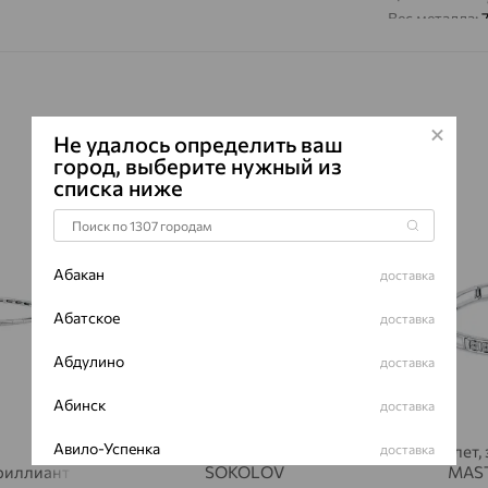
Вес металла:
Наименование
Промо:
weddin
Характеристик
ВИД КАМН
Не удалось определить ваш
город, выберите нужный из
ПРОИСХОЖ
списка ниже
ЦВЕТ
64%
64%
ВЕС
КОЛИЧЕСТ
Абакан
доставка
ФОРМА ОГ
Абатское
доставка
ГРАНЕЙ
ЧИСТОТА
Абдулино
доставка
Сертификаты 
Абинск
доставка
Авило-Успенка
доставка
Браслет, золото, бриллиант,
Браслет,
бриллиант
SOKOLOV
MAST