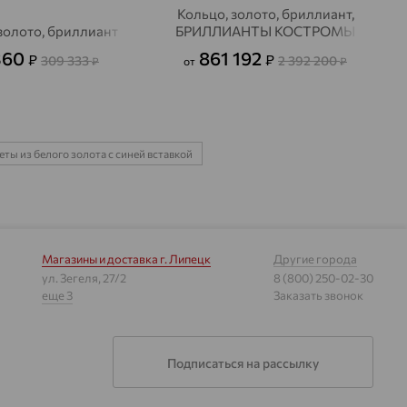
Кольцо, золото, бриллиант,
золото, бриллиант
БРИЛЛИАНТЫ КОСТРОМЫ
 360
861 192
₽
₽
309 333
2 392 200
₽
от
₽
ты из белого золота с синей вставкой
Магазины и доставка
г. Липецк
Другие города
ул. Зегеля, 27/2
8 (800) 250-02-30
еще 3
Заказать звонок
Подписаться на рассылку