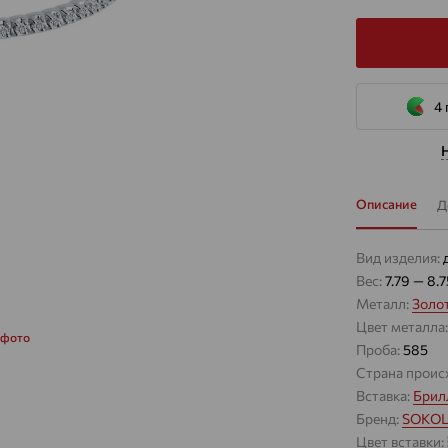
4 
Описание
Д
Вид изделия:
Вес:
7.79 — 8.7
Металл:
Золо
Цвет металла
 фото
Проба:
585
Страна проис
Вставка:
Брил
Бренд:
SOKO
Цвет вставки: