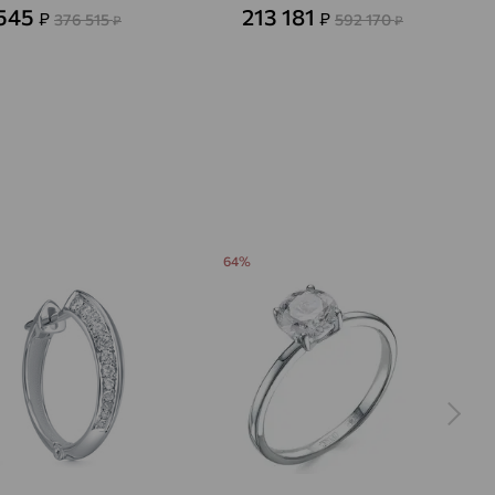
 545
213 181
₽
₽
376 515
592 170
₽
₽
64%