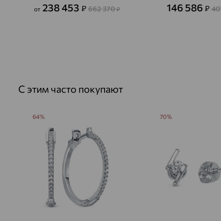
238 453
146 586
₽
₽
662 370
40
от
₽
С этим часто покупают
64%
70%