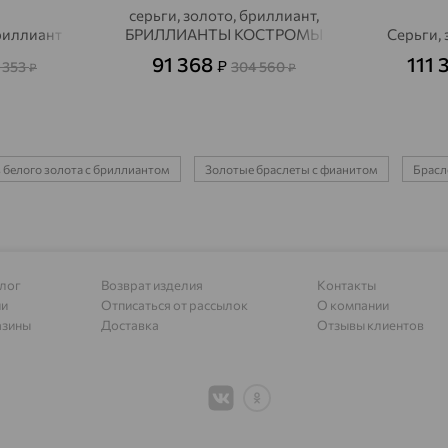
серьги, золото, бриллиант,
бриллиант
БРИЛЛИАНТЫ КОСТРОМЫ
Серьги, 
Алапаевск
доставка
91 368
111
₽
 353
304 560
₽
₽
Алатырь
доставка
Чувашия
Алдан
доставка
Алейск
доставка
 белого золота с бриллиантом
Золотые браслеты с фианитом
Брасле
Александров
доставка
Александровское, Ставропольский край
доставка
лог
Возврат изделия
Контакты
Алексеевка
доставка
ии
Отписаться от рассылок
О компании
азины
Доставка
Отзывы клиентов
Алексеево-Лозовское
доставка
Алексин
доставка
Алтайское
доставка
Алупка
доставка