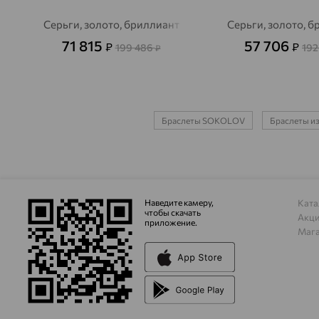
Серьги, золото, бриллиант
Серьги, золото, 
71 815
57 706
₽
₽
199 486
192
₽
Браслеты SOKOLOV
Браслеты из
Наведите камеру,
Ката
чтобы скачать
Акц
приложение.
Маг