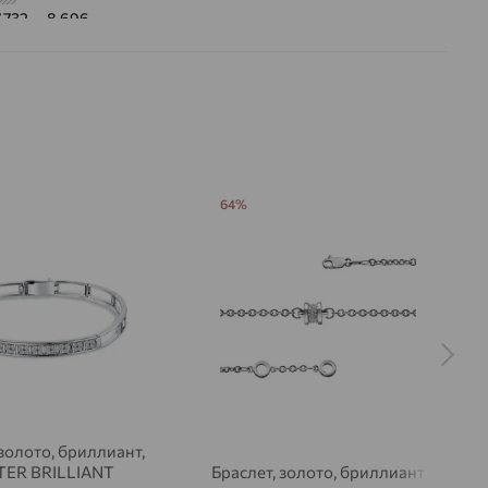
7.732 — 8.696
 цвета вставки:
Бесцветный
g collection
а вставки:
Я
Бриллиант
ДЕНИЕ
Натуральный
Бесцветный
64%
0,2725
ВО
52
РАНКИ
Круглая
17
2/3
на камни
 золото, бриллиант,
ER BRILLIANT
Браслет, золото, бриллиант