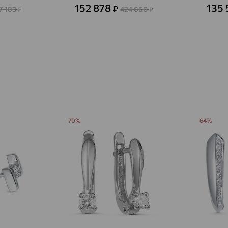
Авсюнино
доставка
152 878
135
₽
7 183
424 660
₽
₽
Агалатово
доставка
Агидель
доставка
Агинское
доставка
Агрыз
доставка
Адыгейск
доставка
70%
64%
Азов
доставка
Акбулак
доставка
Аксай
доставка
Актаныш
доставка
Актюбинский, Азнакаевский район
доставка
Алагир
доставка