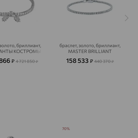
57
3/5
на камни
 золото, бриллиант,
браслет, золото, бриллиант,
АНТЫ КОСТРОМЫ
MASTER BRILLIANT
 866
158 533
₽
₽
4 721 850
440 370
₽
₽
70%