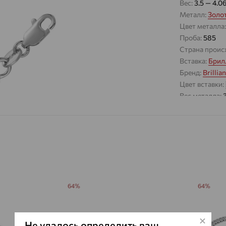
Вес:
3.5 — 4.0
Металл:
Золо
Цвет металла
Проба:
585
Страна проис
Вставка:
Брил
Бренд:
Brillia
Цвет вставки:
Вес металла:
Новинка:
Да, 
Наименование
Характеристик
ВИД КАМН
ПРОИСХОЖ
ЦВЕТ
64%
64%
ВЕС
КОЛИЧЕСТ
ФОРМА ОГ
Не удалось определить ваш