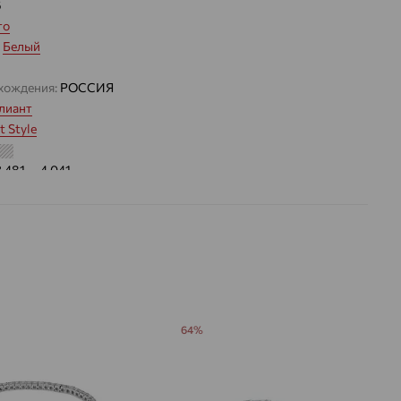
6
то
:
Белый
хождения:
РОССИЯ
лиант
nt Style
3.481 — 4.041
Нет
 цвета вставки:
Бесцветный
а вставки:
Я
Бриллиант
ДЕНИЕ
Натуральный
Бесцветный
64%
0,089
ВО
12
РАНКИ
Круглая