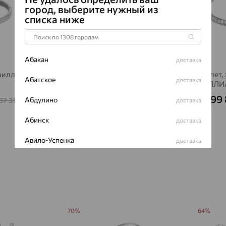
город, выберите нужный из
ГРАНЕЙ
списка ниже
ЧИСТОТА
Сертификаты 
Абакан
доставка
риллиант,
Браслет,
Абатское
доставка
Браслет, золото, бриллиант
БРИЛЛИ
194 215
1 699
₽
Абдулино
37 310
539 487
доставка
₽
₽
Абинск
доставка
Авило-Успенка
доставка
Авсюнино
доставка
Агалатово
доставка
Агидель
доставка
70%
64%
Агинское
доставка