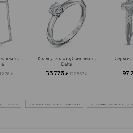
Агрыз
доставка
Адыгейск
доставка
Азов
доставка
Акбулак
доставка
Аксай
доставка
риллиант,
Кольцо, золото, бриллиант,
Серьги, 
yle
Delta
Актаныш
доставка
36 776
97 
₽
4 876
122 587
₽
₽
Актюбинский, Азнакаевский район
доставка
Алагир
доставка
Алапаевск
риллиантом
Золотые браслеты с фианитом
Золотые браслеты с руб
доставка
Алатырь
доставка
Чувашия
Алдан
доставка