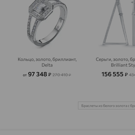
Кольцо, золото, бриллиант,
Серьги, золото, б
Delta
Brilliant St
97 348
156 555
₽
₽
270 410
43
от
₽
Браслеты из белого золота с б