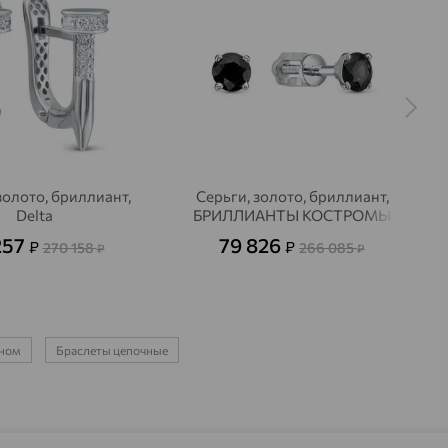
золото, бриллиант,
Серьги, золото, бриллиант,
Delta
БРИЛЛИАНТЫ КОСТРОМЫ
257
79 826
₽
₽
270 158
266 085
₽
₽
ином
Браслеты цепочные