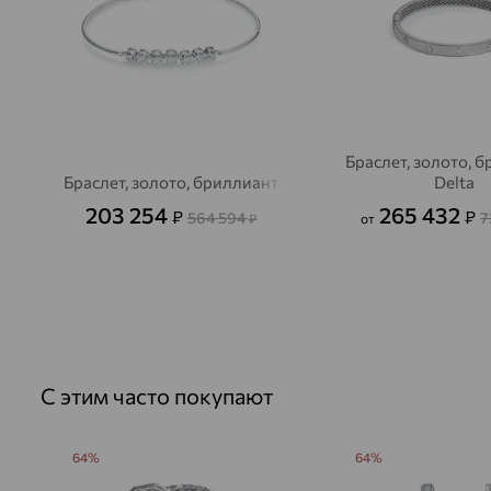
Браслет, золото, б
Браслет, золото, бриллиант
Delta
203 254
265 432
₽
₽
564 594
7
₽
от
С этим часто покупают
64%
64%