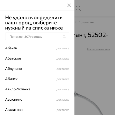
Не удалось определить
ваш город, выберите
Главная
Каталог
Браслеты декоративные
Бриллиант
нужный из списка ниже
Браслет, золото, бриллиант, 52502-
251-46-00
Абакан
доставка
Артикул:
52502-251-46-00
Написать отзыв
Абатское
доставка
Абдулино
доставка
64%
Абинск
доставка
Авило-Успенка
доставка
Авсюнино
доставка
Агалатово
доставка