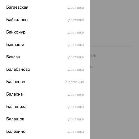
Багаевская
доставка
Другие города
8 (800) 250-02-30
Байкалово
доставка
Заказать звонок
Байконур
доставка
Баклаши
доставка
© ООО «Ювелирный дом «Кристалл»,
2009
– 2026
Баксан
доставка
Архив акций
Архив изделий
Карта сайта
На информационном ресурсе применяются
Балабаново
доставка
рекомендательные технологии
ОГРН 1044800168379
Балаково
2 магазина
Политика конфеденциальности
Балахна
доставка
Разработка сайта —
CUBA
Балашиха
доставка
Балашов
доставка
Балезино
доставка