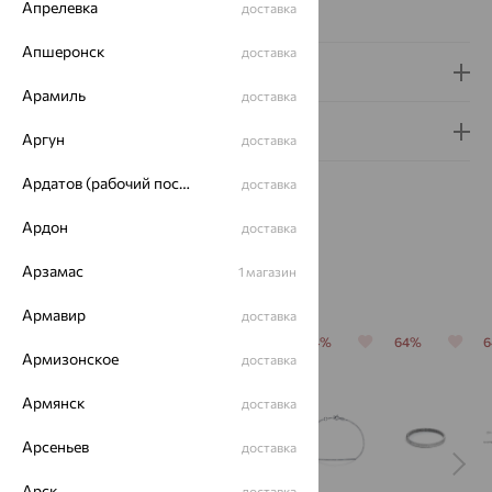
Апрелевка
доставка
Сертификаты на камни
Апшеронск
доставка
Доставка и оплата
Арамиль
доставка
Гарантия и возврат
Аргун
доставка
Ардатов (рабочий поселок)
доставка
Ардон
доставка
Арзамас
1 магазин
Похожие изделия
Армавир
доставка
64%
64%
64%
64%
64%
Армизонское
доставка
Армянск
доставка
Арсеньев
доставка
Арск
доставка