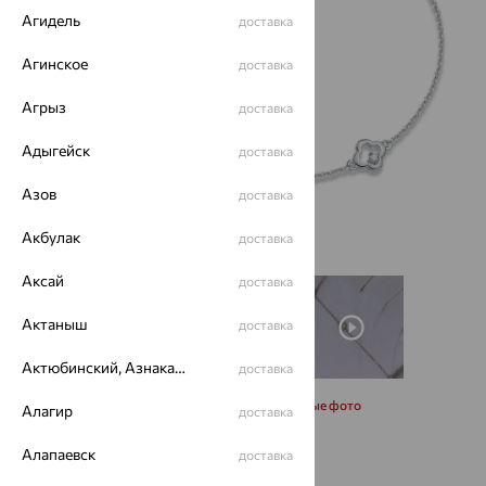
Агидель
доставка
Агинское
доставка
Агрыз
доставка
Адыгейск
доставка
Азов
доставка
Акбулак
доставка
Аксай
доставка
Актаныш
доставка
Актюбинский, Азнакаевский район
доставка
Запросить дополнительные фото
Алагир
доставка
Алапаевск
доставка
Размеры: