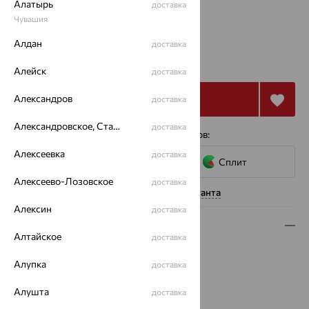
Алатырь
доставка
16.5
Чувашия
Алдан
доставка
от 49 562
₽
137 672
₽
Алейск
доставка
Александров
Купить
доставка
Александровское, Ставропольский край
доставка
4 платежа по 12 391
₽
с помощью сервисов:
Алексеевка
доставка
Сплит
Алексеево-Лозовское
доставка
Нужна помощь консультанта
Алексин
доставка
Описание
Алтайское
доставка
Вид изделия:
декоративные
Алупка
доставка
Вес:
2 — 2.01
Металл:
Золото
Алушта
доставка
Цвет металла:
Белый